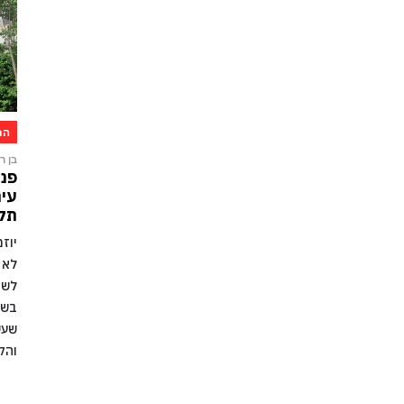
הת
בן רו
פני
עיר
תקו
יוז
לא 
לשמ
בשל
שעש
והק