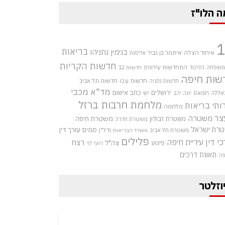
ה הלו"ז
בריאות
בנימין נתניהו
איחוד הצלה
איתמר בן גביר
אלימות
חדשות הקריות
התחדשות עירונית
 משפחה
הליכוד
חדשות 12
שות חיפה
חדשות עכו
חדשות תל אביב
חדשות נתניה
מד"א
מכבי
ירושלים
כתב אישום
אללה
חמאס
יש
יונה יהב
מלחמת חרבות ברזל
ותי בריאות
מלחמה
צר
משטרה
משטרת חיפה
משטרת זבולון
משטרת חדרה
רת ישראל
סמים
עורך דין
משטרת תל אביב
נדל"ן
משרד הבריאות
פלילים
כי דין
עיריית חיפה
רצח
צה"ל
פיגוע
רועי לוי
תאונת דרכים
פה
וזלטר