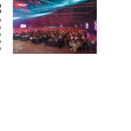
צ
ה
ל
ו
ר
ת
נ