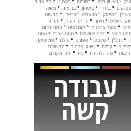
נה
°
ראשון לציון
°
רחובות
°
רמת גן
°
תל אביב
בזקים
°
בידור
°
ביטחון
°
בריאות
°
גאווה
וש דן
°
הייטק
°
הרצליה
°
ויראלי
°
חדשות
וק ומשפט
°
חינוך
°
טורים ודעות
°
יהודה
מרון
°
כסף וצרכנות
°
מומלצים
°
מחוז דרום
חוז חיפה
°
מחוז ירושלים
°
מחוז מרכז
°
מחוז
ן
°
נדל"ן
°
סלבס
°
ספורט
°
עולם
°
פוליטיקה
לילים
°
קריות
°
שיווק ופרסום
°
תקשורת
רבות
°
מה הלוז דת
°
ניוז
°
תוכן מקודם