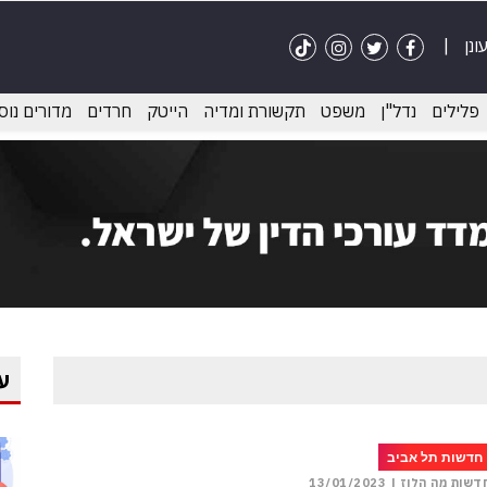
פלילים
נדל"ן
משפט
תקשורת ומדיה
הייטק
חרדים
מדורים נוס
ע
חדשות תל אביב
דשות מה הלוז |
13/01/2023