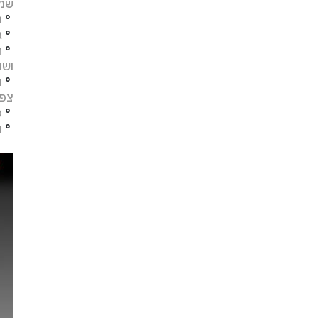
שמו
°
מ
°
ג
°
ח
ושו
°
מ
צפו
°
פ
°
ת