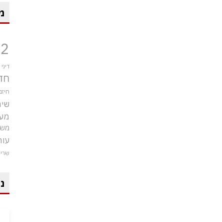
מ
12
דיני
חד
חיזב
שיר
מע
משט
עור
שרי
ני