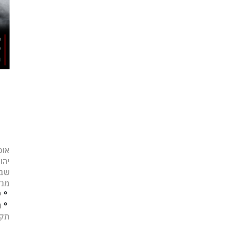
אופ
יהו
שב
מנד
°
י
°
נ
תקו