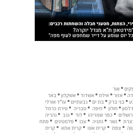
קים
°
אור
דה
°
אזור
°
אילת
°
אשדוד
°
אשקלון
°
באר
ע
°
בני ברק
°
בת ים
°
גבעתיים
°
עו"ד אורלי
לסון
°
חולון
°
חיפה
°
טבריה
°
טירת כרמל
רושלים
°
כפר שמריהו
°
לוד
°
נגב
°
נהריה
צרת
°
נשר
°
נתניה
°
עכו
°
פלסטינים
°
פתח
וה
°
צפת
°
קרית אונו
°
קרית אתא
°
קרית