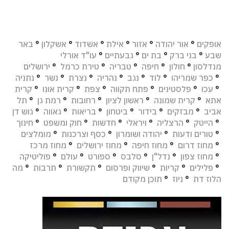
אופקים
°
אור יהודה
°
אזור
°
אילת
°
אשדוד
°
אשקלון
°
באר
שבע
°
בני ברק
°
בת ים
°
גבעתיים
°
עו"ד אורלי
מנדלסון
°
חולון
°
חיפה
°
טבריה
°
טירת כרמל
°
ירושלים
°
כפר שמריהו
°
לוד
°
נגב
°
נהריה
°
נצרת
°
נשר
°
נתניה
°
עכו
°
פלסטינים
°
פתח תקווה
°
צפת
°
קרית אונו
°
קרית
אתא
°
קרית שמונה
°
ראשון לציון
°
רחובות
°
רמת גן
°
תל
אביב
°
מבזקים
°
בידור
°
ביטחון
°
בריאות
°
גאווה
°
גוש דן
°
הייטק
°
הרצליה
°
ויראלי
°
חדשות
°
חוק ומשפט
°
חינוך
°
טורים ודעות
°
יהודה ושומרון
°
כסף וצרכנות
°
מומלצים
°
מחוז דרום
°
מחוז חיפה
°
מחוז ירושלים
°
מחוז מרכז
°
מחוז צפון
°
נדל"ן
°
סלבס
°
ספורט
°
עולם
°
פוליטיקה
°
פלילים
°
קריות
°
שיווק ופרסום
°
תקשורת
°
תרבות
°
מה
הלוז דת
°
ניוז
°
תוכן מקודם