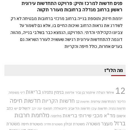
פנים חדשות למרכז ותיק: פרויקט התחדשות עירונית
ראשון ברחוב מנדלה ברחובות מעורר תקווה
יוזמת חיזוק ותוספת בנייה ברחוב מרכזי ברחובות מבטיחה לא רק
לשדרג את נראות הרחוב ואיכות החיים בו, אלא גם לשמור על
צביונו הקהילתי והדתי. הפרויקט, הנמצא כבר בשלבי בנייה, מהווה
דוגמה להתחדשות עירונית רגישה שעשויה לעורר השראה גם
בערים אחרות, כולל חיפה והקריות
מה הלו"ז
12
בריאות
בנימין נתניהו
איחוד הצלה
איתמר בן גביר
אלימות
דיני משפחה
חדשות חיפה
חדשות הקריות
התחדשות עירונית
הליכוד
חדשות 12
חדשות עכו
ירושלים
כתב
חדשות תל אביב
חיזבאללה
חמאס
יש
חדשות נתניה
יונה יהב
מלחמת חרבות
מד"א
מכבי שירותי בריאות
אישום
מלחמה
ברזל
מעצר
משטרה
משטרת
משטרת חיפה
משטרת זבולון
משטרת חדרה