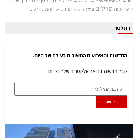
עורכי דין
עיריית
ישראל
סמים
עורך דין
משטרת תל אביב
נדל"ן
משרד הבריאות
פלילים
חיפה
רצח
תאונת דרכים
צה"ל
פיגוע
רועי לוי
שריפה
ניוזלטר
החדשות והאירועים החשובים בעולם של היום.
קבל חדשות בדואר אלקטרוני שלך כל יום
הירשם