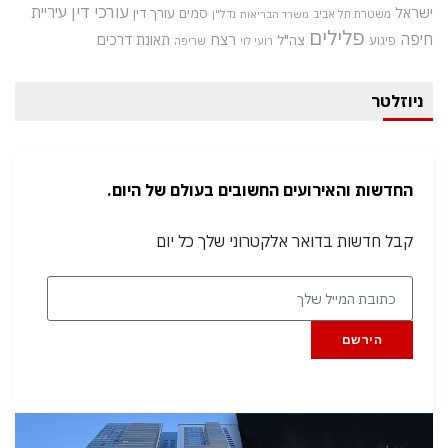
עורכי דין
עיריית
ישראל
סמים
עורך דין
משטרת תל אביב
נדל"ן
משרד הבריאות
פלילים
חיפה
רצח
תאונת דרכים
צה"ל
פיגוע
רועי לוי
שריפה
ניוזלטר
החדשות והאירועים החשובים בעולם של היום.
קבל חדשות בדואר אלקטרוני שלך כל יום
הירשם