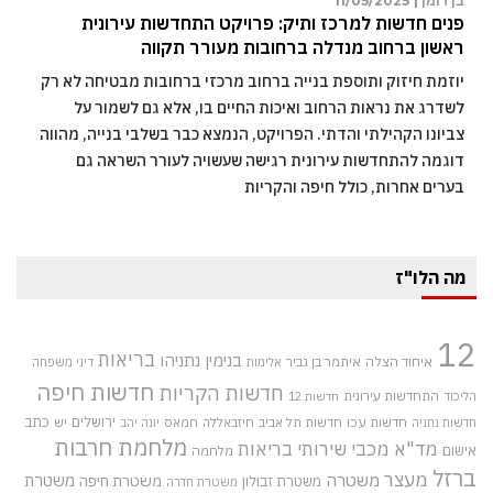
בן רומן |
11/05/2025
פנים חדשות למרכז ותיק: פרויקט התחדשות עירונית
ראשון ברחוב מנדלה ברחובות מעורר תקווה
יוזמת חיזוק ותוספת בנייה ברחוב מרכזי ברחובות מבטיחה לא רק
לשדרג את נראות הרחוב ואיכות החיים בו, אלא גם לשמור על
צביונו הקהילתי והדתי. הפרויקט, הנמצא כבר בשלבי בנייה, מהווה
דוגמה להתחדשות עירונית רגישה שעשויה לעורר השראה גם
בערים אחרות, כולל חיפה והקריות
מה הלו"ז
12
בריאות
בנימין נתניהו
איחוד הצלה
איתמר בן גביר
אלימות
דיני משפחה
חדשות חיפה
חדשות הקריות
התחדשות עירונית
הליכוד
חדשות 12
חדשות עכו
ירושלים
כתב
חדשות תל אביב
חיזבאללה
חמאס
יש
חדשות נתניה
יונה יהב
מלחמת חרבות
מד"א
מכבי שירותי בריאות
אישום
מלחמה
ברזל
מעצר
משטרה
משטרת
משטרת חיפה
משטרת זבולון
משטרת חדרה