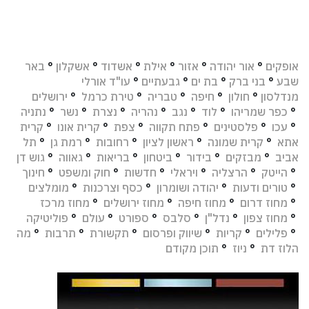
אופקים
°
אור יהודה
°
אזור
°
אילת
°
אשדוד
°
אשקלון
°
באר
שבע
°
בני ברק
°
בת ים
°
גבעתיים
°
עו"ד אורלי
מנדלסון
°
חולון
°
חיפה
°
טבריה
°
טירת כרמל
°
ירושלים
°
כפר שמריהו
°
לוד
°
נגב
°
נהריה
°
נצרת
°
נשר
°
נתניה
°
עכו
°
פלסטינים
°
פתח תקווה
°
צפת
°
קרית אונו
°
קרית
אתא
°
קרית שמונה
°
ראשון לציון
°
רחובות
°
רמת גן
°
תל
אביב
°
מבזקים
°
בידור
°
ביטחון
°
בריאות
°
גאווה
°
גוש דן
°
הייטק
°
הרצליה
°
ויראלי
°
חדשות
°
חוק ומשפט
°
חינוך
°
טורים ודעות
°
יהודה ושומרון
°
כסף וצרכנות
°
מומלצים
°
מחוז דרום
°
מחוז חיפה
°
מחוז ירושלים
°
מחוז מרכז
°
מחוז צפון
°
נדל"ן
°
סלבס
°
ספורט
°
עולם
°
פוליטיקה
°
פלילים
°
קריות
°
שיווק ופרסום
°
תקשורת
°
תרבות
°
מה
הלוז דת
°
ניוז
°
תוכן מקודם