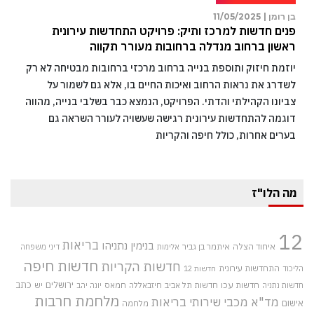
בן רומן |
11/05/2025
פנים חדשות למרכז ותיק: פרויקט התחדשות עירונית
ראשון ברחוב מנדלה ברחובות מעורר תקווה
יוזמת חיזוק ותוספת בנייה ברחוב מרכזי ברחובות מבטיחה לא רק
לשדרג את נראות הרחוב ואיכות החיים בו, אלא גם לשמור על
צביונו הקהילתי והדתי. הפרויקט, הנמצא כבר בשלבי בנייה, מהווה
דוגמה להתחדשות עירונית רגישה שעשויה לעורר השראה גם
בערים אחרות, כולל חיפה והקריות
מה הלו"ז
12
בריאות
בנימין נתניהו
איחוד הצלה
איתמר בן גביר
אלימות
דיני משפחה
חדשות חיפה
חדשות הקריות
התחדשות עירונית
הליכוד
חדשות 12
חדשות עכו
ירושלים
כתב
חדשות תל אביב
חיזבאללה
חמאס
יש
חדשות נתניה
יונה יהב
מלחמת חרבות
מד"א
מכבי שירותי בריאות
אישום
מלחמה