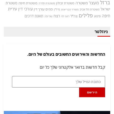
ברזל
מעצר
משטרה
משטרת
משטרת חיפה
משטרת זבולון
משטרת חדרה
עורכי דין
עיריית
ישראל
סמים
עורך דין
משטרת תל אביב
נדל"ן
משרד הבריאות
פלילים
חיפה
רצח
תאונת דרכים
צה"ל
פיגוע
רועי לוי
שריפה
ניוזלטר
החדשות והאירועים החשובים בעולם של היום.
קבל חדשות בדואר אלקטרוני שלך כל יום
הירשם