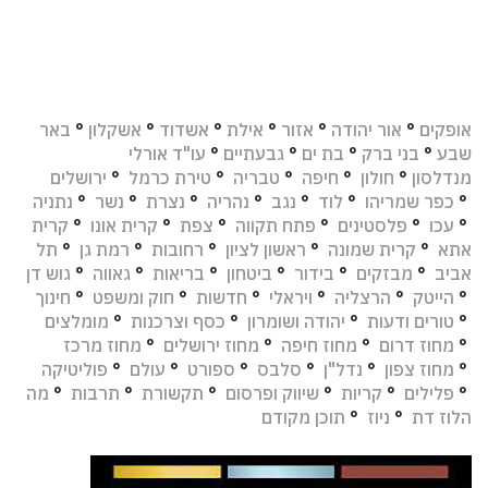
אופקים
°
אור יהודה
°
אזור
°
אילת
°
אשדוד
°
אשקלון
°
באר
שבע
°
בני ברק
°
בת ים
°
גבעתיים
°
עו"ד אורלי
מנדלסון
°
חולון
°
חיפה
°
טבריה
°
טירת כרמל
°
ירושלים
°
כפר שמריהו
°
לוד
°
נגב
°
נהריה
°
נצרת
°
נשר
°
נתניה
°
עכו
°
פלסטינים
°
פתח תקווה
°
צפת
°
קרית אונו
°
קרית
אתא
°
קרית שמונה
°
ראשון לציון
°
רחובות
°
רמת גן
°
תל
אביב
°
מבזקים
°
בידור
°
ביטחון
°
בריאות
°
גאווה
°
גוש דן
°
הייטק
°
הרצליה
°
ויראלי
°
חדשות
°
חוק ומשפט
°
חינוך
°
טורים ודעות
°
יהודה ושומרון
°
כסף וצרכנות
°
מומלצים
°
מחוז דרום
°
מחוז חיפה
°
מחוז ירושלים
°
מחוז מרכז
°
מחוז צפון
°
נדל"ן
°
סלבס
°
ספורט
°
עולם
°
פוליטיקה
°
פלילים
°
קריות
°
שיווק ופרסום
°
תקשורת
°
תרבות
°
מה
הלוז דת
°
ניוז
°
תוכן מקודם