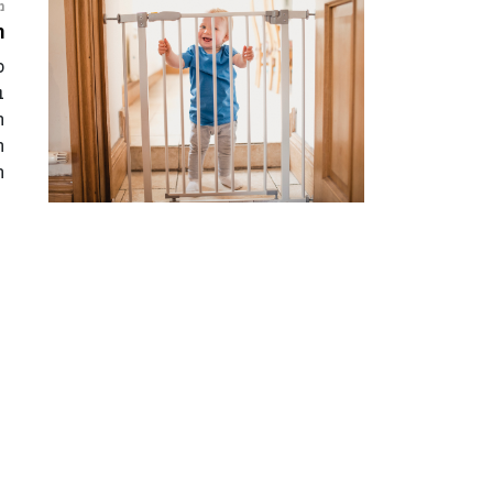
מ
ה
ס
ב
ה
ה
ה