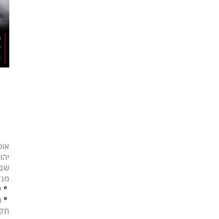
אופ
יהו
שב
מנד
°
י
°
נ
תקו