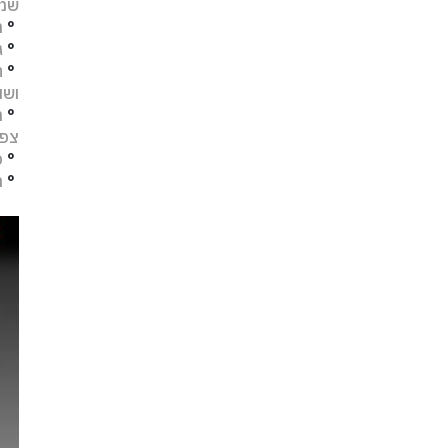
שמו
°
מ
°
ג
°
ח
ושו
°
מ
צפו
°
פ
°
ת