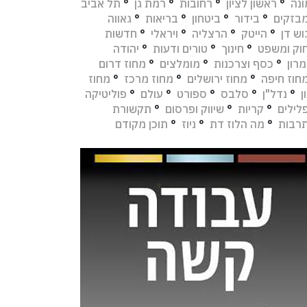
נה
°
ראשון לציון
°
רחובות
°
רמת גן
°
תל אביב
בזקים
°
בידור
°
ביטחון
°
בריאות
°
גאווה
וש דן
°
הייטק
°
הרצליה
°
ויראלי
°
חדשות
וק ומשפט
°
חינוך
°
טורים ודעות
°
יהודה
מרון
°
כסף וצרכנות
°
מומלצים
°
מחוז דרום
חוז חיפה
°
מחוז ירושלים
°
מחוז מרכז
°
מחוז
ן
°
נדל"ן
°
סלבס
°
ספורט
°
עולם
°
פוליטיקה
לילים
°
קריות
°
שיווק ופרסום
°
תקשורת
רבות
°
מה הלוז דת
°
ניוז
°
תוכן מקודם