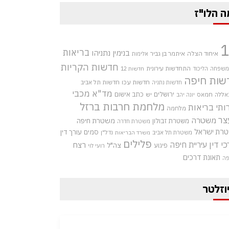
ה הלו"ז
בריאות
בנימין נתניהו
איחוד הצלה
איתמר בן גביר
אלימות
חדשות הקריות
התחדשות עירונית
 משפחה
הליכוד
חדשות 12
שות חיפה
חדשות עכו
חדשות תל אביב
חדשות נתניה
מד"א
מכבי
ירושלים
כתב אישום
אללה
חמאס
יש
יונה יהב
מלחמת חרבות ברזל
ותי בריאות
מלחמה
צר
משטרה
משטרת חיפה
משטרת זבולון
משטרת חדרה
רת ישראל
סמים
עורך דין
משטרת תל אביב
נדל"ן
משרד הבריאות
פלילים
כי דין
עיריית חיפה
רצח
צה"ל
פיגוע
רועי לוי
תאונת דרכים
פה
וזלטר