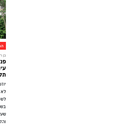
הת
בן רו
פני
עיר
תקו
יוז
לא 
לשמ
בשל
שעש
והק