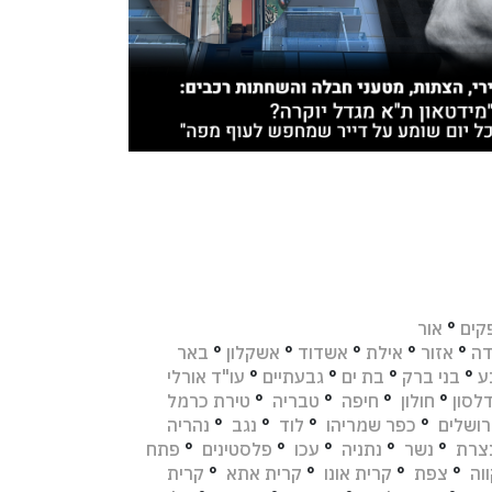
קים
°
אור
דה
°
אזור
°
אילת
°
אשדוד
°
אשקלון
°
באר
ע
°
בני ברק
°
בת ים
°
גבעתיים
°
עו"ד אורלי
לסון
°
חולון
°
חיפה
°
טבריה
°
טירת כרמל
רושלים
°
כפר שמריהו
°
לוד
°
נגב
°
נהריה
צרת
°
נשר
°
נתניה
°
עכו
°
פלסטינים
°
פתח
וה
°
צפת
°
קרית אונו
°
קרית אתא
°
קרית