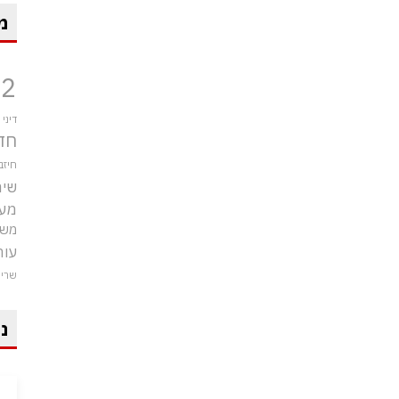
מ
12
דיני
חד
חיזב
שיר
מע
משט
עור
שרי
ני