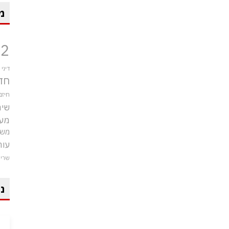
מ
12
דיני
חד
חיזב
שיר
מע
משט
עור
שרי
ני