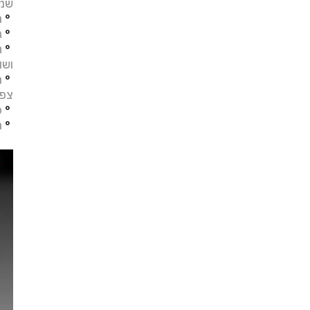
שמו
°
מ
°
ג
°
ח
ושו
°
מ
צפו
°
פ
°
ת