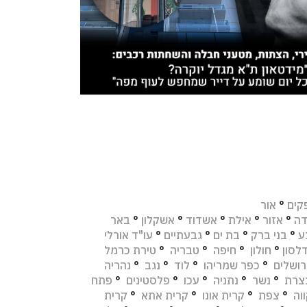
קים
°
אור
דה
°
אזור
°
אילת
°
אשדוד
°
אשקלון
°
באר
ע
°
בני ברק
°
בת ים
°
גבעתיים
°
עו"ד אורלי
לסון
°
חולון
°
חיפה
°
טבריה
°
טירת כרמל
רושלים
°
כפר שמריהו
°
לוד
°
נגב
°
נהריה
צרת
°
נשר
°
נתניה
°
עכו
°
פלסטינים
°
פתח
וה
°
צפת
°
קרית אונו
°
קרית אתא
°
קרית