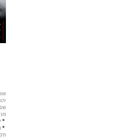
אופ
יהו
שב
מנד
°
י
°
נ
תקו