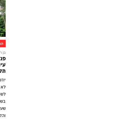
הת
בן רו
פני
עיר
תקו
יוז
לא 
לשמ
בשל
שעש
והק