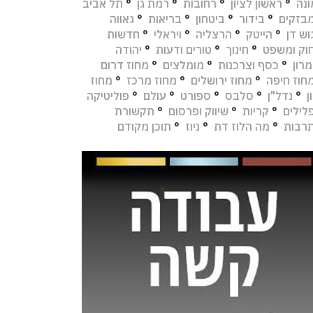
נה
°
ראשון לציון
°
רחובות
°
רמת גן
°
תל אביב
בזקים
°
בידור
°
ביטחון
°
בריאות
°
גאווה
וש דן
°
הייטק
°
הרצליה
°
ויראלי
°
חדשות
וק ומשפט
°
חינוך
°
טורים ודעות
°
יהודה
מרון
°
כסף וצרכנות
°
מומלצים
°
מחוז דרום
חוז חיפה
°
מחוז ירושלים
°
מחוז מרכז
°
מחוז
ן
°
נדל"ן
°
סלבס
°
ספורט
°
עולם
°
פוליטיקה
לילים
°
קריות
°
שיווק ופרסום
°
תקשורת
רבות
°
מה הלוז דת
°
ניוז
°
תוכן מקודם