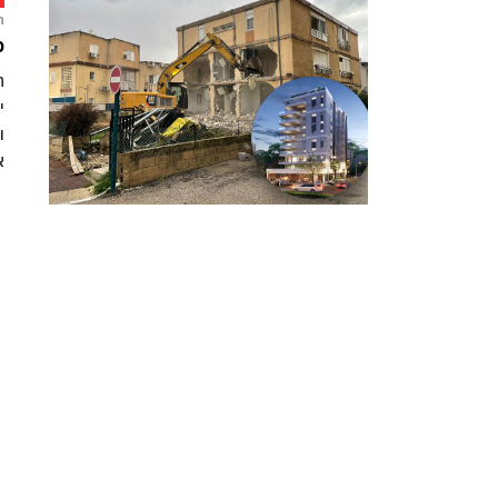
ח
פ
א