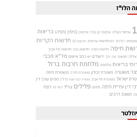
ה הלו"ז
בריאות
בנימין נתניהו
איחוד הצלה
איתמר בן גביר
אלימות
חדשות הקריות
התחדשות עירונית
 משפחה
הליכוד
חדשות 12
שות חיפה
חדשות עכו
חדשות תל אביב
חדשות נתניה
מד"א
מכבי
ירושלים
כתב אישום
אללה
חמאס
יש
יונה יהב
מלחמת חרבות ברזל
ותי בריאות
מלחמה
צר
משטרה
משטרת חיפה
משטרת זבולון
משטרת חדרה
רת ישראל
סמים
עורך דין
משטרת תל אביב
נדל"ן
משרד הבריאות
פלילים
כי דין
עיריית חיפה
רצח
צה"ל
פיגוע
רועי לוי
תאונת דרכים
פה
וזלטר