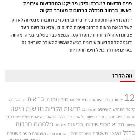
פנים חדשות למרכז ותיק: פרויקט התחדשות עירונית
ראשון ברחוב מנדלה ברחובות מעורר תקווה
יוזמת חיזוק ותוספת בנייה ברחוב מרכזי ברחובות מבטיחה לא רק
לשדרג את נראות הרחוב ואיכות החיים בו, אלא גם לשמור על
צביונו הקהילתי והדתי. הפרויקט, הנמצא כבר בשלבי בנייה, מהווה
דוגמה להתחדשות עירונית רגישה שעשויה לעורר השראה גם
בערים אחרות, כולל חיפה והקריות
מה הלו"ז
12
בריאות
בנימין נתניהו
איחוד הצלה
איתמר בן גביר
אלימות
דיני משפחה
חדשות חיפה
חדשות הקריות
התחדשות עירונית
הליכוד
חדשות 12
חדשות עכו
ירושלים
כתב
חדשות תל אביב
חיזבאללה
חמאס
יש
חדשות נתניה
יונה יהב
מלחמת חרבות
מד"א
מכבי שירותי בריאות
אישום
מלחמה
ברזל
מעצר
משטרה
משטרת
משטרת חיפה
משטרת זבולון
משטרת חדרה