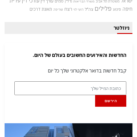
עורכי דין
עיריית
ישראל
סמים
עורך דין
משטרת תל אביב
נדל"ן
משרד הבריאות
פלילים
חיפה
רצח
תאונת דרכים
צה"ל
פיגוע
רועי לוי
שריפה
ניוזלטר
החדשות והאירועים החשובים בעולם של היום.
קבל חדשות בדואר אלקטרוני שלך כל יום
הירשם