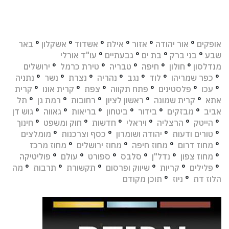
אופקים
°
אור יהודה
°
אזור
°
אילת
°
אשדוד
°
אשקלון
°
באר
שבע
°
בני ברק
°
בת ים
°
גבעתיים
°
עו"ד אורלי
מנדלסון
°
חולון
°
חיפה
°
טבריה
°
טירת כרמל
°
ירושלים
°
כפר שמריהו
°
לוד
°
נגב
°
נהריה
°
נצרת
°
נשר
°
נתניה
°
עכו
°
פלסטינים
°
פתח תקווה
°
צפת
°
קרית אונו
°
קרית
אתא
°
קרית שמונה
°
ראשון לציון
°
רחובות
°
רמת גן
°
תל
אביב
°
מבזקים
°
בידור
°
ביטחון
°
בריאות
°
גאווה
°
גוש דן
°
הייטק
°
הרצליה
°
ויראלי
°
חדשות
°
חוק ומשפט
°
חינוך
°
טורים ודעות
°
יהודה ושומרון
°
כסף וצרכנות
°
מומלצים
°
מחוז דרום
°
מחוז חיפה
°
מחוז ירושלים
°
מחוז מרכז
°
מחוז צפון
°
נדל"ן
°
סלבס
°
ספורט
°
עולם
°
פוליטיקה
°
פלילים
°
קריות
°
שיווק ופרסום
°
תקשורת
°
תרבות
°
מה
הלוז דת
°
ניוז
°
תוכן מקודם