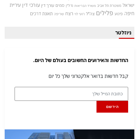
עורכי דין
עיריית
ישראל
סמים
עורך דין
משטרת תל אביב
נדל"ן
משרד הבריאות
פלילים
חיפה
רצח
תאונת דרכים
צה"ל
פיגוע
רועי לוי
שריפה
ניוזלטר
החדשות והאירועים החשובים בעולם של היום.
קבל חדשות בדואר אלקטרוני שלך כל יום
הירשם