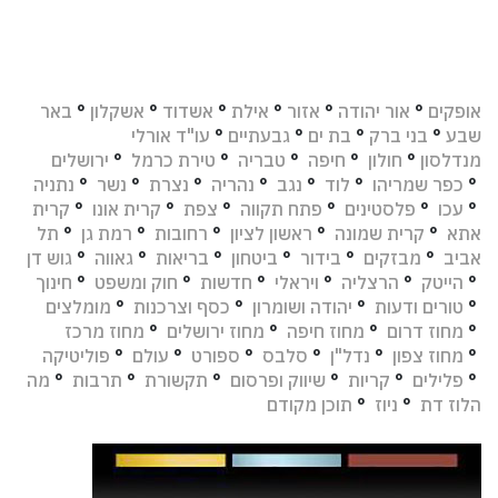
אופקים
°
אור יהודה
°
אזור
°
אילת
°
אשדוד
°
אשקלון
°
באר
שבע
°
בני ברק
°
בת ים
°
גבעתיים
°
עו"ד אורלי
מנדלסון
°
חולון
°
חיפה
°
טבריה
°
טירת כרמל
°
ירושלים
°
כפר שמריהו
°
לוד
°
נגב
°
נהריה
°
נצרת
°
נשר
°
נתניה
°
עכו
°
פלסטינים
°
פתח תקווה
°
צפת
°
קרית אונו
°
קרית
אתא
°
קרית שמונה
°
ראשון לציון
°
רחובות
°
רמת גן
°
תל
אביב
°
מבזקים
°
בידור
°
ביטחון
°
בריאות
°
גאווה
°
גוש דן
°
הייטק
°
הרצליה
°
ויראלי
°
חדשות
°
חוק ומשפט
°
חינוך
°
טורים ודעות
°
יהודה ושומרון
°
כסף וצרכנות
°
מומלצים
°
מחוז דרום
°
מחוז חיפה
°
מחוז ירושלים
°
מחוז מרכז
°
מחוז צפון
°
נדל"ן
°
סלבס
°
ספורט
°
עולם
°
פוליטיקה
°
פלילים
°
קריות
°
שיווק ופרסום
°
תקשורת
°
תרבות
°
מה
הלוז דת
°
ניוז
°
תוכן מקודם