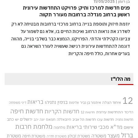
בן רומן |
11/05/2025
פנים חדשות למרכז ותיק: פרויקט התחדשות עירונית
ראשון ברחוב מנדלה ברחובות מעורר תקווה
יוזמת חיזוק ותוספת בנייה ברחוב מרכזי ברחובות מבטיחה לא רק
לשדרג את נראות הרחוב ואיכות החיים בו, אלא גם לשמור על
צביונו הקהילתי והדתי. הפרויקט, הנמצא כבר בשלבי בנייה, מהווה
דוגמה להתחדשות עירונית רגישה שעשויה לעורר השראה גם
בערים אחרות, כולל חיפה והקריות
מה הלו"ז
12
בריאות
בנימין נתניהו
איחוד הצלה
איתמר בן גביר
אלימות
דיני משפחה
חדשות חיפה
חדשות הקריות
התחדשות עירונית
הליכוד
חדשות 12
חדשות עכו
ירושלים
כתב
חדשות תל אביב
חיזבאללה
חמאס
יש
חדשות נתניה
יונה יהב
מלחמת חרבות
מד"א
מכבי שירותי בריאות
אישום
מלחמה
ברזל
מעצר
משטרה
משטרת
משטרת חיפה
משטרת זבולון
משטרת חדרה