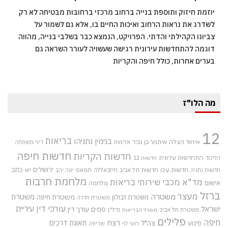
יוזמת חיזוק ותוספת בנייה ברחוב מרכזי ברחובות מבטיחה לא רק
לשדרג את נראות הרחוב ואיכות החיים בו, אלא גם לשמור על
צביונו הקהילתי והדתי. הפרויקט, הנמצא כבר בשלבי בנייה, מהווה
דוגמה להתחדשות עירונית רגישה שעשויה לעורר השראה גם
בערים אחרות, כולל חיפה והקריות
מה הלו"ז
12
בריאות
בנימין נתניהו
איחוד הצלה
איתמר בן גביר
אלימות
דיני משפחה
חדשות חיפה
חדשות הקריות
התחדשות עירונית
הליכוד
חדשות 12
חדשות עכו
ירושלים
כתב
חדשות תל אביב
חיזבאללה
חמאס
יש
חדשות נתניה
יונה יהב
מלחמת חרבות
מד"א
מכבי שירותי בריאות
אישום
מלחמה
ברזל
מעצר
משטרה
משטרת
משטרת חיפה
משטרת זבולון
משטרת חדרה
עורכי דין
עיריית
ישראל
סמים
עורך דין
משטרת תל אביב
נדל"ן
משרד הבריאות
פלילים
חיפה
רצח
תאונת דרכים
צה"ל
פיגוע
רועי לוי
שריפה