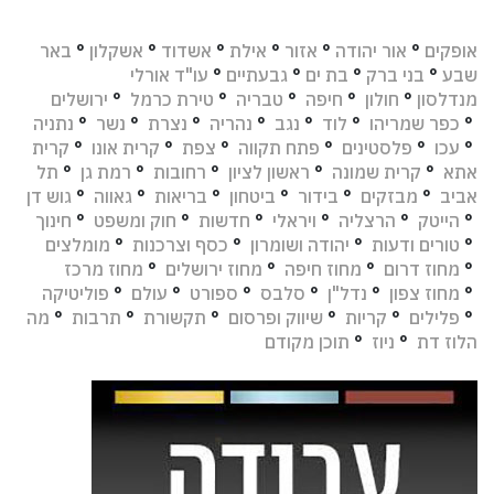
אופקים
°
אור יהודה
°
אזור
°
אילת
°
אשדוד
°
אשקלון
°
באר
שבע
°
בני ברק
°
בת ים
°
גבעתיים
°
עו"ד אורלי
מנדלסון
°
חולון
°
חיפה
°
טבריה
°
טירת כרמל
°
ירושלים
°
כפר שמריהו
°
לוד
°
נגב
°
נהריה
°
נצרת
°
נשר
°
נתניה
°
עכו
°
פלסטינים
°
פתח תקווה
°
צפת
°
קרית אונו
°
קרית
אתא
°
קרית שמונה
°
ראשון לציון
°
רחובות
°
רמת גן
°
תל
אביב
°
מבזקים
°
בידור
°
ביטחון
°
בריאות
°
גאווה
°
גוש דן
°
הייטק
°
הרצליה
°
ויראלי
°
חדשות
°
חוק ומשפט
°
חינוך
°
טורים ודעות
°
יהודה ושומרון
°
כסף וצרכנות
°
מומלצים
°
מחוז דרום
°
מחוז חיפה
°
מחוז ירושלים
°
מחוז מרכז
°
מחוז צפון
°
נדל"ן
°
סלבס
°
ספורט
°
עולם
°
פוליטיקה
°
פלילים
°
קריות
°
שיווק ופרסום
°
תקשורת
°
תרבות
°
מה
הלוז דת
°
ניוז
°
תוכן מקודם