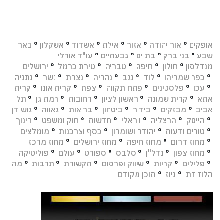
אופקים
°
אור יהודה
°
אזור
°
אילת
°
אשדוד
°
אשקלון
°
באר
שבע
°
בני ברק
°
בת ים
°
גבעתיים
°
עו"ד אורלי
מנדלסון
°
חולון
°
חיפה
°
טבריה
°
טירת כרמל
°
ירושלים
°
כפר שמריהו
°
לוד
°
נגב
°
נהריה
°
נצרת
°
נשר
°
נתניה
°
עכו
°
פלסטינים
°
פתח תקווה
°
צפת
°
קרית אונו
°
קרית
אתא
°
קרית שמונה
°
ראשון לציון
°
רחובות
°
רמת גן
°
תל
אביב
°
מבזקים
°
בידור
°
ביטחון
°
בריאות
°
גאווה
°
גוש דן
°
הייטק
°
הרצליה
°
ויראלי
°
חדשות
°
חוק ומשפט
°
חינוך
°
טורים ודעות
°
יהודה ושומרון
°
כסף וצרכנות
°
מומלצים
°
מחוז דרום
°
מחוז חיפה
°
מחוז ירושלים
°
מחוז מרכז
°
מחוז צפון
°
נדל"ן
°
סלבס
°
ספורט
°
עולם
°
פוליטיקה
°
פלילים
°
קריות
°
שיווק ופרסום
°
תקשורת
°
תרבות
°
מה
הלוז דת
°
ניוז
°
תוכן מקודם