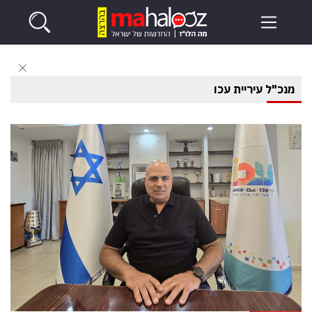
מנכ"ל עיריית עכו