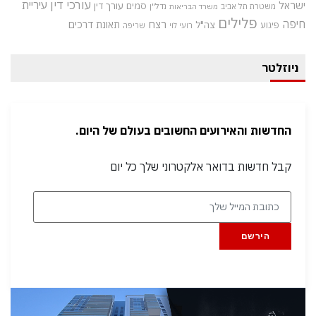
עורכי דין
עיריית
ישראל
סמים
עורך דין
משטרת תל אביב
נדל"ן
משרד הבריאות
פלילים
חיפה
רצח
תאונת דרכים
צה"ל
פיגוע
רועי לוי
שריפה
ניוזלטר
החדשות והאירועים החשובים בעולם של היום.
קבל חדשות בדואר אלקטרוני שלך כל יום
הירשם