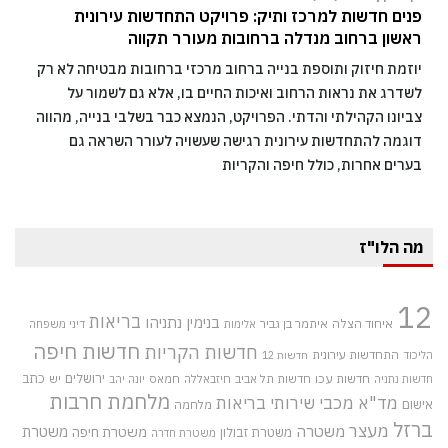
פנים חדשות למרכז ותיק: פרויקט התחדשות עירונית
ראשון ברחוב מנדלה ברחובות מעורר תקווה
יוזמת חיזוק ותוספת בנייה ברחוב מרכזי ברחובות מבטיחה לא רק
לשדרג את נראות הרחוב ואיכות החיים בו, אלא גם לשמור על
צביונו הקהילתי והדתי. הפרויקט, הנמצא כבר בשלבי בנייה, מהווה
דוגמה להתחדשות עירונית רגישה שעשויה לעורר השראה גם
בערים אחרות, כולל חיפה והקריות
מה הלו"ז
12
בריאות
בנימין נתניהו
איחוד הצלה
איתמר בן גביר
אלימות
דיני משפחה
חדשות חיפה
חדשות הקריות
התחדשות עירונית
הליכוד
חדשות 12
חדשות עכו
ירושלים
כתב
חדשות תל אביב
חיזבאללה
חמאס
יש
חדשות נתניה
יונה יהב
מלחמת חרבות
מד"א
מכבי שירותי בריאות
אישום
מלחמה
ברזל
מעצר
משטרה
משטרת
משטרת חיפה
משטרת זבולון
משטרת חדרה