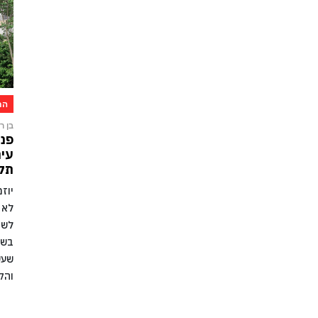
הת
בן רו
פני
עיר
תקו
יוז
לא 
לשמ
בשל
שעש
והק