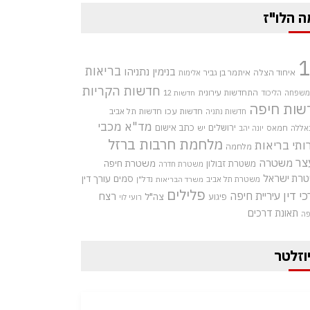
ה הלו"ז
בריאות
בנימין נתניהו
איחוד הצלה
איתמר בן גביר
אלימות
חדשות הקריות
התחדשות עירונית
 משפחה
הליכוד
חדשות 12
שות חיפה
חדשות עכו
חדשות תל אביב
חדשות נתניה
מד"א
מכבי
ירושלים
כתב אישום
אללה
חמאס
יש
יונה יהב
מלחמת חרבות ברזל
ותי בריאות
מלחמה
צר
משטרה
משטרת חיפה
משטרת זבולון
משטרת חדרה
רת ישראל
סמים
עורך דין
משטרת תל אביב
נדל"ן
משרד הבריאות
פלילים
כי דין
עיריית חיפה
רצח
צה"ל
פיגוע
רועי לוי
תאונת דרכים
פה
וזלטר