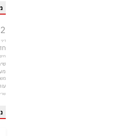
מ
12
דיני
חד
חיזב
שיר
מע
משט
עור
שרי
ני