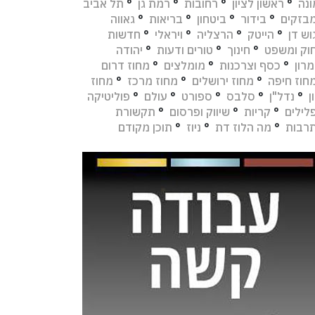
נה
°
ראשון לציון
°
רחובות
°
רמת גן
°
תל אביב
בזקים
°
בידור
°
ביטחון
°
בריאות
°
גאווה
וש דן
°
הייטק
°
הרצליה
°
ויראלי
°
חדשות
וק ומשפט
°
חינוך
°
טורים ודעות
°
יהודה
מרון
°
כסף וצרכנות
°
מומלצים
°
מחוז דרום
חוז חיפה
°
מחוז ירושלים
°
מחוז מרכז
°
מחוז
ן
°
נדל"ן
°
סלבס
°
ספורט
°
עולם
°
פוליטיקה
לילים
°
קריות
°
שיווק ופרסום
°
תקשורת
רבות
°
מה הלוז דת
°
ניוז
°
תוכן מקודם