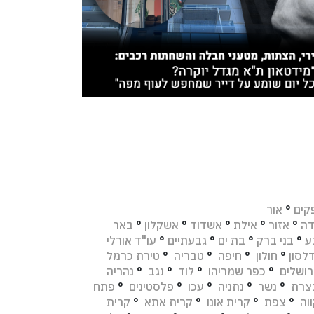
קים
°
אור
דה
°
אזור
°
אילת
°
אשדוד
°
אשקלון
°
באר
ע
°
בני ברק
°
בת ים
°
גבעתיים
°
עו"ד אורלי
לסון
°
חולון
°
חיפה
°
טבריה
°
טירת כרמל
רושלים
°
כפר שמריהו
°
לוד
°
נגב
°
נהריה
צרת
°
נשר
°
נתניה
°
עכו
°
פלסטינים
°
פתח
וה
°
צפת
°
קרית אונו
°
קרית אתא
°
קרית