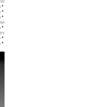
שמו
°
מ
°
ג
°
ח
ושו
°
מ
צפו
°
פ
°
ת