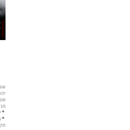
אופ
יהו
שב
מנד
°
י
°
נ
תקו