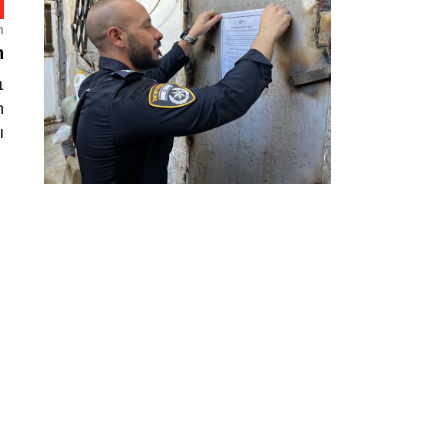
ח
ת
ב
ה
ו