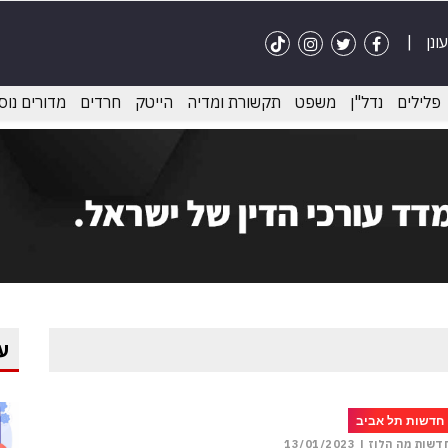
פלילים
נדל"ן
משפט
תקשורת ומדיה
הייטק
חרדים
מדורים נוס
ע
חדשות תל אביב
דשות מה הלוז |
13/01/2023