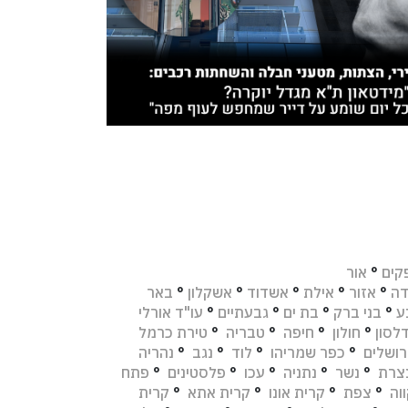
קים
°
אור
דה
°
אזור
°
אילת
°
אשדוד
°
אשקלון
°
באר
ע
°
בני ברק
°
בת ים
°
גבעתיים
°
עו"ד אורלי
לסון
°
חולון
°
חיפה
°
טבריה
°
טירת כרמל
רושלים
°
כפר שמריהו
°
לוד
°
נגב
°
נהריה
צרת
°
נשר
°
נתניה
°
עכו
°
פלסטינים
°
פתח
וה
°
צפת
°
קרית אונו
°
קרית אתא
°
קרית