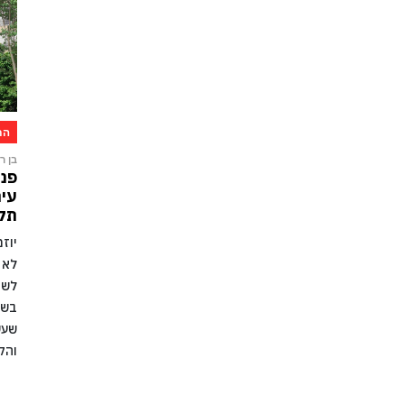
הת
בן רו
פני
עיר
תקו
יוז
לא 
לשמ
בשל
שעש
והק