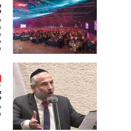
צ
ה
ל
ו
ר
ת
נ
ח
ח
ה
ח
נ