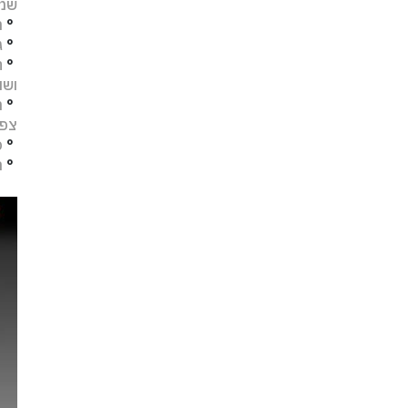
שמו
°
מ
°
ג
°
ח
ושו
°
מ
צפו
°
פ
°
ת