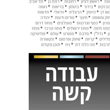
נה
°
ראשון לציון
°
רחובות
°
רמת גן
°
תל אביב
בזקים
°
בידור
°
ביטחון
°
בריאות
°
גאווה
וש דן
°
הייטק
°
הרצליה
°
ויראלי
°
חדשות
וק ומשפט
°
חינוך
°
טורים ודעות
°
יהודה
מרון
°
כסף וצרכנות
°
מומלצים
°
מחוז דרום
חוז חיפה
°
מחוז ירושלים
°
מחוז מרכז
°
מחוז
ן
°
נדל"ן
°
סלבס
°
ספורט
°
עולם
°
פוליטיקה
לילים
°
קריות
°
שיווק ופרסום
°
תקשורת
רבות
°
מה הלוז דת
°
ניוז
°
תוכן מקודם