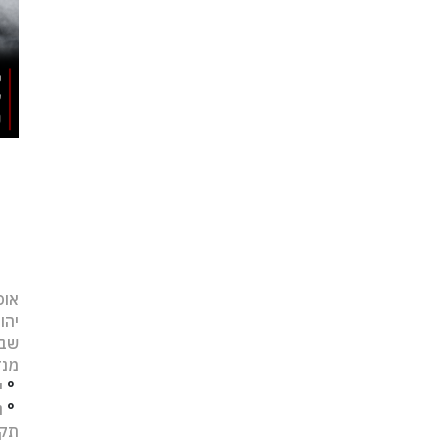
אופ
יהו
שב
מנד
°
י
°
נ
תקו