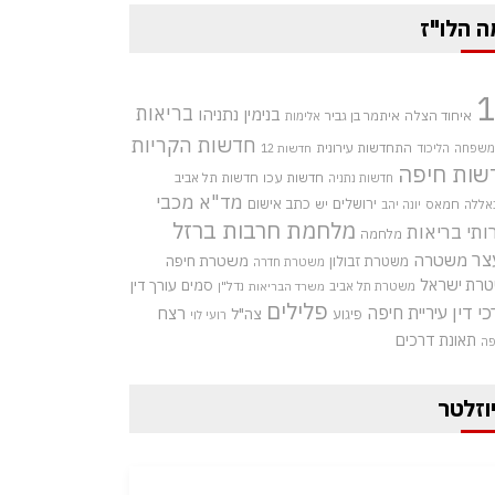
ה הלו"ז
בריאות
בנימין נתניהו
איחוד הצלה
איתמר בן גביר
אלימות
חדשות הקריות
התחדשות עירונית
 משפחה
הליכוד
חדשות 12
שות חיפה
חדשות עכו
חדשות תל אביב
חדשות נתניה
מד"א
מכבי
ירושלים
כתב אישום
אללה
חמאס
יש
יונה יהב
מלחמת חרבות ברזל
ותי בריאות
מלחמה
צר
משטרה
משטרת חיפה
משטרת זבולון
משטרת חדרה
רת ישראל
סמים
עורך דין
משטרת תל אביב
נדל"ן
משרד הבריאות
פלילים
כי דין
עיריית חיפה
רצח
צה"ל
פיגוע
רועי לוי
תאונת דרכים
פה
וזלטר