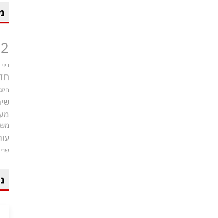
מ
12
דיני
חד
חיזב
שיר
מע
משט
עור
שרי
ני