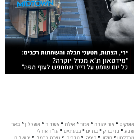
אופקים
°
אור יהודה
°
אזור
°
אילת
°
אשדוד
°
אשקלון
°
באר
שבע
°
בני ברק
°
בת ים
°
גבעתיים
°
עו"ד אורלי
מנדלסון
°
חולון
°
חיפה
°
טבריה
°
טירת כרמל
°
ירושלים