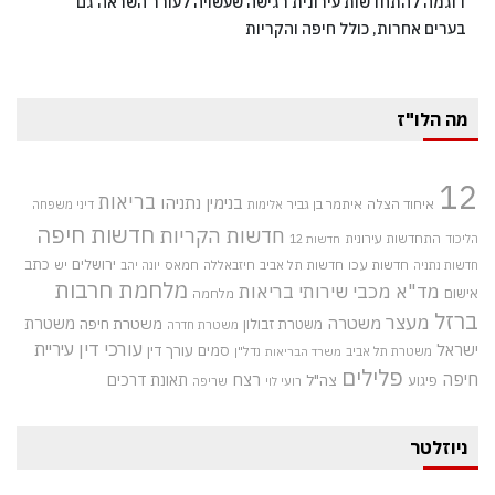
דוגמה להתחדשות עירונית רגישה שעשויה לעורר השראה גם
בערים אחרות, כולל חיפה והקריות
מה הלו"ז
12
בריאות
בנימין נתניהו
איחוד הצלה
איתמר בן גביר
אלימות
דיני משפחה
חדשות חיפה
חדשות הקריות
התחדשות עירונית
הליכוד
חדשות 12
חדשות עכו
ירושלים
כתב
חדשות תל אביב
חיזבאללה
חמאס
יש
חדשות נתניה
יונה יהב
מלחמת חרבות
מד"א
מכבי שירותי בריאות
אישום
מלחמה
ברזל
מעצר
משטרה
משטרת
משטרת חיפה
משטרת זבולון
משטרת חדרה
עורכי דין
עיריית
ישראל
סמים
עורך דין
משטרת תל אביב
נדל"ן
משרד הבריאות
פלילים
חיפה
רצח
תאונת דרכים
צה"ל
פיגוע
רועי לוי
שריפה
ניוזלטר