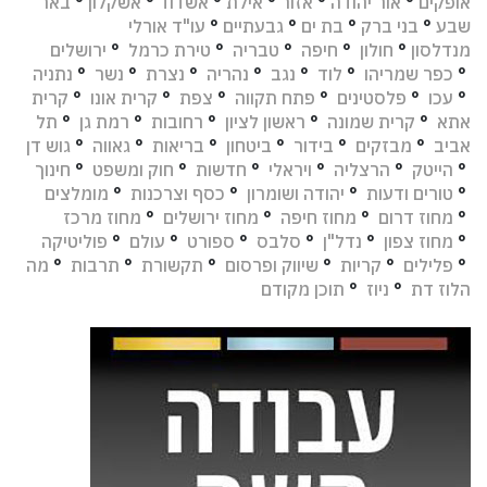
אופקים
°
אור יהודה
°
אזור
°
אילת
°
אשדוד
°
אשקלון
°
באר
שבע
°
בני ברק
°
בת ים
°
גבעתיים
°
עו"ד אורלי
מנדלסון
°
חולון
°
חיפה
°
טבריה
°
טירת כרמל
°
ירושלים
°
כפר שמריהו
°
לוד
°
נגב
°
נהריה
°
נצרת
°
נשר
°
נתניה
°
עכו
°
פלסטינים
°
פתח תקווה
°
צפת
°
קרית אונו
°
קרית
אתא
°
קרית שמונה
°
ראשון לציון
°
רחובות
°
רמת גן
°
תל
אביב
°
מבזקים
°
בידור
°
ביטחון
°
בריאות
°
גאווה
°
גוש דן
°
הייטק
°
הרצליה
°
ויראלי
°
חדשות
°
חוק ומשפט
°
חינוך
°
טורים ודעות
°
יהודה ושומרון
°
כסף וצרכנות
°
מומלצים
°
מחוז דרום
°
מחוז חיפה
°
מחוז ירושלים
°
מחוז מרכז
°
מחוז צפון
°
נדל"ן
°
סלבס
°
ספורט
°
עולם
°
פוליטיקה
°
פלילים
°
קריות
°
שיווק ופרסום
°
תקשורת
°
תרבות
°
מה
הלוז דת
°
ניוז
°
תוכן מקודם