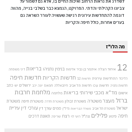
לשדרג את נראות הרחוב ואיכות החיים בו, אלא גם לשמור על
צביונו הקהילתי והדתי. הפרויקט, הנמצא כבר בשלבי בנייה, מהווה
דוגמה להתחדשות עירונית רגישה שעשויה לעורר השראה גם
בערים אחרות, כולל חיפה והקריות
מה הלו"ז
12
בריאות
בנימין נתניהו
איחוד הצלה
איתמר בן גביר
אלימות
דיני משפחה
חדשות חיפה
חדשות הקריות
התחדשות עירונית
הליכוד
חדשות 12
חדשות עכו
ירושלים
כתב
חדשות תל אביב
חיזבאללה
חמאס
יש
חדשות נתניה
יונה יהב
מלחמת חרבות
מד"א
מכבי שירותי בריאות
אישום
מלחמה
ברזל
מעצר
משטרה
משטרת
משטרת חיפה
משטרת זבולון
משטרת חדרה
עורכי דין
עיריית
ישראל
סמים
עורך דין
משטרת תל אביב
נדל"ן
משרד הבריאות
פלילים
חיפה
רצח
תאונת דרכים
צה"ל
פיגוע
רועי לוי
שריפה