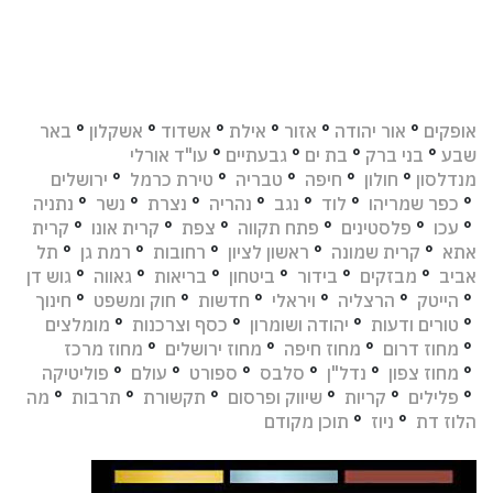
אופקים
°
אור יהודה
°
אזור
°
אילת
°
אשדוד
°
אשקלון
°
באר
שבע
°
בני ברק
°
בת ים
°
גבעתיים
°
עו"ד אורלי
מנדלסון
°
חולון
°
חיפה
°
טבריה
°
טירת כרמל
°
ירושלים
°
כפר שמריהו
°
לוד
°
נגב
°
נהריה
°
נצרת
°
נשר
°
נתניה
°
עכו
°
פלסטינים
°
פתח תקווה
°
צפת
°
קרית אונו
°
קרית
אתא
°
קרית שמונה
°
ראשון לציון
°
רחובות
°
רמת גן
°
תל
אביב
°
מבזקים
°
בידור
°
ביטחון
°
בריאות
°
גאווה
°
גוש דן
°
הייטק
°
הרצליה
°
ויראלי
°
חדשות
°
חוק ומשפט
°
חינוך
°
טורים ודעות
°
יהודה ושומרון
°
כסף וצרכנות
°
מומלצים
°
מחוז דרום
°
מחוז חיפה
°
מחוז ירושלים
°
מחוז מרכז
°
מחוז צפון
°
נדל"ן
°
סלבס
°
ספורט
°
עולם
°
פוליטיקה
°
פלילים
°
קריות
°
שיווק ופרסום
°
תקשורת
°
תרבות
°
מה
הלוז דת
°
ניוז
°
תוכן מקודם