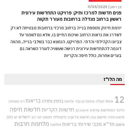
בן רומן |
11/05/2025
פנים חדשות למרכז ותיק: פרויקט התחדשות עירונית
ראשון ברחוב מנדלה ברחובות מעורר תקווה
יוזמת חיזוק ותוספת בנייה ברחוב מרכזי ברחובות מבטיחה לא רק
לשדרג את נראות הרחוב ואיכות החיים בו, אלא גם לשמור על
צביונו הקהילתי והדתי. הפרויקט, הנמצא כבר בשלבי בנייה, מהווה
דוגמה להתחדשות עירונית רגישה שעשויה לעורר השראה גם
בערים אחרות, כולל חיפה והקריות
מה הלו"ז
12
בריאות
בנימין נתניהו
איחוד הצלה
איתמר בן גביר
אלימות
דיני משפחה
חדשות חיפה
חדשות הקריות
התחדשות עירונית
הליכוד
חדשות 12
חדשות עכו
ירושלים
כתב
חדשות תל אביב
חיזבאללה
חמאס
יש
חדשות נתניה
יונה יהב
מלחמת חרבות
מד"א
מכבי שירותי בריאות
אישום
מלחמה