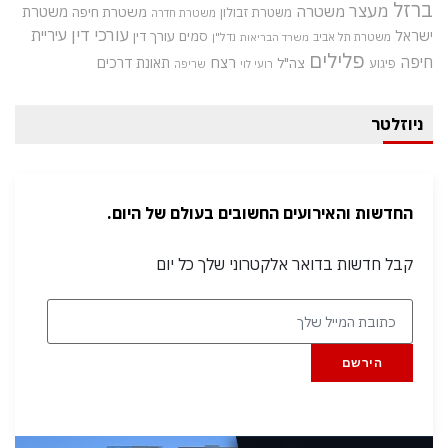
ברזל
מעצר
משטרה
משטרת
משטרת חיפה
משטרת זבולון
משטרת חדרה
עורכי דין
עיריית
ישראל
סמים
עורך דין
משטרת תל אביב
נדל"ן
משרד הבריאות
פלילים
חיפה
רצח
תאונת דרכים
צה"ל
פיגוע
רועי לוי
שריפה
ניוזלטר
החדשות והאירועים החשובים בעולם של היום.
קבל חדשות בדואר אלקטרוני שלך כל יום
הירשם