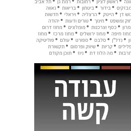
נה
°
ראשון לציון
°
רחובות
°
רמת גן
°
תל אביב
בזקים
°
בידור
°
ביטחון
°
בריאות
°
גאווה
וש דן
°
הייטק
°
הרצליה
°
ויראלי
°
חדשות
וק ומשפט
°
חינוך
°
טורים ודעות
°
יהודה
מרון
°
כסף וצרכנות
°
מומלצים
°
מחוז דרום
חוז חיפה
°
מחוז ירושלים
°
מחוז מרכז
°
מחוז
ן
°
נדל"ן
°
סלבס
°
ספורט
°
עולם
°
פוליטיקה
לילים
°
קריות
°
שיווק ופרסום
°
תקשורת
רבות
°
מה הלוז דת
°
ניוז
°
תוכן מקודם