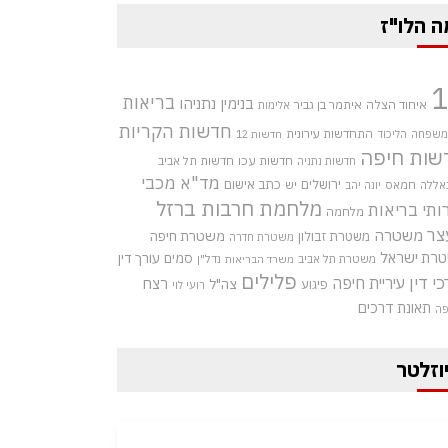
ה הלו"ז
בריאות
בנימין נתניהו
איחוד הצלה
איתמר בן גביר
אלימות
חדשות הקריות
התחדשות עירונית
 משפחה
הליכוד
חדשות 12
שות חיפה
חדשות עכו
חדשות תל אביב
חדשות נתניה
מד"א
מכבי
ירושלים
כתב אישום
אללה
חמאס
יש
יונה יהב
מלחמת חרבות ברזל
ותי בריאות
מלחמה
צר
משטרה
משטרת חיפה
משטרת זבולון
משטרת חדרה
רת ישראל
סמים
עורך דין
משטרת תל אביב
נדל"ן
משרד הבריאות
פלילים
כי דין
עיריית חיפה
רצח
צה"ל
פיגוע
רועי לוי
תאונת דרכים
פה
וזלטר