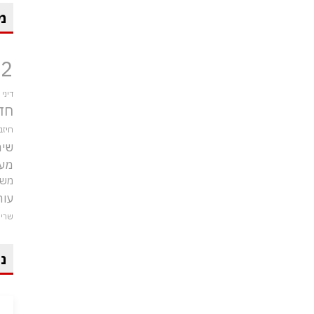
מ
12
דיני
חד
חיזב
שיר
מע
משט
עור
שרי
ני