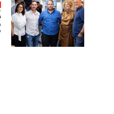
ח
ב
ה
ב