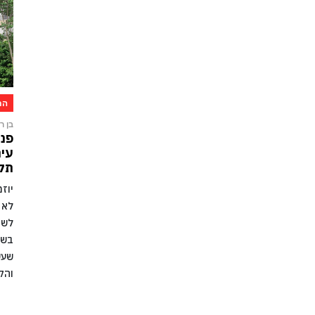
הת
בן רו
פני
עיר
תקו
יוז
לא 
לשמ
בשל
שעש
והק