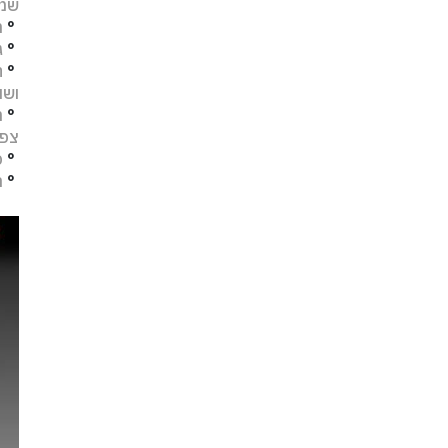
שמו
°
מ
°
ג
°
ח
ושו
°
מ
צפו
°
פ
°
ת