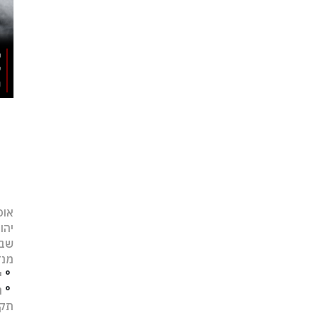
אופ
יהו
שב
מנד
°
י
°
נ
תקו