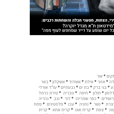
קים
°
אור
דה
°
אזור
°
אילת
°
אשדוד
°
אשקלון
°
באר
ע
°
בני ברק
°
בת ים
°
גבעתיים
°
עו"ד אורלי
לסון
°
חולון
°
חיפה
°
טבריה
°
טירת כרמל
רושלים
°
כפר שמריהו
°
לוד
°
נגב
°
נהריה
צרת
°
נשר
°
נתניה
°
עכו
°
פלסטינים
°
פתח
וה
°
צפת
°
קרית אונו
°
קרית אתא
°
קרית