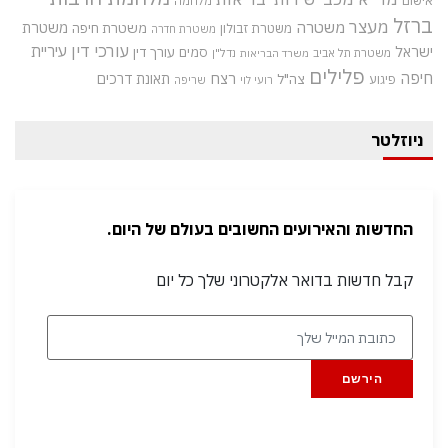
אישום
מלחמה
ברזל
מעצר
משטרה
משטרת
משטרת חיפה
משטרת זבולון
משטרת חדרה
עורכי דין
עיריית
ישראל
סמים
עורך דין
משטרת תל אביב
נדל"ן
משרד הבריאות
פלילים
חיפה
רצח
תאונת דרכים
צה"ל
פיגוע
רועי לוי
שריפה
ניוזלטר
החדשות והאירועים החשובים בעולם של היום.
קבל חדשות בדואר אלקטרוני שלך כל יום
הירשם