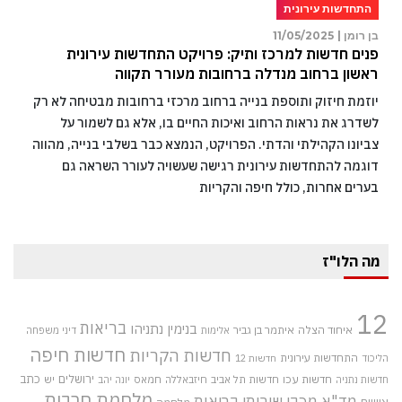
התחדשות עירונית
בן רומן |
11/05/2025
פנים חדשות למרכז ותיק: פרויקט התחדשות עירונית
ראשון ברחוב מנדלה ברחובות מעורר תקווה
יוזמת חיזוק ותוספת בנייה ברחוב מרכזי ברחובות מבטיחה לא רק
לשדרג את נראות הרחוב ואיכות החיים בו, אלא גם לשמור על
צביונו הקהילתי והדתי. הפרויקט, הנמצא כבר בשלבי בנייה, מהווה
דוגמה להתחדשות עירונית רגישה שעשויה לעורר השראה גם
בערים אחרות, כולל חיפה והקריות
מה הלו"ז
12
בריאות
בנימין נתניהו
איחוד הצלה
איתמר בן גביר
אלימות
דיני משפחה
חדשות חיפה
חדשות הקריות
התחדשות עירונית
הליכוד
חדשות 12
חדשות עכו
ירושלים
כתב
חדשות תל אביב
חיזבאללה
חמאס
יש
חדשות נתניה
יונה יהב
מלחמת חרבות
מד"א
מכבי שירותי בריאות