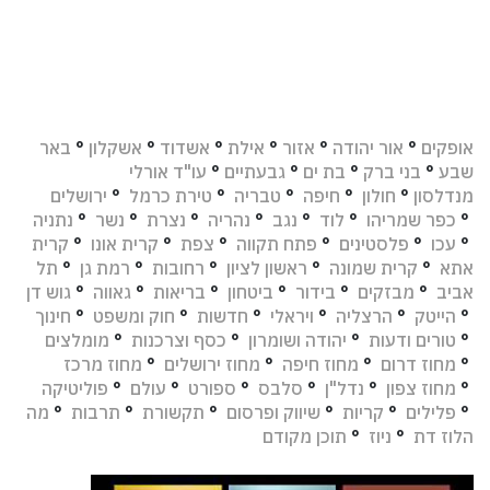
אופקים
°
אור יהודה
°
אזור
°
אילת
°
אשדוד
°
אשקלון
°
באר
שבע
°
בני ברק
°
בת ים
°
גבעתיים
°
עו"ד אורלי
מנדלסון
°
חולון
°
חיפה
°
טבריה
°
טירת כרמל
°
ירושלים
°
כפר שמריהו
°
לוד
°
נגב
°
נהריה
°
נצרת
°
נשר
°
נתניה
°
עכו
°
פלסטינים
°
פתח תקווה
°
צפת
°
קרית אונו
°
קרית
אתא
°
קרית שמונה
°
ראשון לציון
°
רחובות
°
רמת גן
°
תל
אביב
°
מבזקים
°
בידור
°
ביטחון
°
בריאות
°
גאווה
°
גוש דן
°
הייטק
°
הרצליה
°
ויראלי
°
חדשות
°
חוק ומשפט
°
חינוך
°
טורים ודעות
°
יהודה ושומרון
°
כסף וצרכנות
°
מומלצים
°
מחוז דרום
°
מחוז חיפה
°
מחוז ירושלים
°
מחוז מרכז
°
מחוז צפון
°
נדל"ן
°
סלבס
°
ספורט
°
עולם
°
פוליטיקה
°
פלילים
°
קריות
°
שיווק ופרסום
°
תקשורת
°
תרבות
°
מה
הלוז דת
°
ניוז
°
תוכן מקודם