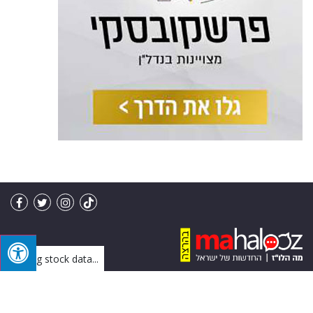
Loading stock data...
מו"ל: מה הלו"ז בע"מ | פיתוח: IVY
בניית אתרים