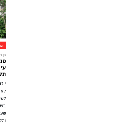
הת
בן רו
פני
עיר
תקו
יוז
לא 
לשמ
בשל
שעש
והק