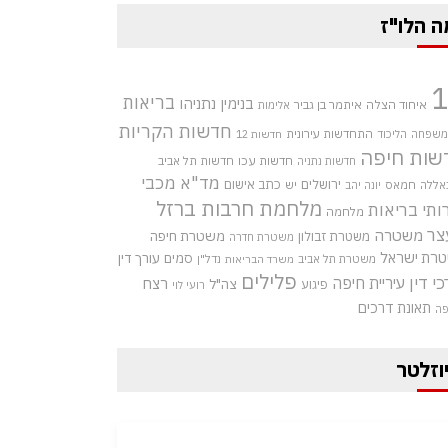
ה הלו"ז
בריאות
בנימין נתניהו
איחוד הצלה
איתמר בן גביר
אלימות
חדשות הקריות
התחדשות עירונית
 משפחה
הליכוד
חדשות 12
שות חיפה
חדשות עכו
חדשות תל אביב
חדשות נתניה
מד"א
מכבי
ירושלים
כתב אישום
אללה
חמאס
יש
יונה יהב
מלחמת חרבות ברזל
ותי בריאות
מלחמה
צר
משטרה
משטרת חיפה
משטרת זבולון
משטרת חדרה
רת ישראל
סמים
עורך דין
משטרת תל אביב
נדל"ן
משרד הבריאות
פלילים
כי דין
עיריית חיפה
רצח
צה"ל
פיגוע
רועי לוי
תאונת דרכים
פה
וזלטר