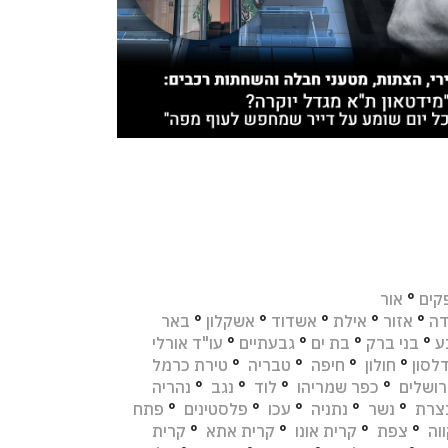
קים
°
אור
דה
°
אזור
°
אילת
°
אשדוד
°
אשקלון
°
באר
ע
°
בני ברק
°
בת ים
°
גבעתיים
°
עו"ד אורלי
לסון
°
חולון
°
חיפה
°
טבריה
°
טירת כרמל
רושלים
°
כפר שמריהו
°
לוד
°
נגב
°
נהריה
צרת
°
נשר
°
נתניה
°
עכו
°
פלסטינים
°
פתח
וה
°
צפת
°
קרית אונו
°
קרית אתא
°
קרית