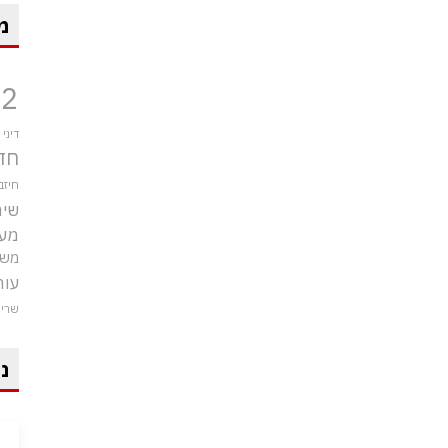
מ
12
דיני
חד
חיזב
שיר
מע
משט
עור
שרי
ני