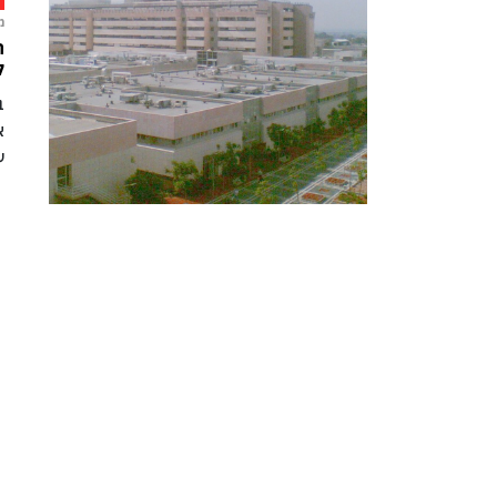
מ
ת
ל
ב
א
ע