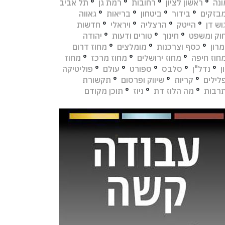
נה
°
ראשון לציון
°
רחובות
°
רמת גן
°
תל אביב
בזקים
°
בידור
°
ביטחון
°
בריאות
°
גאווה
וש דן
°
הייטק
°
הרצליה
°
ויראלי
°
חדשות
וק ומשפט
°
חינוך
°
טורים ודעות
°
יהודה
מרון
°
כסף וצרכנות
°
מומלצים
°
מחוז דרום
חוז חיפה
°
מחוז ירושלים
°
מחוז מרכז
°
מחוז
ן
°
נדל"ן
°
סלבס
°
ספורט
°
עולם
°
פוליטיקה
לילים
°
קריות
°
שיווק ופרסום
°
תקשורת
רבות
°
מה הלוז דת
°
ניוז
°
תוכן מקודם