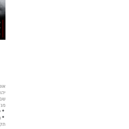
אופ
יהו
שב
מנד
°
י
°
נ
תקו