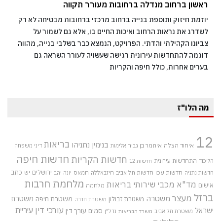
ראשון ברחוב מנדלה ברחובות מעורר תקווה
יוזמת חיזוק ותוספת בנייה ברחוב מרכזי ברחובות מבטיחה לא רק
לשדרג את נראות הרחוב ואיכות החיים בו, אלא גם לשמור על
צביונו הקהילתי והדתי. הפרויקט, הנמצא כבר בשלבי בנייה, מהווה
דוגמה להתחדשות עירונית רגישה שעשויה לעורר השראה גם
בערים אחרות, כולל חיפה והקריות
מה הלו"ז
12
בריאות
בנימין נתניהו
איחוד הצלה
איתמר בן גביר
אלימות
דיני משפחה
חדשות חיפה
חדשות הקריות
התחדשות עירונית
הליכוד
חדשות 12
חדשות עכו
ירושלים
כתב
חדשות תל אביב
חיזבאללה
חמאס
יש
חדשות נתניה
יונה יהב
מלחמת חרבות
מד"א
מכבי שירותי בריאות
אישום
מלחמה
ברזל
מעצר
משטרה
משטרת
משטרת חיפה
משטרת זבולון
משטרת חדרה
עורכי דין
עיריית
ישראל
סמים
עורך דין
משטרת תל אביב
נדל"ן
משרד הבריאות