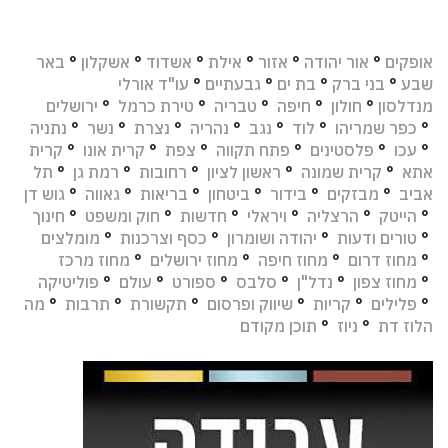
אופקים
°
אור יהודה
°
אזור
°
אילת
°
אשדוד
°
אשקלון
°
באר
שבע
°
בני ברק
°
בת ים
°
גבעתיים
°
עו"ד אורלי
מנדלסון
°
חולון
°
חיפה
°
טבריה
°
טירת כרמל
°
ירושלים
°
כפר שמריהו
°
לוד
°
נגב
°
נהריה
°
נצרת
°
נשר
°
נתניה
°
עכו
°
פלסטינים
°
פתח תקווה
°
צפת
°
קרית אונו
°
קרית
אתא
°
קרית שמונה
°
ראשון לציון
°
רחובות
°
רמת גן
°
תל
אביב
°
מבזקים
°
בידור
°
ביטחון
°
בריאות
°
גאווה
°
גוש דן
°
הייטק
°
הרצליה
°
ויראלי
°
חדשות
°
חוק ומשפט
°
חינוך
°
טורים ודעות
°
יהודה ושומרון
°
כסף וצרכנות
°
מומלצים
°
מחוז דרום
°
מחוז חיפה
°
מחוז ירושלים
°
מחוז מרכז
°
מחוז צפון
°
נדל"ן
°
סלבס
°
ספורט
°
עולם
°
פוליטיקה
°
פלילים
°
קריות
°
שיווק ופרסום
°
תקשורת
°
תרבות
°
מה
הלוז דת
°
ניוז
°
תוכן מקודם