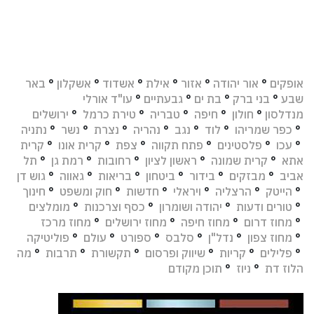
אופקים
°
אור יהודה
°
אזור
°
אילת
°
אשדוד
°
אשקלון
°
באר
שבע
°
בני ברק
°
בת ים
°
גבעתיים
°
עו"ד אורלי
מנדלסון
°
חולון
°
חיפה
°
טבריה
°
טירת כרמל
°
ירושלים
°
כפר שמריהו
°
לוד
°
נגב
°
נהריה
°
נצרת
°
נשר
°
נתניה
°
עכו
°
פלסטינים
°
פתח תקווה
°
צפת
°
קרית אונו
°
קרית
אתא
°
קרית שמונה
°
ראשון לציון
°
רחובות
°
רמת גן
°
תל
אביב
°
מבזקים
°
בידור
°
ביטחון
°
בריאות
°
גאווה
°
גוש דן
°
הייטק
°
הרצליה
°
ויראלי
°
חדשות
°
חוק ומשפט
°
חינוך
°
טורים ודעות
°
יהודה ושומרון
°
כסף וצרכנות
°
מומלצים
°
מחוז דרום
°
מחוז חיפה
°
מחוז ירושלים
°
מחוז מרכז
°
מחוז צפון
°
נדל"ן
°
סלבס
°
ספורט
°
עולם
°
פוליטיקה
°
פלילים
°
קריות
°
שיווק ופרסום
°
תקשורת
°
תרבות
°
מה
הלוז דת
°
ניוז
°
תוכן מקודם