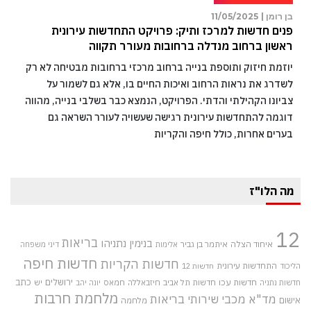
בן רומן |
11/05/2025
פנים חדשות למרכז ותיק: פרויקט התחדשות עירונית
ראשון ברחוב מנדלה ברחובות מעורר תקווה
יוזמת חיזוק ותוספת בנייה ברחוב מרכזי ברחובות מבטיחה לא רק
לשדרג את נראות הרחוב ואיכות החיים בו, אלא גם לשמור על
צביונו הקהילתי והדתי. הפרויקט, הנמצא כבר בשלבי בנייה, מהווה
דוגמה להתחדשות עירונית רגישה שעשויה לעורר השראה גם
בערים אחרות, כולל חיפה והקריות
מה הלו"ז
12
בריאות
בנימין נתניהו
איחוד הצלה
איתמר בן גביר
אלימות
דיני משפחה
חדשות חיפה
חדשות הקריות
התחדשות עירונית
הליכוד
חדשות 12
חדשות עכו
ירושלים
כתב
חדשות תל אביב
חיזבאללה
חמאס
יש
חדשות נתניה
יונה יהב
מלחמת חרבות
מד"א
מכבי שירותי בריאות
אישום
מלחמה