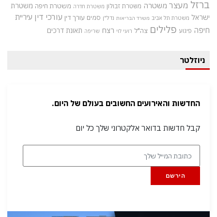
ברזל
מעצר
משטרה
משטרת
משטרת חיפה
משטרת זבולון
משטרת חדרה
עורכי דין
עיריית
ישראל
סמים
עורך דין
משטרת תל אביב
נדל"ן
משרד הבריאות
פלילים
חיפה
רצח
תאונת דרכים
צה"ל
פיגוע
רועי לוי
שריפה
ניוזלטר
החדשות והאירועים החשובים בעולם של היום.
קבל חדשות בדואר אלקטרוני שלך כל יום
הירשם