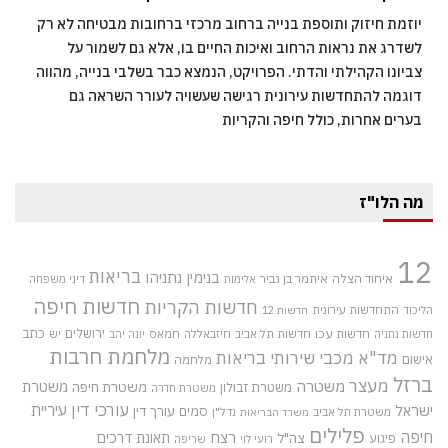
יוזמת חיזוק ותוספת בנייה ברחוב מרכזי ברחובות מבטיחה לא רק
לשדרג את נראות הרחוב ואיכות החיים בו, אלא גם לשמור על
צביונו הקהילתי והדתי. הפרויקט, הנמצא כבר בשלבי בנייה, מהווה
דוגמה להתחדשות עירונית רגישה שעשויה לעורר השראה גם
בערים אחרות, כולל חיפה והקריות
מה הלו"ז
12
בריאות
בנימין נתניהו
איחוד הצלה
איתמר בן גביר
אלימות
דיני משפחה
חדשות חיפה
חדשות הקריות
התחדשות עירונית
הליכוד
חדשות 12
חדשות עכו
ירושלים
כתב
חדשות תל אביב
חיזבאללה
חמאס
יש
חדשות נתניה
יונה יהב
מלחמת חרבות
מד"א
מכבי שירותי בריאות
אישום
מלחמה
ברזל
מעצר
משטרה
משטרת
משטרת חיפה
משטרת זבולון
משטרת חדרה
עורכי דין
עיריית
ישראל
סמים
עורך דין
משטרת תל אביב
נדל"ן
משרד הבריאות
פלילים
חיפה
רצח
תאונת דרכים
צה"ל
פיגוע
רועי לוי
שריפה