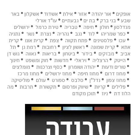
אופקים
°
אור יהודה
°
אזור
°
אילת
°
אשדוד
°
אשקלון
°
באר
שבע
°
בני ברק
°
בת ים
°
גבעתיים
°
עו"ד אורלי
מנדלסון
°
חולון
°
חיפה
°
טבריה
°
טירת כרמל
°
ירושלים
°
כפר שמריהו
°
לוד
°
נגב
°
נהריה
°
נצרת
°
נשר
°
נתניה
°
עכו
°
פלסטינים
°
פתח תקווה
°
צפת
°
קרית אונו
°
קרית
אתא
°
קרית שמונה
°
ראשון לציון
°
רחובות
°
רמת גן
°
תל
אביב
°
מבזקים
°
בידור
°
ביטחון
°
בריאות
°
גאווה
°
גוש דן
°
הייטק
°
הרצליה
°
ויראלי
°
חדשות
°
חוק ומשפט
°
חינוך
°
טורים ודעות
°
יהודה ושומרון
°
כסף וצרכנות
°
מומלצים
°
מחוז דרום
°
מחוז חיפה
°
מחוז ירושלים
°
מחוז מרכז
°
מחוז צפון
°
נדל"ן
°
סלבס
°
ספורט
°
עולם
°
פוליטיקה
°
פלילים
°
קריות
°
שיווק ופרסום
°
תקשורת
°
תרבות
°
מה
הלוז דת
°
ניוז
°
תוכן מקודם