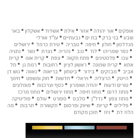
אופקים
°
אור יהודה
°
אזור
°
אילת
°
אשדוד
°
אשקלון
°
באר
שבע
°
בני ברק
°
בת ים
°
גבעתיים
°
עו"ד אורלי
מנדלסון
°
חולון
°
חיפה
°
טבריה
°
טירת כרמל
°
ירושלים
°
כפר שמריהו
°
לוד
°
נגב
°
נהריה
°
נצרת
°
נשר
°
נתניה
°
עכו
°
פלסטינים
°
פתח תקווה
°
צפת
°
קרית אונו
°
קרית
אתא
°
קרית שמונה
°
ראשון לציון
°
רחובות
°
רמת גן
°
תל
אביב
°
מבזקים
°
בידור
°
ביטחון
°
בריאות
°
גאווה
°
גוש דן
°
הייטק
°
הרצליה
°
ויראלי
°
חדשות
°
חוק ומשפט
°
חינוך
°
טורים ודעות
°
יהודה ושומרון
°
כסף וצרכנות
°
מומלצים
°
מחוז דרום
°
מחוז חיפה
°
מחוז ירושלים
°
מחוז מרכז
°
מחוז צפון
°
נדל"ן
°
סלבס
°
ספורט
°
עולם
°
פוליטיקה
°
פלילים
°
קריות
°
שיווק ופרסום
°
תקשורת
°
תרבות
°
מה
הלוז דת
°
ניוז
°
תוכן מקודם