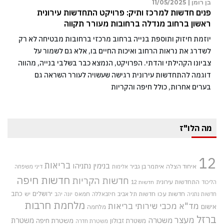
בן רומן |
11/05/2025
פנים חדשות למרכז ותיק: פרויקט התחדשות עירונית
ראשון ברחוב מנדלה ברחובות מעורר תקווה
יוזמת חיזוק ותוספת בנייה ברחוב מרכזי ברחובות מבטיחה לא רק
לשדרג את נראות הרחוב ואיכות החיים בו, אלא גם לשמור על
צביונו הקהילתי והדתי. הפרויקט, הנמצא כבר בשלבי בנייה, מהווה
דוגמה להתחדשות עירונית רגישה שעשויה לעורר השראה גם
בערים אחרות, כולל חיפה והקריות
מה הלו"ז
12
בריאות
בנימין נתניהו
איחוד הצלה
איתמר בן גביר
אלימות
דיני משפחה
חדשות חיפה
חדשות הקריות
התחדשות עירונית
הליכוד
חדשות 12
חדשות עכו
ירושלים
כתב
חדשות תל אביב
חיזבאללה
חמאס
יש
חדשות נתניה
יונה יהב
מלחמת חרבות
מד"א
מכבי שירותי בריאות
אישום
מלחמה
ברזל
מעצר
משטרה
משטרת
משטרת חיפה
משטרת זבולון
משטרת חדרה