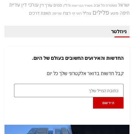
עורכי דין
עיריית
ישראל
סמים
עורך דין
משטרת תל אביב
נדל"ן
משרד הבריאות
פלילים
חיפה
רצח
תאונת דרכים
צה"ל
פיגוע
רועי לוי
שריפה
ניוזלטר
החדשות והאירועים החשובים בעולם של היום.
קבל חדשות בדואר אלקטרוני שלך כל יום
הירשם