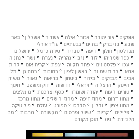
אופקים
°
אור יהודה
°
אזור
°
אילת
°
אשדוד
°
אשקלון
°
באר
שבע
°
בני ברק
°
בת ים
°
גבעתיים
°
עו"ד אורלי
מנדלסון
°
חולון
°
חיפה
°
טבריה
°
טירת כרמל
°
ירושלים
°
כפר שמריהו
°
לוד
°
נגב
°
נהריה
°
נצרת
°
נשר
°
נתניה
°
עכו
°
פלסטינים
°
פתח תקווה
°
צפת
°
קרית אונו
°
קרית
אתא
°
קרית שמונה
°
ראשון לציון
°
רחובות
°
רמת גן
°
תל
אביב
°
מבזקים
°
בידור
°
ביטחון
°
בריאות
°
גאווה
°
גוש דן
°
הייטק
°
הרצליה
°
ויראלי
°
חדשות
°
חוק ומשפט
°
חינוך
°
טורים ודעות
°
יהודה ושומרון
°
כסף וצרכנות
°
מומלצים
°
מחוז דרום
°
מחוז חיפה
°
מחוז ירושלים
°
מחוז מרכז
°
מחוז צפון
°
נדל"ן
°
סלבס
°
ספורט
°
עולם
°
פוליטיקה
°
פלילים
°
קריות
°
שיווק ופרסום
°
תקשורת
°
תרבות
°
מה
הלוז דת
°
ניוז
°
תוכן מקודם