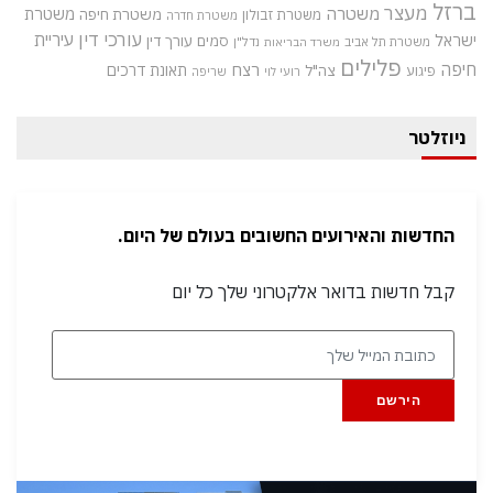
ברזל
מעצר
משטרה
משטרת
משטרת חיפה
משטרת זבולון
משטרת חדרה
עורכי דין
עיריית
ישראל
סמים
עורך דין
משטרת תל אביב
נדל"ן
משרד הבריאות
פלילים
חיפה
רצח
תאונת דרכים
צה"ל
פיגוע
רועי לוי
שריפה
ניוזלטר
החדשות והאירועים החשובים בעולם של היום.
קבל חדשות בדואר אלקטרוני שלך כל יום
הירשם