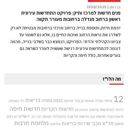
בן רומן |
11/05/2025
פנים חדשות למרכז ותיק: פרויקט התחדשות עירונית
ראשון ברחוב מנדלה ברחובות מעורר תקווה
יוזמת חיזוק ותוספת בנייה ברחוב מרכזי ברחובות מבטיחה לא רק
לשדרג את נראות הרחוב ואיכות החיים בו, אלא גם לשמור על
צביונו הקהילתי והדתי. הפרויקט, הנמצא כבר בשלבי בנייה, מהווה
דוגמה להתחדשות עירונית רגישה שעשויה לעורר השראה גם
בערים אחרות, כולל חיפה והקריות
מה הלו"ז
12
בריאות
בנימין נתניהו
איחוד הצלה
איתמר בן גביר
אלימות
דיני משפחה
חדשות חיפה
חדשות הקריות
התחדשות עירונית
הליכוד
חדשות 12
חדשות עכו
ירושלים
כתב
חדשות תל אביב
חיזבאללה
חמאס
יש
חדשות נתניה
יונה יהב
מלחמת חרבות
מד"א
מכבי שירותי בריאות
אישום
מלחמה