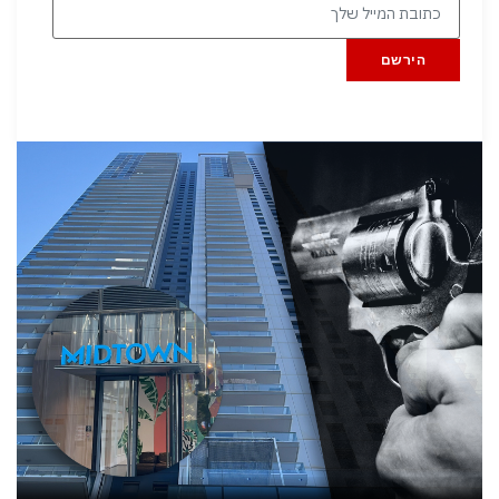
הירשם