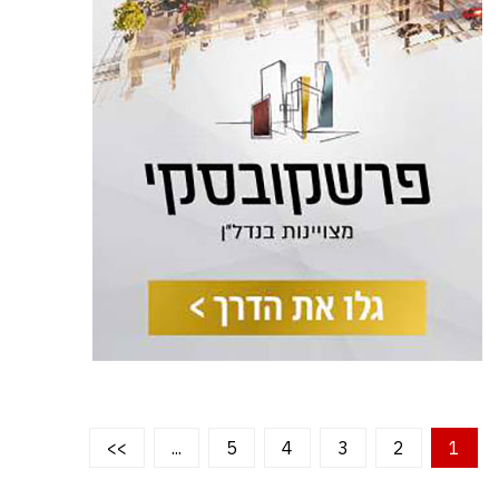
>>
...
5
4
3
2
1