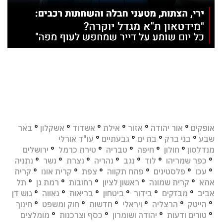
אופקים
°
אור יהודה
°
אזור
°
אילת
°
אשדוד
°
אשקלון
°
באר
שבע
°
בני ברק
°
בת ים
°
גבעתיים
°
עו"ד אורלי
מנדלסון
°
חולון
°
חיפה
°
טבריה
°
טירת כרמל
°
ירושלים
°
כפר שמריהו
°
לוד
°
נגב
°
נהריה
°
נצרת
°
נשר
°
נתניה
°
עכו
°
פלסטינים
°
פתח תקווה
°
צפת
°
קרית אונו
°
קרית
אתא
°
קרית שמונה
°
ראשון לציון
°
רחובות
°
רמת גן
°
תל
אביב
°
מבזקים
°
בידור
°
ביטחון
°
בריאות
°
גאווה
°
גוש דן
°
הייטק
°
הרצליה
°
ויראלי
°
חדשות
°
חוק ומשפט
°
חינוך
°
טורים ודעות
°
יהודה ושומרון
°
כסף וצרכנות
°
מומלצים