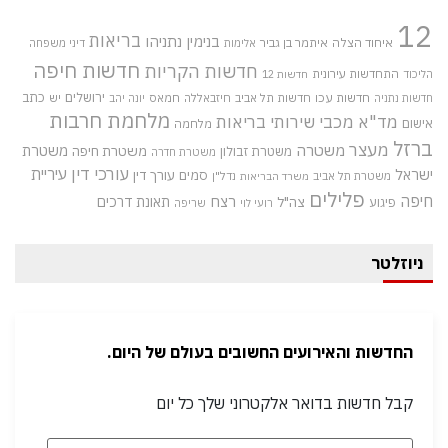
12
בריאות
בנימין נתניהו
איחוד הצלה
איתמר בן גביר
אלימות
דיני משפחה
חדשות חיפה
חדשות הקריות
התחדשות עירונית
הליכוד
חדשות 12
חדשות עכו
ירושלים
כתב
חדשות תל אביב
חיזבאללה
חמאס
יש
חדשות נתניה
יונה יהב
מלחמת חרבות
מד"א
מכבי שירותי בריאות
אישום
מלחמה
ברזל
מעצר
משטרה
משטרת
משטרת חיפה
משטרת זבולון
משטרת חדרה
עורכי דין
עיריית
ישראל
סמים
עורך דין
משטרת תל אביב
נדל"ן
משרד הבריאות
פלילים
חיפה
רצח
תאונת דרכים
צה"ל
פיגוע
רועי לוי
שריפה
ניוזלטר
החדשות והאירועים החשובים בעולם של היום.
קבל חדשות בדואר אלקטרוני שלך כל יום