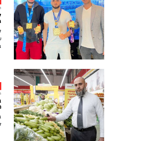
ח
ק
ג
ק
ש
ב
ח
ב
מ
ל