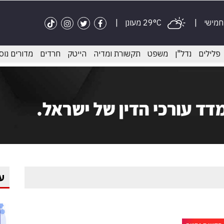
 חמישי
29°C מעונן
פלילים
נדל"ן
משפט
תקשורת ומדיה
הייטק
חרדים
מדורים נוס
ע