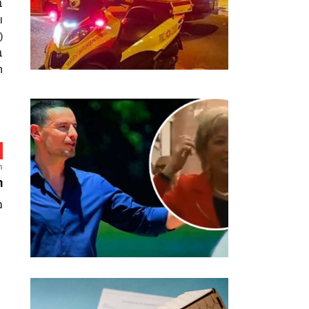
ב
ו
(
ב
ח
ח
ר
מ