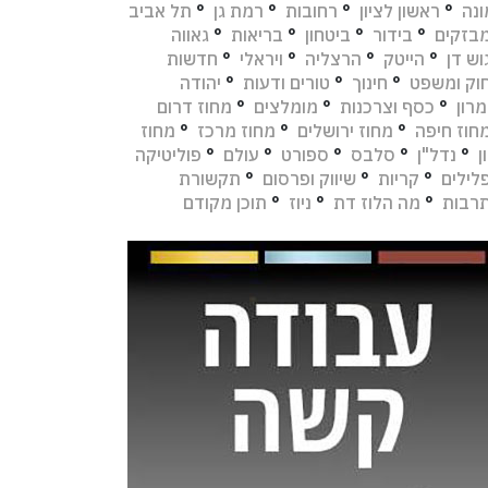
נה
°
ראשון לציון
°
רחובות
°
רמת גן
°
תל אביב
בזקים
°
בידור
°
ביטחון
°
בריאות
°
גאווה
וש דן
°
הייטק
°
הרצליה
°
ויראלי
°
חדשות
וק ומשפט
°
חינוך
°
טורים ודעות
°
יהודה
מרון
°
כסף וצרכנות
°
מומלצים
°
מחוז דרום
חוז חיפה
°
מחוז ירושלים
°
מחוז מרכז
°
מחוז
ן
°
נדל"ן
°
סלבס
°
ספורט
°
עולם
°
פוליטיקה
לילים
°
קריות
°
שיווק ופרסום
°
תקשורת
רבות
°
מה הלוז דת
°
ניוז
°
תוכן מקודם