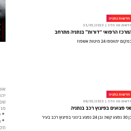
חדשות נתניה
דשות מה הלוז |
11/01/2023
מרכז הרפואי “דורות” בנתניה מתרחב
קום יתווספו 24 מיטות אשפוז
אופ
חדשות נתניה
יהו
שב
דשות מה הלוז |
08/01/2023
ני פצועים בפיצוץ רכב בנתניה
מנד
°
י
 ובן 24 נפצע בינוני בפיצוץ רכב בעיר
°
נ
תקו