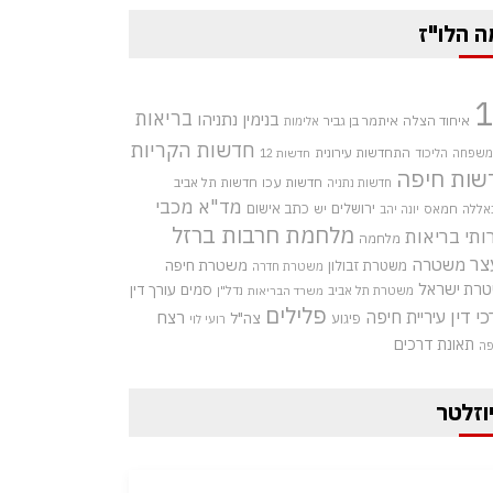
ה הלו"ז
בריאות
בנימין נתניהו
איחוד הצלה
איתמר בן גביר
אלימות
חדשות הקריות
התחדשות עירונית
 משפחה
הליכוד
חדשות 12
שות חיפה
חדשות עכו
חדשות תל אביב
חדשות נתניה
מד"א
מכבי
ירושלים
כתב אישום
אללה
חמאס
יש
יונה יהב
מלחמת חרבות ברזל
ותי בריאות
מלחמה
צר
משטרה
משטרת חיפה
משטרת זבולון
משטרת חדרה
רת ישראל
סמים
עורך דין
משטרת תל אביב
נדל"ן
משרד הבריאות
פלילים
כי דין
עיריית חיפה
רצח
צה"ל
פיגוע
רועי לוי
תאונת דרכים
פה
וזלטר