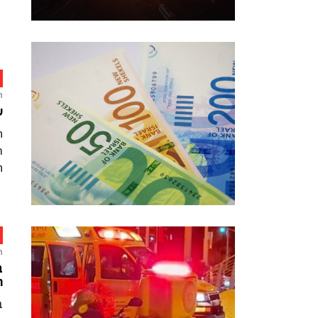
ח
ש
ה
ה
ח
ב
ה
ב