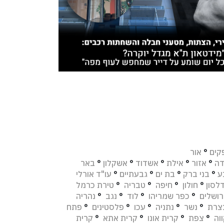
קים
°
אור
דה
°
אזור
°
אילת
°
אשדוד
°
אשקלון
°
באר
ע
°
בני ברק
°
בת ים
°
גבעתיים
°
עו"ד אורלי
לסון
°
חולון
°
חיפה
°
טבריה
°
טירת כרמל
רושלים
°
כפר שמריהו
°
לוד
°
נגב
°
נהריה
צרת
°
נשר
°
נתניה
°
עכו
°
פלסטינים
°
פתח
וה
°
צפת
°
קרית אונו
°
קרית אתא
°
קרית