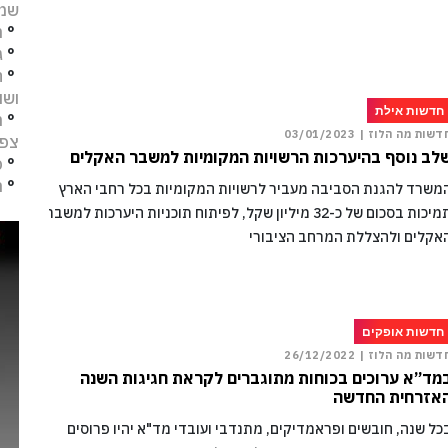
שמו
°
מ
°
ג
°
ח
ושו
חדשות אילת
°
מ
דשות מה הלוז |
03/01/2023
צפו
לב נוסף בהיערכות הרשויות המקומיות למשבר האקלים
°
פ
°
ת
משרד להגנת הסביבה מעביר לרשויות המקומיות בכל רחבי הארץ
תמיכות בסכום של כ-32 מיליון שקל, לפיתוח תוכניות היערכות למשבר
אקלים ולהצללת המרחב הציבורי
חדשות אופקים
דשות מה הלוז |
26/12/2022
מד”א ערוכים בכוחות מתוגברים לקראת חגיגות השנה
אזרחית החדשה
כל שנה, חובשים ופראמדיקים, מתנדבי ועובדי מד"א יהיו פרוסים