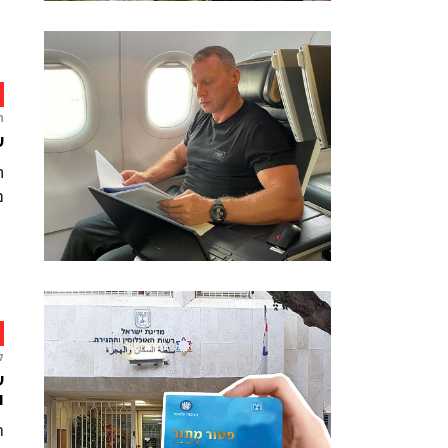
ח
ש
ח
מ
ל
ע
ו
ר