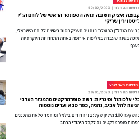
חדשות נתניה
דשות מה הלוז |
12/02/2023
בוצת איציק תשובה תהיה הספונסר הראשי של לוחם הג’יו
’יטסו ירין שריקי
בוצת הנדל"ן הפועלת בנתניה תעניק חסות ראשית ללוחם הישראלי,
זכה בשנה שעברה באליפות אירופה באחת התחרויות היוקרתיות
ענף
חדשות באר שבע
דשות מה הלוז |
28/01/2023
לי אלכוהול וסיגריות: רשת סופרמרקטים מהמגזר הערבי
גיעה לתל אביב, נתניה, כפר סבא וערים נוספות
בהשקעה 100 מיליון שקל: בני הדודים בילאל ומוחמד סלאח מתכננים
פתוח סופרמרקטים גם לקהל היהודי הרחב