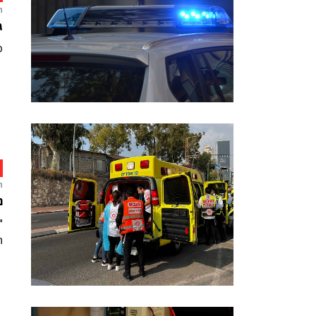
ח
ג
פ
ח
נ
"
ה