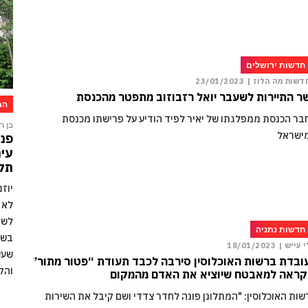
חדשות ירושלים
דשות מה הלוז |
23/01/2023
ר התיירות לשעבר יואל רזבוזוב מתפטר מהכנסת
הת
בר הכנסת ממפלגתו של יאיר לפיד הודיע על פרישתו מכנסת
בן רו
ישראל
פני
עיר
תקו
יוז
לא 
לשמ
חדשות נתניה
בשל
י עייש |
18/01/2023
שעש
ובדת ברשות האוכלוסין סירבה לכבד תעודת “פטור מתור”
והק
קראה למאבטח שיוציא את האדם מהמקום
שות האוכלוסין: "המתלונן פונה לחדר צדדי ושם קיבל את השירות