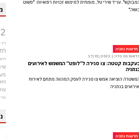
מבוקש". עו״ד שירי טל, מומחית למימוש זכויות רפואיות: "פשוט
מ
ושה"
12
דיני
חד
חדשות נתניה
דשות מה הלוז |
17/01/2023
חיזב
עקבות קטטה: צו סגירה ל”לופט” המשמש לאירועים
שיר
נתניה
מע
משטרה הוציאה אמש צו סגירה לעסק המהווה מתחם לאירוח
משט
אירועים בנתניה
עור
שרי
ני
חדשות נתניה