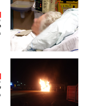
ח
ה
במ
ח
ש
בן 30 נפצע קשה