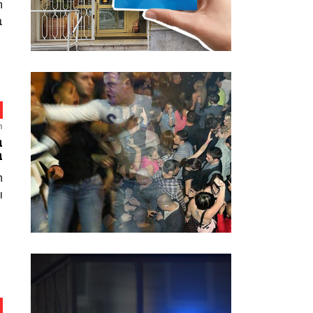
ה
ב
ח
ב
ב
ה
ו