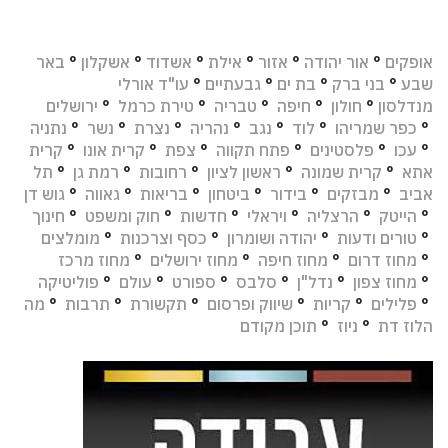
אופקים
°
אור יהודה
°
אזור
°
אילת
°
אשדוד
°
אשקלון
°
באר
שבע
°
בני ברק
°
בת ים
°
גבעתיים
°
עו"ד אורלי
מנדלסון
°
חולון
°
חיפה
°
טבריה
°
טירת כרמל
°
ירושלים
°
כפר שמריהו
°
לוד
°
נגב
°
נהריה
°
נצרת
°
נשר
°
נתניה
°
עכו
°
פלסטינים
°
פתח תקווה
°
צפת
°
קרית אונו
°
קרית
אתא
°
קרית שמונה
°
ראשון לציון
°
רחובות
°
רמת גן
°
תל
אביב
°
מבזקים
°
בידור
°
ביטחון
°
בריאות
°
גאווה
°
גוש דן
°
הייטק
°
הרצליה
°
ויראלי
°
חדשות
°
חוק ומשפט
°
חינוך
°
טורים ודעות
°
יהודה ושומרון
°
כסף וצרכנות
°
מומלצים
°
מחוז דרום
°
מחוז חיפה
°
מחוז ירושלים
°
מחוז מרכז
°
מחוז צפון
°
נדל"ן
°
סלבס
°
ספורט
°
עולם
°
פוליטיקה
°
פלילים
°
קריות
°
שיווק ופרסום
°
תקשורת
°
תרבות
°
מה
הלוז דת
°
ניוז
°
תוכן מקודם