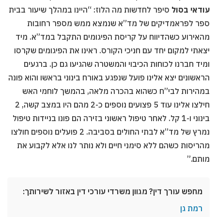
עודאי בסול
סיפר לחדשות מה הלוז: “היינו במהלך שיעור בבית
ספר לפראמדיקים של מד”א שנמצא ממש מספר רחובות
מהאירוע כשהדיווח על קריסת הפיגומים התקבל במד”א. מיד
יצאתי למקום יחד עם חניכי הקורס. ראינו את הפיגומים שקרסו
ומיד חברנו לכוחות הכיבוי והמשטרה שהגיעו גם כן. ברגעים
הראשונים יצא אלינו פועל שנפגע באורח בינוני בראשו והוא פונה
במהירות לבי”ח כשהוא בהכרה מלאה, בהמשך לוחמי האש
חילצו אלינו עוד 5 פצועים נוספים כ-2 מהם היו במצב קשה, 2
בינוני ו-1 קל. לאחר טיפול ראשוני בזירה הם פונו בניידות טיפול
נמרץ של מד”א לבתי החולים בסביבה. 2 פועלים נוספים חולצו
מהריסות כשהם ללא סימני חיים ולא נותר לנו אלא לקבוע את
מותם.”
מחפש עורך דין? מגוון משרדי עורכי דין באזור לשירותך:
רמת גן