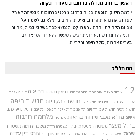
ראשון ברחוב מנדלה ברחובות מעורר תקווה
יוזמת חיזוק ותוספת בנייה ברחוב מרכזי ברחובות מבטיחה לא רק
לשדרג את נראות הרחוב ואיכות החיים בו, אלא גם לשמור על
צביונו הקהילתי והדתי. הפרויקט, הנמצא כבר בשלבי בנייה, מהווה
דוגמה להתחדשות עירונית רגישה שעשויה לעורר השראה גם
בערים אחרות, כולל חיפה והקריות
מה הלו"ז
12
בריאות
בנימין נתניהו
איחוד הצלה
איתמר בן גביר
אלימות
דיני משפחה
חדשות חיפה
חדשות הקריות
התחדשות עירונית
הליכוד
חדשות 12
חדשות עכו
ירושלים
כתב
חדשות תל אביב
חיזבאללה
חמאס
יש
חדשות נתניה
יונה יהב
מלחמת חרבות
מד"א
מכבי שירותי בריאות
אישום
מלחמה
ברזל
מעצר
משטרה
משטרת
משטרת חיפה
משטרת זבולון
משטרת חדרה
עורכי דין
עיריית
ישראל
סמים
עורך דין
משטרת תל אביב
נדל"ן
משרד הבריאות