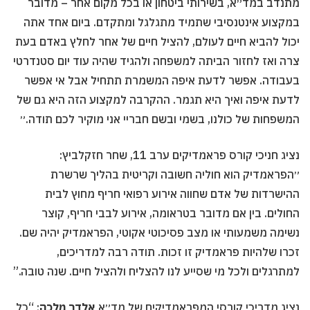
מתנדב במד״א, בשירותי ביטחון או בכל מקום אחר – מדובר
במקצוע אינטנסיבי שתמיד מתגלגל ומתקדם. ביום אחד אתה
יכול להביא חיים לעולם, להציל חיים של אחר לחלץ באדם בעת
צרה ואז לחזור הביתה למשפחה ולהגיד שהיה עוד יום סטנדרטי
בעבודה. אפשר לדעת איפה המשמרת תתחיל אבל אי אפשר
לדעת איפה ואיך היא תגמר. ההקרבה למקצוע הזה היא גם של
המשפחות של כולנו, בשמי ובשם חבריי אני מוקיר לכם תודה.״
נציג חניכי קורס פראמדיקים ערב 11, שחר חזקלביץ:
״הפראמדיק הוא חוליה חשובה וקריטית בהליך שרשרת
ההישרדות של אדם שחווה אירוע רפואי חריף מחוץ לבית
החולים. בין אם מדובר בטראומה, אירוע לבבי חריף, קוצר
נשימה משמעותי או מצב פסיכוטי אקוטי, הפראמדיק יהיה שם.
זכרו שלהיות פראמדיק זו זכות. תודה רבה למדריכים,
למתרגלים ולכל מי שסייע לנו להצליח ולהציל חיים. שנה טובה.”
נציג מדריכי קורסי המפראמדיקים של מד״א
אלדר מלכה
: “כל