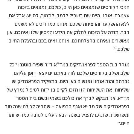
חניכי הקורסים שנמצאים כאן היום, כולכם, נמצאים בזכות
עצמכם. אנחנו היינו שם בשביל ללמד, לתמוך, לסייע. אבל אם
ללא ההשקעה והרצינות שלכם, אנחנו כמדריכים לא משנים
דבר. תודה על הזכות לחלוק את הידע והניסיון שלנו איתכם. אין
מאושרים מאיתנו בהצלחתכם. אנחנו גאים בכם ובהצלת החיים
שלכם.”
מנהל בית הספר לפראמדיקים במד”א
ד”ר שפיר בוטנר
: ״כל
שלב ושלב בקורסים שלכם לווה באתגרים יוצאי דופן עליהם
גברתם והנה אנחנו נפגשים כאן היום. בתפקיד הפראמדיק יש
שליחות, את השליחות הזו תזכו לקיים בניידות לטיפול נמרץ של
מד״א. אני מבקש לברך את כולכם בשמי ובשם בית הספר
לפראמדיקים של מד״א ואגף הרפואה – שתהיה לכולנו שנה טוב
ומשגשגת, שתזכו להציל בשנה הבאה עלינו לטובה כמה שיותר
חיים.״