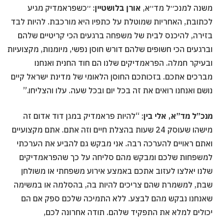
משנה למנכ״ל מד״א,
אורן בלושטיין
: ״כשפראמדיק מגיע
לכתובת, האחריות שמוטלת על כתפיו היא מורכבת. להיות לבד
בזירה, להיכנס לבית של משפחה ברגעים הכי קריטיים שלהם
וברגעים הכי חשופים שלהם דורש חוסן נפשי, מיומנות, מקצועיות
ובעיקר חמלה. הפראמדיקים שלנו הם חוד החנית ואנחנו
מברכים אתכם. בזכותכם החוסן הלאומי של מדינת ישראל קיים
נושם ואנחנו רואים את זה בכל יום ובכל שעה. עלו והצליחו.”
מנכ”ל מד”א, אלי בין
: “להיות פראמדיק במגן דוד אדום זה
מישהו שעוסק 24 שעות בהצלת חיים וזה אתם. אתם מקצועיים
ואתם ראויים להערכה רבה. אני מבקש גם להביע את הערכתי
למשפחות שלכם ומבקש מהם סליחה על כך שהפראמדיקים
שלנו יאלצו לעזוב אתכם באמצע אירוע משפחתי או משולחן
שבת, למשמרת שהם צריכים להיות בה, בהסלמה או במשימה
שאנחנו נבקש מהם לבצע. ללא התמיכה שלכם ספק אם הם
יכולים למלא את התפקיד שלהם. תודה אחרונה לכם,