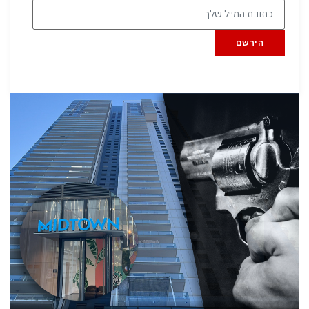
הירשם