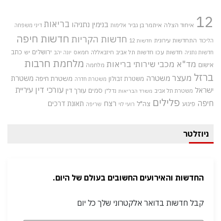
12
בריאות
בנימין נתניהו
איחוד הצלה
איתמר בן גביר
אלימות
דיני משפחה
חדשות חיפה
חדשות הקריות
התחדשות עירונית
הליכוד
חדשות 12
חדשות עכו
ירושלים
כתב
חדשות תל אביב
חיזבאללה
חמאס
יש
חדשות נתניה
יונה יהב
מלחמת חרבות
מד"א
מכבי שירותי בריאות
אישום
מלחמה
ברזל
מעצר
משטרה
משטרת
משטרת חיפה
משטרת זבולון
משטרת חדרה
עורכי דין
עיריית
ישראל
סמים
עורך דין
משטרת תל אביב
נדל"ן
משרד הבריאות
פלילים
חיפה
רצח
תאונת דרכים
צה"ל
פיגוע
רועי לוי
שריפה
ניוזלטר
החדשות והאירועים החשובים בעולם של היום.
קבל חדשות בדואר אלקטרוני שלך כל יום