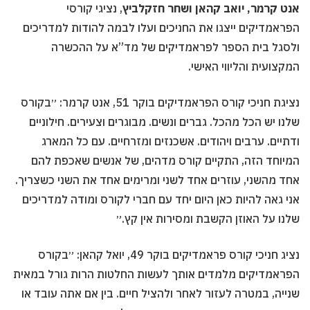
אנט קרמר, יואב קהאן ושחר חזקלביץ
, נציגי קורסי
הפראמדיקים ייצגו את החניכים ועלו לבמה להודות למדריכים
ולסגל בית הספר לפראמדיקים של מד”א על ההכשרה
המקצועית והליווי האישי.
נציגת חניכי קורס הפראמדיקים בוקר 51, אנט קרמר: ״בקורס
שלנו יש הכל מהכל. גברים ונשים. מבוגרים וצעירים. חילוניים
ודתיים. ערבים ויהודים. אשכנזים ומזרחיים. עם כל המארג
המיוחד הזה, התקיים קורס מדהים, של אנשים שאכפת להם
אחד מהשני, עוזרים אחד לשני ומרימים אחד את השני כשצריך.
אני גאה להיות כאן היום יחד עם חברי לקורס ומודה למדריכים
שלנו על האוזן הקשבת ומסירות אין קץ.״
נציג חניכי קורס פראמדיקים בוקר 49, יואל קהאן: ״בקורס
הפראמדיקים מלמדים אותך לעשות החלטות הרות גורל במאית
שנייה, במטרה לעזור לאחר ולהציל חיים. בין אם אתה עובד או