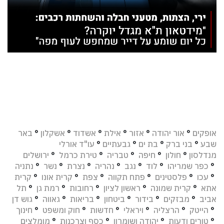
אופקים
°
אור יהודה
°
אזור
°
אילת
°
אשדוד
°
אשקלון
°
באר
שבע
°
בני ברק
°
בת ים
°
גבעתיים
°
עו"ד אורלי
מנדלסון
°
חולון
°
חיפה
°
טבריה
°
טירת כרמל
°
ירושלים
°
כפר שמריהו
°
לוד
°
נגב
°
נהריה
°
נצרת
°
נשר
°
נתניה
°
עכו
°
פלסטינים
°
פתח תקווה
°
צפת
°
קרית אונו
°
קרית
אתא
°
קרית שמונה
°
ראשון לציון
°
רחובות
°
רמת גן
°
תל
אביב
°
מבזקים
°
בידור
°
ביטחון
°
בריאות
°
גאווה
°
גוש דן
°
הייטק
°
הרצליה
°
ויראלי
°
חדשות
°
חוק ומשפט
°
חינוך
°
טורים ודעות
°
יהודה ושומרון
°
כסף וצרכנות
°
מומלצים