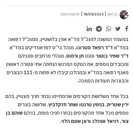
בן רומן
18/09/2023
חדשות רמלה
במעמד המשנה למנכ”ל מד”א אורן בלושטיין, סמנכ”ל רפואה
במד”א
ד”ר רפאל סטרוגו
, מנהל בי”ס לפראמדיקים במד”א
ד”ר שפיר בוטנר
וסגנו
חן ורמוס
, מנהלי מרחבים וסגניהם
ומכובדים נוספים. את הטקס המרגש הנחתה אתי ונטורה דאושין
מאגף רפואה במד”א ובמהלכו קיבלו לא פחות מ-111 הבוגרים
והבוגרות תעודות הסמכה.
בכל אחד משלושת הקורסים שהסתיימו נבחר חניך מצטיין, בהם
ירין שטרית
,
בנימין טרנטו
ו
שחר חזקלביץ
. שלושה בוגרים
נוספים מכל אחד מהקורסים נבחרו חניכי מופת, בניהם
שוהם בן
צור, דניאל אמזלג ורונן שונם הלוי
.