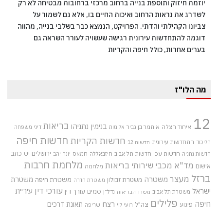
יוזמת חיזוק ותוספת בנייה ברחוב מרכזי ברחובות מבטיחה לא רק
לשדרג את נראות הרחוב ואיכות החיים בו, אלא גם לשמור על
צביונו הקהילתי והדתי. הפרויקט, הנמצא כבר בשלבי בנייה, מהווה
דוגמה להתחדשות עירונית רגישה שעשויה לעורר השראה גם
בערים אחרות, כולל חיפה והקריות
מה הלו"ז
12
בריאות
בנימין נתניהו
איחוד הצלה
איתמר בן גביר
אלימות
דיני משפחה
חדשות חיפה
חדשות הקריות
התחדשות עירונית
הליכוד
חדשות 12
חדשות עכו
ירושלים
כתב
חדשות תל אביב
חיזבאללה
חמאס
יש
חדשות נתניה
יונה יהב
מלחמת חרבות
מד"א
מכבי שירותי בריאות
אישום
מלחמה
ברזל
מעצר
משטרה
משטרת
משטרת חיפה
משטרת זבולון
משטרת חדרה
עורכי דין
עיריית
ישראל
סמים
עורך דין
משטרת תל אביב
נדל"ן
משרד הבריאות
פלילים
חיפה
רצח
תאונת דרכים
צה"ל
פיגוע
רועי לוי
שריפה