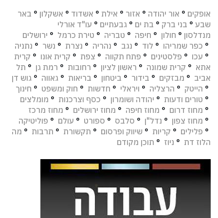
אופקים
°
אור יהודה
°
אזור
°
אילת
°
אשדוד
°
אשקלון
°
באר
שבע
°
בני ברק
°
בת ים
°
גבעתיים
°
עו"ד אורלי
מנדלסון
°
חולון
°
חיפה
°
טבריה
°
טירת כרמל
°
ירושלים
°
כפר שמריהו
°
לוד
°
נגב
°
נהריה
°
נצרת
°
נשר
°
נתניה
°
עכו
°
פלסטינים
°
פתח תקווה
°
צפת
°
קרית אונו
°
קרית
אתא
°
קרית שמונה
°
ראשון לציון
°
רחובות
°
רמת גן
°
תל
אביב
°
מבזקים
°
בידור
°
ביטחון
°
בריאות
°
גאווה
°
גוש דן
°
הייטק
°
הרצליה
°
ויראלי
°
חדשות
°
חוק ומשפט
°
חינוך
°
טורים ודעות
°
יהודה ושומרון
°
כסף וצרכנות
°
מומלצים
°
מחוז דרום
°
מחוז חיפה
°
מחוז ירושלים
°
מחוז מרכז
°
מחוז צפון
°
נדל"ן
°
סלבס
°
ספורט
°
עולם
°
פוליטיקה
°
פלילים
°
קריות
°
שיווק ופרסום
°
תקשורת
°
תרבות
°
מה
הלוז דת
°
ניוז
°
תוכן מקודם