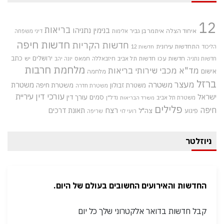
12
בריאות
בנימין נתניהו
איחוד הצלה
איתמר בן גביר
אלימות
דיני משפחה
חדשות חיפה
חדשות הקריות
התחדשות עירונית
הליכוד
חדשות 12
חדשות עכו
ירושלים
כתב
חדשות תל אביב
חיזבאללה
חמאס
יש
חדשות נתניה
יונה יהב
מלחמת חרבות
מד"א
מכבי שירותי בריאות
אישום
מלחמה
ברזל
מעצר
משטרה
משטרת
משטרת חיפה
משטרת זבולון
משטרת חדרה
עורכי דין
עיריית
ישראל
סמים
עורך דין
משטרת תל אביב
נדל"ן
משרד הבריאות
פלילים
חיפה
רצח
תאונת דרכים
צה"ל
פיגוע
רועי לוי
שריפה
ניוזלטר
החדשות והאירועים החשובים בעולם של היום.
קבל חדשות בדואר אלקטרוני שלך כל יום