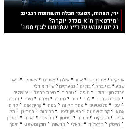
אופקים
°
אור יהודה
°
אזור
°
אילת
°
אשדוד
°
אשקלון
°
באר
שבע
°
בני ברק
°
בת ים
°
גבעתיים
°
עו"ד אורלי
מנדלסון
°
חולון
°
חיפה
°
טבריה
°
טירת כרמל
°
ירושלים
°
כפר שמריהו
°
לוד
°
נגב
°
נהריה
°
נצרת
°
נשר
°
נתניה
°
עכו
°
פלסטינים
°
פתח תקווה
°
צפת
°
קרית אונו
°
קרית
אתא
°
קרית שמונה
°
ראשון לציון
°
רחובות
°
רמת גן
°
תל
אביב
°
מבזקים
°
בידור
°
ביטחון
°
בריאות
°
גאווה
°
גוש דן
°
הייטק
°
הרצליה
°
ויראלי
°
חדשות
°
חוק ומשפט
°
חינוך