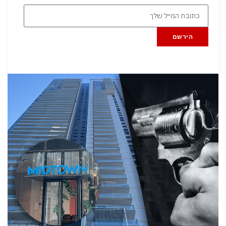
הירשם