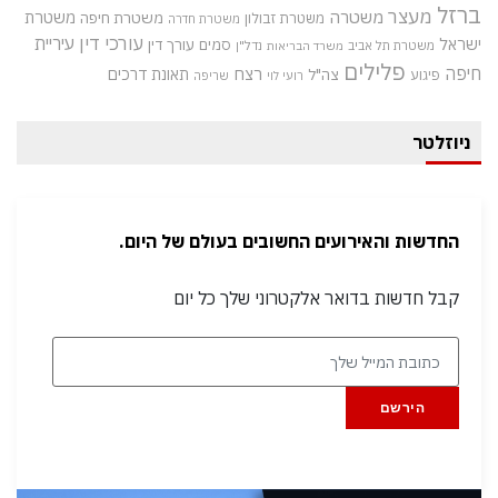
ברזל
מעצר
משטרה
משטרת
משטרת חיפה
משטרת זבולון
משטרת חדרה
עורכי דין
עיריית
ישראל
סמים
עורך דין
משטרת תל אביב
נדל"ן
משרד הבריאות
פלילים
חיפה
רצח
תאונת דרכים
צה"ל
פיגוע
רועי לוי
שריפה
ניוזלטר
החדשות והאירועים החשובים בעולם של היום.
קבל חדשות בדואר אלקטרוני שלך כל יום
הירשם