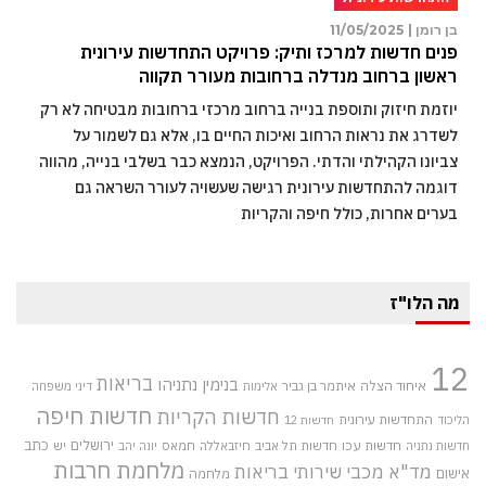
בן רומן |
11/05/2025
פנים חדשות למרכז ותיק: פרויקט התחדשות עירונית
ראשון ברחוב מנדלה ברחובות מעורר תקווה
יוזמת חיזוק ותוספת בנייה ברחוב מרכזי ברחובות מבטיחה לא רק
לשדרג את נראות הרחוב ואיכות החיים בו, אלא גם לשמור על
צביונו הקהילתי והדתי. הפרויקט, הנמצא כבר בשלבי בנייה, מהווה
דוגמה להתחדשות עירונית רגישה שעשויה לעורר השראה גם
בערים אחרות, כולל חיפה והקריות
מה הלו"ז
12
בריאות
בנימין נתניהו
איחוד הצלה
איתמר בן גביר
אלימות
דיני משפחה
חדשות חיפה
חדשות הקריות
התחדשות עירונית
הליכוד
חדשות 12
חדשות עכו
ירושלים
כתב
חדשות תל אביב
חיזבאללה
חמאס
יש
חדשות נתניה
יונה יהב
מלחמת חרבות
מד"א
מכבי שירותי בריאות
אישום
מלחמה