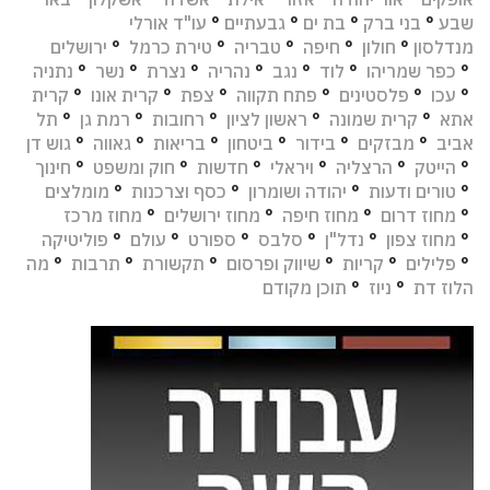
שבע
°
בני ברק
°
בת ים
°
גבעתיים
°
עו"ד אורלי
מנדלסון
°
חולון
°
חיפה
°
טבריה
°
טירת כרמל
°
ירושלים
°
כפר שמריהו
°
לוד
°
נגב
°
נהריה
°
נצרת
°
נשר
°
נתניה
°
עכו
°
פלסטינים
°
פתח תקווה
°
צפת
°
קרית אונו
°
קרית
אתא
°
קרית שמונה
°
ראשון לציון
°
רחובות
°
רמת גן
°
תל
אביב
°
מבזקים
°
בידור
°
ביטחון
°
בריאות
°
גאווה
°
גוש דן
°
הייטק
°
הרצליה
°
ויראלי
°
חדשות
°
חוק ומשפט
°
חינוך
°
טורים ודעות
°
יהודה ושומרון
°
כסף וצרכנות
°
מומלצים
°
מחוז דרום
°
מחוז חיפה
°
מחוז ירושלים
°
מחוז מרכז
°
מחוז צפון
°
נדל"ן
°
סלבס
°
ספורט
°
עולם
°
פוליטיקה
°
פלילים
°
קריות
°
שיווק ופרסום
°
תקשורת
°
תרבות
°
מה
הלוז דת
°
ניוז
°
תוכן מקודם