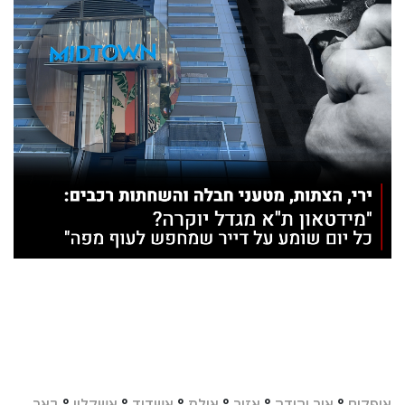
אופקים
°
אור יהודה
°
אזור
°
אילת
°
אשדוד
°
אשקלון
°
באר