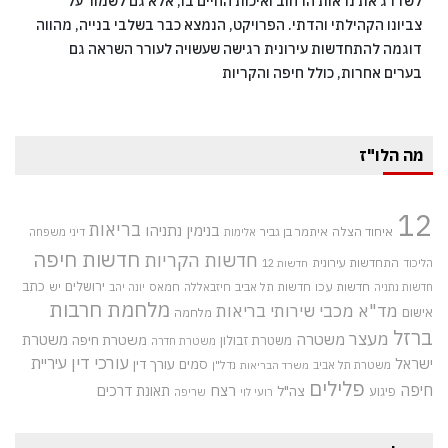
לשדרג את נראות הרחוב ואיכות החיים בו, אלא גם לשמור על
צביונו הקהילתי והדתי. הפרויקט, הנמצא כבר בשלבי בנייה, מהווה
דוגמה להתחדשות עירונית רגישה שעשויה לעורר השראה גם
בערים אחרות, כולל חיפה והקריות
מה הלו"ז
12
בריאות
בנימין נתניהו
איחוד הצלה
איתמר בן גביר
אלימות
דיני משפחה
חדשות חיפה
חדשות הקריות
התחדשות עירונית
הליכוד
חדשות 12
חדשות עכו
ירושלים
כתב
חדשות תל אביב
חיזבאללה
חמאס
יש
חדשות נתניה
יונה יהב
מלחמת חרבות
מד"א
מכבי שירותי בריאות
אישום
מלחמה
ברזל
מעצר
משטרה
משטרת
משטרת חיפה
משטרת זבולון
משטרת חדרה
עורכי דין
עיריית
ישראל
סמים
עורך דין
משטרת תל אביב
נדל"ן
משרד הבריאות
פלילים
חיפה
רצח
תאונת דרכים
צה"ל
פיגוע
רועי לוי
שריפה