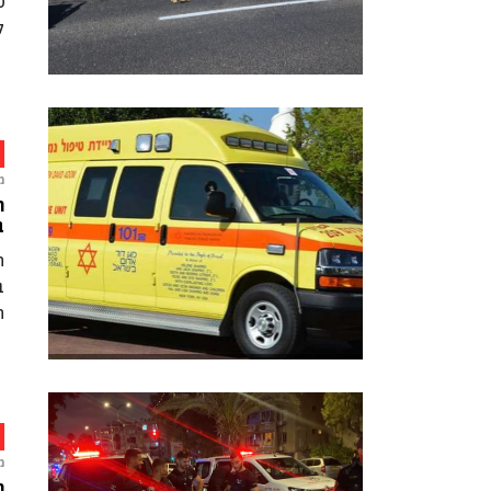
ק
מ
ח
ב
ה
ב
ה
מ
ח