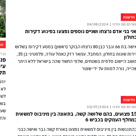
חדשות
ערכת מה הלוז |
04/08/2024
ני בני אדם נרצחו ושניים נוספים נפצעו בפיגוע דקירות
חולון
הת
אישה בת 66 וגבר כבן 80 נרצחו הבוקר (ראשון) במסע דקירות בשלוש
זירות שונות בחולון. המחבל, עמאר רזק כאמל עודה, פלסטיני בן 35,
בן רו
פני
ושב היישוב סלפית בשטחים, שלפי החשד שהה בישראל ללא היתר
עיר
הייה, נורה למוות על ידי שוטר
תקו
יוז
לא 
לשמ
חדשות
בשל
ערכת מה הלוז |
30/07/2024
שעש
15 פצועים, בהם שלושה קשה, בתאונה בין מיניבוס למשאית
והק
מחלף העמקים בכביש 6
התנגשות בין מיניבוס למשאית נפצעו באורח קשה גבר ואישה כבני