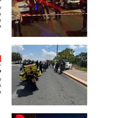
ש
מ
ו
ל
מ
פ
כ
ח
נ