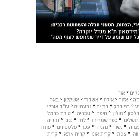
קים
°
אור
דה
°
אזור
°
אילת
°
אשדוד
°
אשקלון
°
באר
ע
°
בני ברק
°
בת ים
°
גבעתיים
°
עו"ד אורלי
לסון
°
חולון
°
חיפה
°
טבריה
°
טירת כרמל
רושלים
°
כפר שמריהו
°
לוד
°
נגב
°
נהריה
צרת
°
נשר
°
נתניה
°
עכו
°
פלסטינים
°
פתח
וה
°
צפת
°
קרית אונו
°
קרית אתא
°
קרית