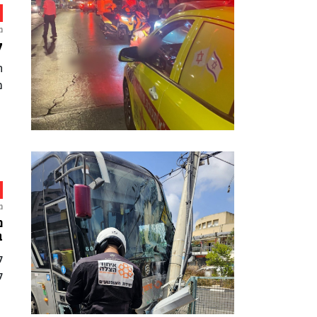
מ
קר
ה
מ
מ
נ
ב
ל
ל