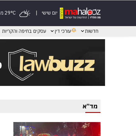
יום שישי
29°C מעונן
חדשות
עורכי דין
עסקים בחיפה והקריות
מד”א