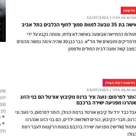
חדשות
ערכת מה הלוז |
13/07/2024
 בת 35 טבעה למוות סמוך לחוף הכלבים בתל אביב
עולות ההחייאה שבוצעה באישה לא צלחו, ומותה נקבע על ידי
פרמדיקים וחובשים של מד"א. גבר כבן 30 שהיה עימה נמשה מהמים
מצב קשה ופונה לבית החולים וולפסון
חדשות רמת הגולן
אופ
ערכת מה הלוז |
10/07/2024
ותר לפרסום: נועה וניר ברנס מקיבוץ אורטל הם בני הזוג
יהו
נהרגו מפגיעה ישירה ברכבם
שב
מנד
בל כבד ירד על קיבוץ אורטל ברמת הגולן. הותר לפרסום, כי נועה וניר
°
י
רנס, חברי הקיבוץ, הורים לשלושה ילדים, הם בני הזוג שנהרגו
°
נ
תמול (שלישי) מפגיעה ישירה ברכבם במטח הרקטות לעבר רמת
תקו
גולן