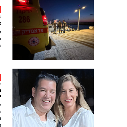
מ
אישה
פ
ב
מ
ה
ש
א
ב
א
ה