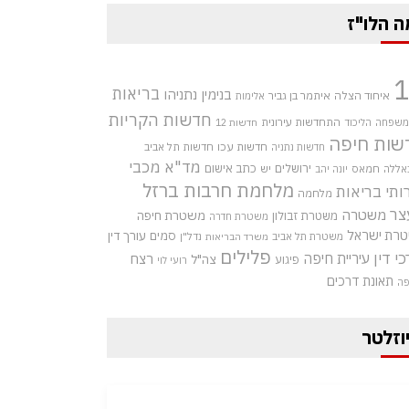
ה הלו"ז
בריאות
בנימין נתניהו
איחוד הצלה
איתמר בן גביר
אלימות
חדשות הקריות
התחדשות עירונית
 משפחה
הליכוד
חדשות 12
שות חיפה
חדשות עכו
חדשות תל אביב
חדשות נתניה
מד"א
מכבי
ירושלים
כתב אישום
אללה
חמאס
יש
יונה יהב
מלחמת חרבות ברזל
ותי בריאות
מלחמה
צר
משטרה
משטרת חיפה
משטרת זבולון
משטרת חדרה
רת ישראל
סמים
עורך דין
משטרת תל אביב
נדל"ן
משרד הבריאות
פלילים
כי דין
עיריית חיפה
רצח
צה"ל
פיגוע
רועי לוי
תאונת דרכים
פה
וזלטר