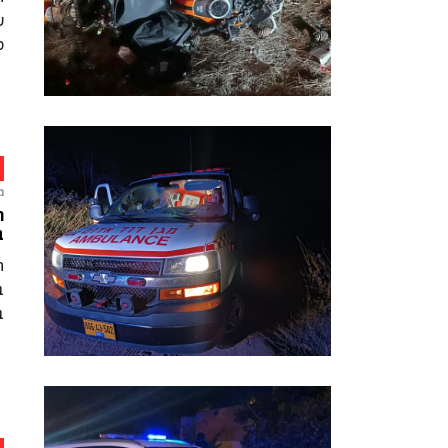
ש
ס
מ
ח
ב
ה
ב
ב