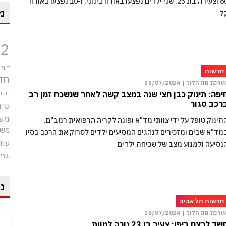
60 וצעירה בת 25. שני ילדים נפצעו באורח בינוני, ו-10 נפצעו באורח
מ
ל
12
דיני
חדשות
חד
ערכת מה הלוז |
25/07/2024
יפה: תינוק כבן חצי שנה במצב קשה לאחר שנשכח זמן רב
חיזב
רכב סגור
שיר
מע
תינוק טופל על ידי צוותי מד"א ופונה לקריה הרפואית רמב"ם.
משט
מד"א שבים ומזכירים לנהגים המסיעים ילדים לסרוק את הרכב בסיום
עור
נסיעה ולמנוע מצב של שכיחת ילדים
שרי
ני
חדשות תל אביב
ערכת מה הלוז |
15/07/2024
שד לרצח ביפו: צעיר בן 23 נורה למוות