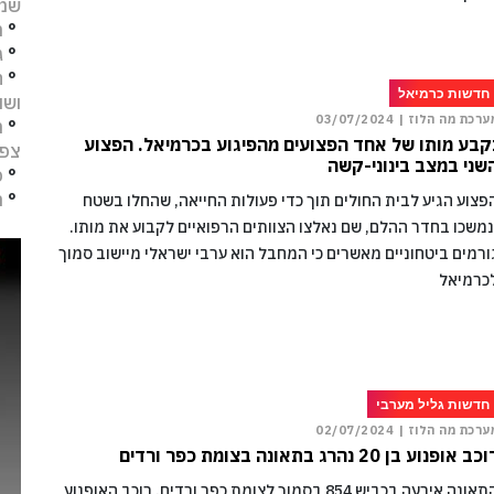
שמו
°
מ
°
ג
°
ח
חדשות כרמיאל
ושו
ערכת מה הלוז |
03/07/2024
°
מ
קבע מותו של אחד הפצועים מהפיגוע בכרמיאל. הפצוע
צפו
שני במצב בינוני-קשה
°
פ
°
ת
פצוע הגיע לבית החולים תוך כדי פעולות החייאה, שהחלו בשטח
נמשכו בחדר ההלם, שם נאלצו הצוותים הרפואיים לקבוע את מותו.
ורמים ביטחוניים מאשרים כי המחבל הוא ערבי ישראלי מיישוב סמוך
כרמיאל
חדשות גליל מערבי
ערכת מה הלוז |
02/07/2024
כב אופנוע בן 20 נהרג בתאונה בצומת כפר ורדים
התאונה אירעה בכביש 854 בסמוך לצומת כפר ורדים. רוכב האופנוע,