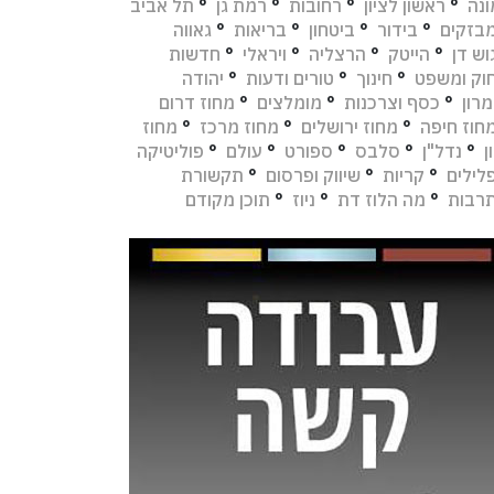
נה
°
ראשון לציון
°
רחובות
°
רמת גן
°
תל אביב
בזקים
°
בידור
°
ביטחון
°
בריאות
°
גאווה
וש דן
°
הייטק
°
הרצליה
°
ויראלי
°
חדשות
וק ומשפט
°
חינוך
°
טורים ודעות
°
יהודה
מרון
°
כסף וצרכנות
°
מומלצים
°
מחוז דרום
חוז חיפה
°
מחוז ירושלים
°
מחוז מרכז
°
מחוז
ן
°
נדל"ן
°
סלבס
°
ספורט
°
עולם
°
פוליטיקה
לילים
°
קריות
°
שיווק ופרסום
°
תקשורת
רבות
°
מה הלוז דת
°
ניוז
°
תוכן מקודם