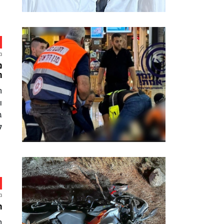
מ
נ
ה
ה
ו
ג
ל
מ
רו