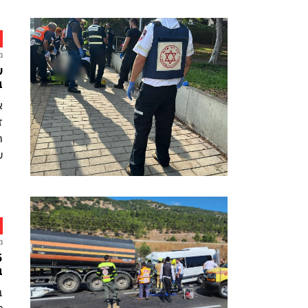
מ
ש
ב
ת
ש
מ
ב
ב