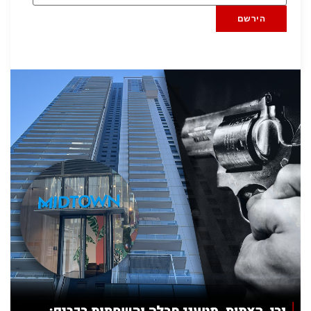
הירשם