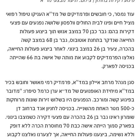
עוד נמסר, כי חובשים ופרמדיקים של מד”א העניקו טיפול רפואי
מציל חיים ופינו לבית החולים וולפסון שלושה נפגעים עם פצעי
דקירות בהם: גבר כבן 70 במצב אנוש תוך ביצוע פעולות
החייאה שנדקר בתחנת אוטובוס, גבר בן 68 במצב קשה
בהכרה, צעיר בן 26 במצב בינוני. לאחר ביצוע פעולות החייאה,
נאלצו הפרמדיקים לקבוע את מותה של אישה בת 66 שהייתה
בכניסה לפארק.
סגן מנהל מרחב איילון במד”א, פרמדיק רמי מאושר וחובש בכיר
במד”א מיחידת האופנועים של מד״א ערן כרמל סיפרו: “מדובר
בפיגוע קשה ומורכב. הנפגעים היו בשלוש זירות שונות מרוחקות
כ-500 מטר האחת מהשנייה. בכניסה לחניון אגד ברחוב דן
שומרון ראינו גבר בן 26 בהכרה עם פצעי דקירה כשמצבו בינוני.
בפארק סמוך הייתה אישה כבת 70 מחוסרת הכרה ללא דופק
וללא נשימה, ביצענו פעולות החייאה, אך לצערנו נאלצנו לקבוע