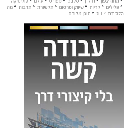
°
מחוז צפון
°
נדל"ן
°
סלבס
°
ספורט
°
עולם
°
פוליטיקה
°
פלילים
°
קריות
°
שיווק ופרסום
°
תקשורת
°
תרבות
°
מה
הלוז דת
°
ניוז
°
תוכן מקודם