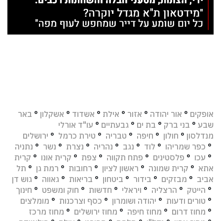
אופקים
°
אור יהודה
°
אזור
°
אילת
°
אשדוד
°
אשקלון
°
באר
שבע
°
בני ברק
°
בת ים
°
גבעתיים
°
עו"ד אורלי
מנדלסון
°
חולון
°
חיפה
°
טבריה
°
טירת כרמל
°
ירושלים
°
כפר שמריהו
°
לוד
°
נגב
°
נהריה
°
נצרת
°
נשר
°
נתניה
°
עכו
°
פלסטינים
°
פתח תקווה
°
צפת
°
קרית אונו
°
קרית
אתא
°
קרית שמונה
°
ראשון לציון
°
רחובות
°
רמת גן
°
תל
אביב
°
מבזקים
°
בידור
°
ביטחון
°
בריאות
°
גאווה
°
גוש דן
°
הייטק
°
הרצליה
°
ויראלי
°
חדשות
°
חוק ומשפט
°
חינוך
°
טורים ודעות
°
יהודה ושומרון
°
כסף וצרכנות
°
מומלצים
°
מחוז דרום
°
מחוז חיפה
°
מחוז ירושלים
°
מחוז מרכז