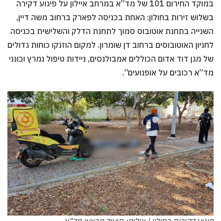
במוקד החירום 101 של מד”א במרחב איילון על פיגוע דקירה
בשלוש זירות בחולון: האחת בכניסה לפארק ברחוב משה דיין,
השנייה בתחנת אוטובוס סמוך לתחנת הדלק והשלישית בכניסה
לחניון האוטובוסים ברחוב דן שומרון. למקום הוזנקו כוחות גדולים
של מגן דוד אדום הכוללים אמבולנסים, ניידות טיפול נמרץ וכונני
מד”א רכובים על אופנועים”.
פיגוע דקירות בחולון | צילום: תיעוד מבצעי מד”א