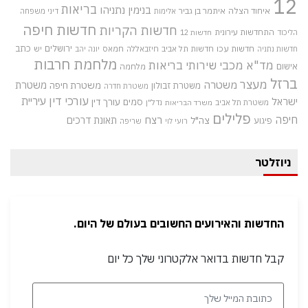
12
בריאות
בנימין נתניהו
איחוד הצלה
איתמר בן גביר
אלימות
דיני משפחה
חדשות חיפה
חדשות הקריות
התחדשות עירונית
הליכוד
חדשות 12
חדשות עכו
ירושלים
כתב
חדשות תל אביב
חיזבאללה
חמאס
יש
חדשות נתניה
יונה יהב
מלחמת חרבות
מד"א
מכבי שירותי בריאות
אישום
מלחמה
ברזל
מעצר
משטרה
משטרת
משטרת חיפה
משטרת זבולון
משטרת חדרה
עורכי דין
עיריית
ישראל
סמים
עורך דין
משטרת תל אביב
נדל"ן
משרד הבריאות
פלילים
חיפה
רצח
תאונת דרכים
צה"ל
פיגוע
רועי לוי
שריפה
ניוזלטר
החדשות והאירועים החשובים בעולם של היום.
קבל חדשות בדואר אלקטרוני שלך כל יום