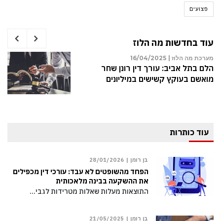
פצועים
עוד בחדשות מה הלוז
 מה הלוז |
11/05/2025
מערכת מ
 חדשות למרכז ותיק: פרויקט
הלם בת
שות עירונית ראשון ברחוב מנדלה
מואשם 
בות מעורר תקווה
עוד כותרות
בן רומן |
28/01/2026
הפחד מהשופטים לא עבד: עורכי דין מכפילים
את ההשקעה בבינה מלאכותית
התוצאות מעלות שאלות מטרידות לגבי…
בן רומן |
21/05/2025