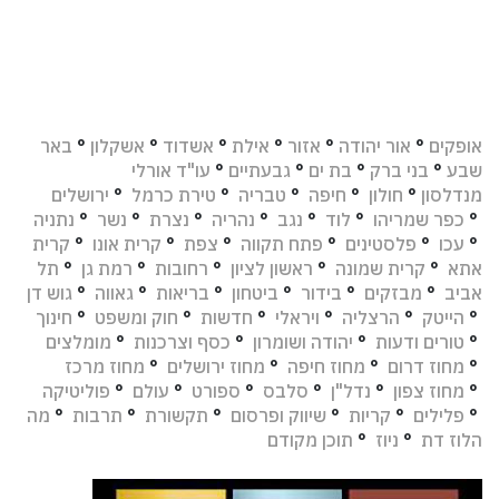
אופקים
°
אור יהודה
°
אזור
°
אילת
°
אשדוד
°
אשקלון
°
באר
שבע
°
בני ברק
°
בת ים
°
גבעתיים
°
עו"ד אורלי
מנדלסון
°
חולון
°
חיפה
°
טבריה
°
טירת כרמל
°
ירושלים
°
כפר שמריהו
°
לוד
°
נגב
°
נהריה
°
נצרת
°
נשר
°
נתניה
°
עכו
°
פלסטינים
°
פתח תקווה
°
צפת
°
קרית אונו
°
קרית
אתא
°
קרית שמונה
°
ראשון לציון
°
רחובות
°
רמת גן
°
תל
אביב
°
מבזקים
°
בידור
°
ביטחון
°
בריאות
°
גאווה
°
גוש דן
°
הייטק
°
הרצליה
°
ויראלי
°
חדשות
°
חוק ומשפט
°
חינוך
°
טורים ודעות
°
יהודה ושומרון
°
כסף וצרכנות
°
מומלצים
°
מחוז דרום
°
מחוז חיפה
°
מחוז ירושלים
°
מחוז מרכז
°
מחוז צפון
°
נדל"ן
°
סלבס
°
ספורט
°
עולם
°
פוליטיקה
°
פלילים
°
קריות
°
שיווק ופרסום
°
תקשורת
°
תרבות
°
מה
הלוז דת
°
ניוז
°
תוכן מקודם