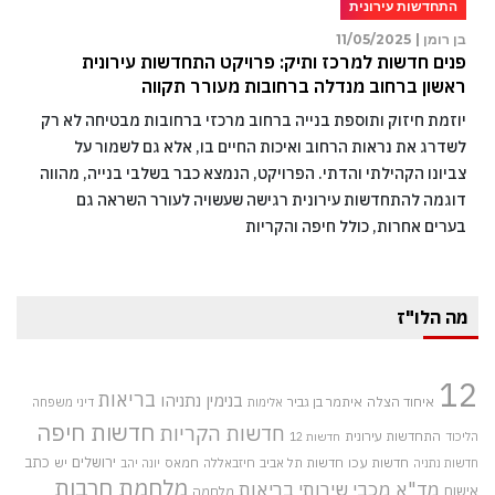
התחדשות עירונית
בן רומן |
11/05/2025
פנים חדשות למרכז ותיק: פרויקט התחדשות עירונית
ראשון ברחוב מנדלה ברחובות מעורר תקווה
יוזמת חיזוק ותוספת בנייה ברחוב מרכזי ברחובות מבטיחה לא רק
לשדרג את נראות הרחוב ואיכות החיים בו, אלא גם לשמור על
צביונו הקהילתי והדתי. הפרויקט, הנמצא כבר בשלבי בנייה, מהווה
דוגמה להתחדשות עירונית רגישה שעשויה לעורר השראה גם
בערים אחרות, כולל חיפה והקריות
מה הלו"ז
12
בריאות
בנימין נתניהו
איחוד הצלה
איתמר בן גביר
אלימות
דיני משפחה
חדשות חיפה
חדשות הקריות
התחדשות עירונית
הליכוד
חדשות 12
חדשות עכו
ירושלים
כתב
חדשות תל אביב
חיזבאללה
חמאס
יש
חדשות נתניה
יונה יהב
מלחמת חרבות
מד"א
מכבי שירותי בריאות
אישום
מלחמה