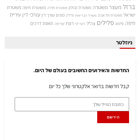
ברזל
מעצר
משטרה
משטרת
משטרת חיפה
משטרת זבולון
משטרת חדרה
עורכי דין
עיריית
ישראל
סמים
עורך דין
משטרת תל אביב
נדל"ן
משרד הבריאות
פלילים
חיפה
רצח
תאונת דרכים
צה"ל
פיגוע
רועי לוי
שריפה
ניוזלטר
החדשות והאירועים החשובים בעולם של היום.
קבל חדשות בדואר אלקטרוני שלך כל יום
הירשם