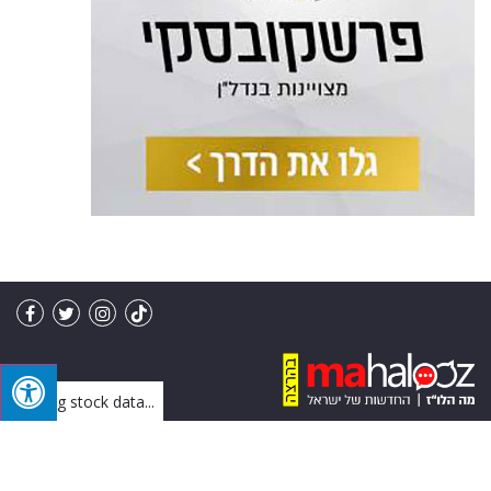
Loading stock data...
מו"ל: מה הלו"ז בע"מ | פיתוח: IVY
בניית אתרים