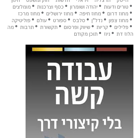
°
הייטק
°
הרצליה
°
ויראלי
°
חדשות
°
חוק ומשפט
°
חינוך
°
טורים ודעות
°
יהודה ושומרון
°
כסף וצרכנות
°
מומלצים
°
מחוז דרום
°
מחוז חיפה
°
מחוז ירושלים
°
מחוז מרכז
°
מחוז צפון
°
נדל"ן
°
סלבס
°
ספורט
°
עולם
°
פוליטיקה
°
פלילים
°
קריות
°
שיווק ופרסום
°
תקשורת
°
תרבות
°
מה
הלוז דת
°
ניוז
°
תוכן מקודם