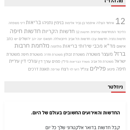
מה הלו"ז
12
בריאות
בנימין נתניהו
איחוד הצלה
איתמר בן גביר
אלימות
דיני משפחה
חדשות חיפה
חדשות הקריות
התחדשות עירונית
הליכוד
חדשות 12
חדשות עכו
ירושלים
כתב
חדשות תל אביב
חיזבאללה
חמאס
יש
חדשות נתניה
יונה יהב
מלחמת חרבות
מד"א
מכבי שירותי בריאות
אישום
מלחמה
ברזל
מעצר
משטרה
משטרת
משטרת חיפה
משטרת זבולון
משטרת חדרה
עורכי דין
עיריית
ישראל
סמים
עורך דין
משטרת תל אביב
נדל"ן
משרד הבריאות
פלילים
חיפה
רצח
תאונת דרכים
צה"ל
פיגוע
רועי לוי
שריפה
ניוזלטר
החדשות והאירועים החשובים בעולם של היום.
קבל חדשות בדואר אלקטרוני שלך כל יום