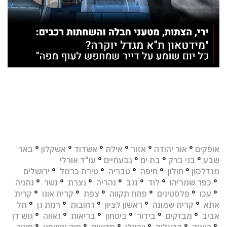
אופקים
°
אור יהודה
°
אזור
°
אילת
°
אשדוד
°
אשקלון
°
באר
שבע
°
בני ברק
°
בת ים
°
גבעתיים
°
עו"ד אורלי
מנדלסון
°
חולון
°
חיפה
°
טבריה
°
טירת כרמל
°
ירושלים
°
כפר שמריהו
°
לוד
°
נגב
°
נהריה
°
נצרת
°
נשר
°
נתניה
°
עכו
°
פלסטינים
°
פתח תקווה
°
צפת
°
קרית אונו
°
קרית
אתא
°
קרית שמונה
°
ראשון לציון
°
רחובות
°
רמת גן
°
תל
אביב
°
מבזקים
°
בידור
°
ביטחון
°
בריאות
°
גאווה
°
גוש דן