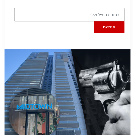
הירשם