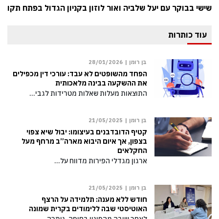
שישי בבוקר עם יעל שלביה ואור לוזון בקניון הגדול בפתח תקווה
עוד כותרות
בן רומן |
28/01/2026
הפחד מהשופטים לא עבד: עורכי דין מכפילים
את ההשקעה בבינה מלאכותית
התוצאות מעלות שאלות מטרידות לגבי…
בן רומן |
21/05/2025
קטיף הדובדבנים בעיצומו: יבול שיא צפוי
בצפון, אך איום היבוא מארה”ב מרחף מעל
החקלאים
ארגון מגדלי הפירות מדווח על…
בן רומן |
21/05/2025
חודש ללא מענה: תלמידה על הרצף
האוטיסטי שבה ללימודים בקרית שמונה
לאחר שובה מהפינוי בחיפה, נותרה…