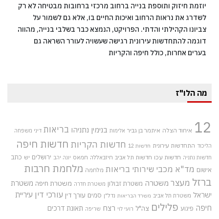
יוזמת חיזוק ותוספת בנייה ברחוב מרכזי ברחובות מבטיחה לא רק
לשדרג את נראות הרחוב ואיכות החיים בו, אלא גם לשמור על
צביונו הקהילתי והדתי. הפרויקט, הנמצא כבר בשלבי בנייה, מהווה
דוגמה להתחדשות עירונית רגישה שעשויה לעורר השראה גם
בערים אחרות, כולל חיפה והקריות
מה הלו"ז
12
בריאות
בנימין נתניהו
איחוד הצלה
איתמר בן גביר
אלימות
דיני משפחה
חדשות חיפה
חדשות הקריות
התחדשות עירונית
הליכוד
חדשות 12
חדשות עכו
ירושלים
כתב
חדשות תל אביב
חיזבאללה
חמאס
יש
חדשות נתניה
יונה יהב
מלחמת חרבות
מד"א
מכבי שירותי בריאות
אישום
מלחמה
ברזל
מעצר
משטרה
משטרת
משטרת חיפה
משטרת זבולון
משטרת חדרה
עורכי דין
עיריית
ישראל
סמים
עורך דין
משטרת תל אביב
נדל"ן
משרד הבריאות
פלילים
חיפה
רצח
תאונת דרכים
צה"ל
פיגוע
רועי לוי
שריפה