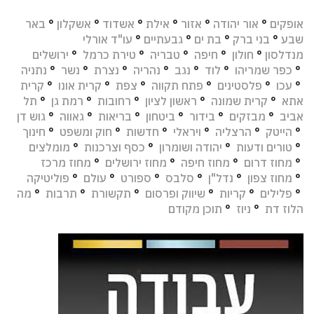
אופקים
°
אור יהודה
°
אזור
°
אילת
°
אשדוד
°
אשקלון
°
באר
שבע
°
בני ברק
°
בת ים
°
גבעתיים
°
עו"ד אורלי
מנדלסון
°
חולון
°
חיפה
°
טבריה
°
טירת כרמל
°
ירושלים
°
כפר שמריהו
°
לוד
°
נגב
°
נהריה
°
נצרת
°
נשר
°
נתניה
°
עכו
°
פלסטינים
°
פתח תקווה
°
צפת
°
קרית אונו
°
קרית
אתא
°
קרית שמונה
°
ראשון לציון
°
רחובות
°
רמת גן
°
תל
אביב
°
מבזקים
°
בידור
°
ביטחון
°
בריאות
°
גאווה
°
גוש דן
°
הייטק
°
הרצליה
°
ויראלי
°
חדשות
°
חוק ומשפט
°
חינוך
°
טורים ודעות
°
יהודה ושומרון
°
כסף וצרכנות
°
מומלצים
°
מחוז דרום
°
מחוז חיפה
°
מחוז ירושלים
°
מחוז מרכז
°
מחוז צפון
°
נדל"ן
°
סלבס
°
ספורט
°
עולם
°
פוליטיקה
°
פלילים
°
קריות
°
שיווק ופרסום
°
תקשורת
°
תרבות
°
מה
הלוז דת
°
ניוז
°
תוכן מקודם