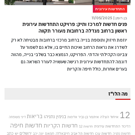
התחדשות עירונית
בן רומן |
11/05/2025
פנים חדשות למרכז ותיק: פרויקט התחדשות עירונית
ראשון ברחוב מנדלה ברחובות מעורר תקווה
יוזמת חיזוק ותוספת בנייה ברחוב מרכזי ברחובות מבטיחה לא רק
לשדרג את נראות הרחוב ואיכות החיים בו, אלא גם לשמור על
צביונו הקהילתי והדתי. הפרויקט, הנמצא כבר בשלבי בנייה, מהווה
דוגמה להתחדשות עירונית רגישה שעשויה לעורר השראה גם
בערים אחרות, כולל חיפה והקריות
מה הלו"ז
12
בריאות
בנימין נתניהו
איחוד הצלה
איתמר בן גביר
אלימות
דיני משפחה
חדשות חיפה
חדשות הקריות
התחדשות עירונית
הליכוד
חדשות 12
חדשות עכו
ירושלים
כתב
חדשות תל אביב
חיזבאללה
חמאס
יש
חדשות נתניה
יונה יהב