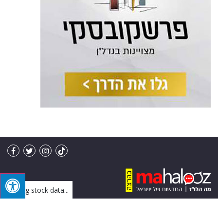
Loading stock data...
מו"ל: מה הלו"ז בע"מ | פיתוח: IVY
בניית אתרים