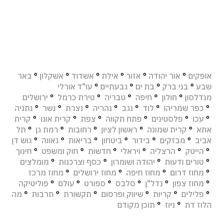
אופקים
°
אור יהודה
°
אזור
°
אילת
°
אשדוד
°
אשקלון
°
באר
שבע
°
בני ברק
°
בת ים
°
גבעתיים
°
עו"ד אורלי
מנדלסון
°
חולון
°
חיפה
°
טבריה
°
טירת כרמל
°
ירושלים
°
כפר שמריהו
°
לוד
°
נגב
°
נהריה
°
נצרת
°
נשר
°
נתניה
°
עכו
°
פלסטינים
°
פתח תקווה
°
צפת
°
קרית אונו
°
קרית
אתא
°
קרית שמונה
°
ראשון לציון
°
רחובות
°
רמת גן
°
תל
אביב
°
מבזקים
°
בידור
°
ביטחון
°
בריאות
°
גאווה
°
גוש דן
°
הייטק
°
הרצליה
°
ויראלי
°
חדשות
°
חוק ומשפט
°
חינוך
°
טורים ודעות
°
יהודה ושומרון
°
כסף וצרכנות
°
מומלצים
°
מחוז דרום
°
מחוז חיפה
°
מחוז ירושלים
°
מחוז מרכז
°
מחוז צפון
°
נדל"ן
°
סלבס
°
ספורט
°
עולם
°
פוליטיקה
°
פלילים
°
קריות
°
שיווק ופרסום
°
תקשורת
°
תרבות
°
מה
הלוז דת
°
ניוז
°
תוכן מקודם