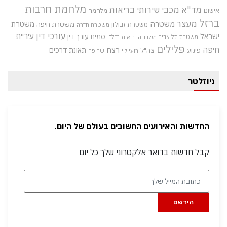
מלחמת חרבות
מד"א
מכבי שירותי בריאות
אישום
מלחמה
ברזל
מעצר
משטרה
משטרת
משטרת חיפה
משטרת זבולון
משטרת חדרה
עורכי דין
עיריית
ישראל
סמים
עורך דין
משטרת תל אביב
נדל"ן
משרד הבריאות
פלילים
חיפה
רצח
תאונת דרכים
צה"ל
פיגוע
רועי לוי
שריפה
ניוזלטר
החדשות והאירועים החשובים בעולם של היום.
קבל חדשות בדואר אלקטרוני שלך כל יום
הירשם