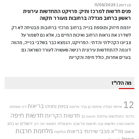
בן רומן |
11/05/2025
פנים חדשות למרכז ותיק: פרויקט התחדשות עירונית
ראשון ברחוב מנדלה ברחובות מעורר תקווה
יוזמת חיזוק ותוספת בנייה ברחוב מרכזי ברחובות מבטיחה לא רק
לשדרג את נראות הרחוב ואיכות החיים בו, אלא גם לשמור על
צביונו הקהילתי והדתי. הפרויקט, הנמצא כבר בשלבי בנייה, מהווה
דוגמה להתחדשות עירונית רגישה שעשויה לעורר השראה גם
בערים אחרות, כולל חיפה והקריות
מה הלו"ז
12
בריאות
בנימין נתניהו
איחוד הצלה
איתמר בן גביר
אלימות
דיני משפחה
חדשות חיפה
חדשות הקריות
התחדשות עירונית
הליכוד
חדשות 12
חדשות עכו
ירושלים
כתב
חדשות תל אביב
חיזבאללה
חמאס
יש
חדשות נתניה
יונה יהב
מלחמת חרבות
מד"א
מכבי שירותי בריאות
אישום
מלחמה