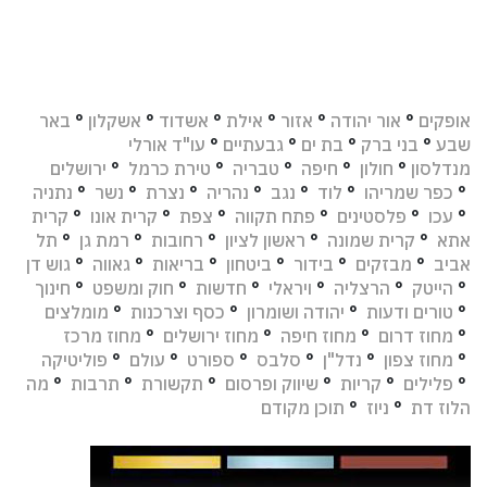
אופקים
°
אור יהודה
°
אזור
°
אילת
°
אשדוד
°
אשקלון
°
באר
שבע
°
בני ברק
°
בת ים
°
גבעתיים
°
עו"ד אורלי
מנדלסון
°
חולון
°
חיפה
°
טבריה
°
טירת כרמל
°
ירושלים
°
כפר שמריהו
°
לוד
°
נגב
°
נהריה
°
נצרת
°
נשר
°
נתניה
°
עכו
°
פלסטינים
°
פתח תקווה
°
צפת
°
קרית אונו
°
קרית
אתא
°
קרית שמונה
°
ראשון לציון
°
רחובות
°
רמת גן
°
תל
אביב
°
מבזקים
°
בידור
°
ביטחון
°
בריאות
°
גאווה
°
גוש דן
°
הייטק
°
הרצליה
°
ויראלי
°
חדשות
°
חוק ומשפט
°
חינוך
°
טורים ודעות
°
יהודה ושומרון
°
כסף וצרכנות
°
מומלצים
°
מחוז דרום
°
מחוז חיפה
°
מחוז ירושלים
°
מחוז מרכז
°
מחוז צפון
°
נדל"ן
°
סלבס
°
ספורט
°
עולם
°
פוליטיקה
°
פלילים
°
קריות
°
שיווק ופרסום
°
תקשורת
°
תרבות
°
מה
הלוז דת
°
ניוז
°
תוכן מקודם