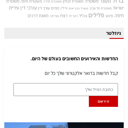
ברזל
מעצר
משטרה
משטרת
משטרת חיפה
משטרת זבולון
משטרת חדרה
עורכי דין
עיריית
ישראל
סמים
עורך דין
משטרת תל אביב
נדל"ן
משרד הבריאות
פלילים
חיפה
רצח
תאונת דרכים
צה"ל
פיגוע
רועי לוי
שריפה
ניוזלטר
החדשות והאירועים החשובים בעולם של היום.
קבל חדשות בדואר אלקטרוני שלך כל יום
הירשם