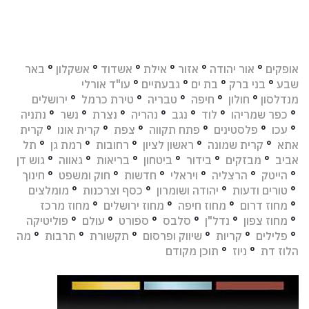
אופקים
°
אור יהודה
°
אזור
°
אילת
°
אשדוד
°
אשקלון
°
באר
שבע
°
בני ברק
°
בת ים
°
גבעתיים
°
עו"ד אורלי
מנדלסון
°
חולון
°
חיפה
°
טבריה
°
טירת כרמל
°
ירושלים
°
כפר שמריהו
°
לוד
°
נגב
°
נהריה
°
נצרת
°
נשר
°
נתניה
°
עכו
°
פלסטינים
°
פתח תקווה
°
צפת
°
קרית אונו
°
קרית
אתא
°
קרית שמונה
°
ראשון לציון
°
רחובות
°
רמת גן
°
תל
אביב
°
מבזקים
°
בידור
°
ביטחון
°
בריאות
°
גאווה
°
גוש דן
°
הייטק
°
הרצליה
°
ויראלי
°
חדשות
°
חוק ומשפט
°
חינוך
°
טורים ודעות
°
יהודה ושומרון
°
כסף וצרכנות
°
מומלצים
°
מחוז דרום
°
מחוז חיפה
°
מחוז ירושלים
°
מחוז מרכז
°
מחוז צפון
°
נדל"ן
°
סלבס
°
ספורט
°
עולם
°
פוליטיקה
°
פלילים
°
קריות
°
שיווק ופרסום
°
תקשורת
°
תרבות
°
מה
הלוז דת
°
ניוז
°
תוכן מקודם