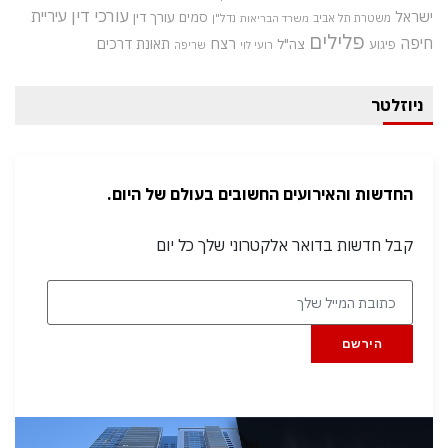
עורכי דין
עיריית
ישראל
סמים
עורך דין
משטרת תל אביב
נדל"ן
משרד הבריאות
פלילים
חיפה
רצח
תאונת דרכים
צה"ל
פיגוע
רועי לוי
שריפה
ניוזלטר
החדשות והאירועים החשובים בעולם של היום.
קבל חדשות בדואר אלקטרוני שלך כל יום
הירשם