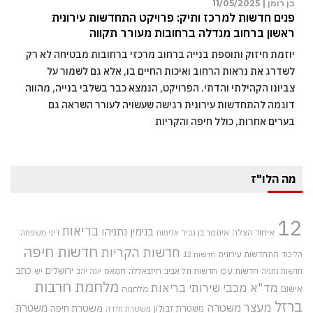
בן רומן |
11/05/2025
פנים חדשות למרכז ותיק: פרויקט התחדשות עירונית
ראשון ברחוב מנדלה ברחובות מעורר תקווה
יוזמת חיזוק ותוספת בנייה ברחוב מרכזי ברחובות מבטיחה לא רק
לשדרג את נראות הרחוב ואיכות החיים בו, אלא גם לשמור על
צביונו הקהילתי והדתי. הפרויקט, הנמצא כבר בשלבי בנייה, מהווה
דוגמה להתחדשות עירונית רגישה שעשויה לעורר השראה גם
בערים אחרות, כולל חיפה והקריות
מה הלו"ז
12
בריאות
בנימין נתניהו
איחוד הצלה
איתמר בן גביר
אלימות
דיני משפחה
חדשות חיפה
חדשות הקריות
התחדשות עירונית
הליכוד
חדשות 12
חדשות עכו
ירושלים
כתב
חדשות תל אביב
חיזבאללה
חמאס
יש
חדשות נתניה
יונה יהב
מלחמת חרבות
מד"א
מכבי שירותי בריאות
אישום
מלחמה
ברזל
מעצר
משטרה
משטרת
משטרת חיפה
משטרת זבולון
משטרת חדרה