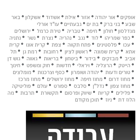
אופקים
°
אור יהודה
°
אזור
°
אילת
°
אשדוד
°
אשקלון
°
באר
שבע
°
בני ברק
°
בת ים
°
גבעתיים
°
עו"ד אורלי
מנדלסון
°
חולון
°
חיפה
°
טבריה
°
טירת כרמל
°
ירושלים
°
כפר שמריהו
°
לוד
°
נגב
°
נהריה
°
נצרת
°
נשר
°
נתניה
°
עכו
°
פלסטינים
°
פתח תקווה
°
צפת
°
קרית אונו
°
קרית
אתא
°
קרית שמונה
°
ראשון לציון
°
רחובות
°
רמת גן
°
תל
אביב
°
מבזקים
°
בידור
°
ביטחון
°
בריאות
°
גאווה
°
גוש דן
°
הייטק
°
הרצליה
°
ויראלי
°
חדשות
°
חוק ומשפט
°
חינוך
°
טורים ודעות
°
יהודה ושומרון
°
כסף וצרכנות
°
מומלצים
°
מחוז דרום
°
מחוז חיפה
°
מחוז ירושלים
°
מחוז מרכז
°
מחוז צפון
°
נדל"ן
°
סלבס
°
ספורט
°
עולם
°
פוליטיקה
°
פלילים
°
קריות
°
שיווק ופרסום
°
תקשורת
°
תרבות
°
מה
הלוז דת
°
ניוז
°
תוכן מקודם