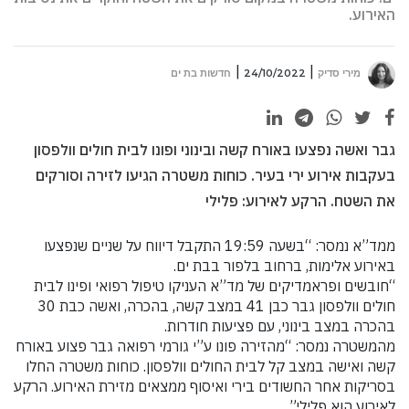
האירוע.
מירי סדיק
24/10/2022
חדשות בת ים
גבר ואשה נפצעו באורח קשה ובינוני ופונו לבית חולים וולפסון
בעקבות אירוע ירי בעיר. כוחות משטרה הגיעו לזירה וסורקים
את השטח. הרקע לאירוע: פלילי
ממד”א נמסר: “בשעה 19:59 התקבל דיווח על שניים שנפצעו
באירוע אלימות, ברחוב בלפור בבת ים.
“חובשים ופראמדיקים של מד”א העניקו טיפול רפואי ופינו לבית
חולים וולפסון גבר כבן 41 במצב קשה, בהכרה, ואשה כבת 30
בהכרה במצב בינוני, עם פציעות חודרות.
מהמשטרה נמסר: “מהזירה פונו ע”י גורמי רפואה גבר פצוע באורח
קשה ואישה במצב קל לבית החולים וולפסון. כוחות משטרה החלו
בסריקות אחר החשודים בירי ואיסוף ממצאים מזירת האירוע. הרקע
לאירוע הוא פלילי”.