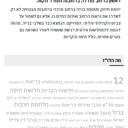
ראשון ברחוב מנדלה ברחובות מעורר תקווה
יוזמת חיזוק ותוספת בנייה ברחוב מרכזי ברחובות מבטיחה לא רק
לשדרג את נראות הרחוב ואיכות החיים בו, אלא גם לשמור על
צביונו הקהילתי והדתי. הפרויקט, הנמצא כבר בשלבי בנייה, מהווה
דוגמה להתחדשות עירונית רגישה שעשויה לעורר השראה גם
בערים אחרות, כולל חיפה והקריות
מה הלו"ז
12
בריאות
בנימין נתניהו
איחוד הצלה
איתמר בן גביר
אלימות
דיני משפחה
חדשות חיפה
חדשות הקריות
התחדשות עירונית
הליכוד
חדשות 12
חדשות עכו
ירושלים
כתב
חדשות תל אביב
חיזבאללה
חמאס
יש
חדשות נתניה
יונה יהב
מלחמת חרבות
מד"א
מכבי שירותי בריאות
אישום
מלחמה
ברזל
מעצר
משטרה
משטרת
משטרת חיפה
משטרת זבולון
משטרת חדרה
עורכי דין
עיריית
ישראל
סמים
עורך דין
משטרת תל אביב
נדל"ן
משרד הבריאות
פלילים
חיפה
רצח
תאונת דרכים
צה"ל
פיגוע