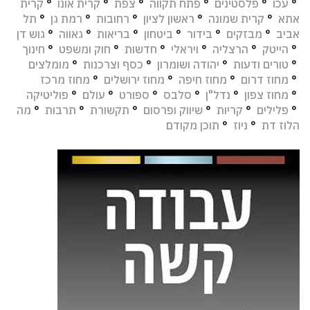
°
עכו
°
פלסטינים
°
פתח תקווה
°
צפת
°
קרית אונו
°
קרית
אתא
°
קרית שמונה
°
ראשון לציון
°
רחובות
°
רמת גן
°
תל
אביב
°
מבזקים
°
בידור
°
ביטחון
°
בריאות
°
גאווה
°
גוש דן
°
הייטק
°
הרצליה
°
ויראלי
°
חדשות
°
חוק ומשפט
°
חינוך
°
טורים ודעות
°
יהודה ושומרון
°
כסף וצרכנות
°
מומלצים
°
מחוז דרום
°
מחוז חיפה
°
מחוז ירושלים
°
מחוז מרכז
°
מחוז צפון
°
נדל"ן
°
סלבס
°
ספורט
°
עולם
°
פוליטיקה
°
פלילים
°
קריות
°
שיווק ופרסום
°
תקשורת
°
תרבות
°
מה
הלוז דת
°
ניוז
°
תוכן מקודם