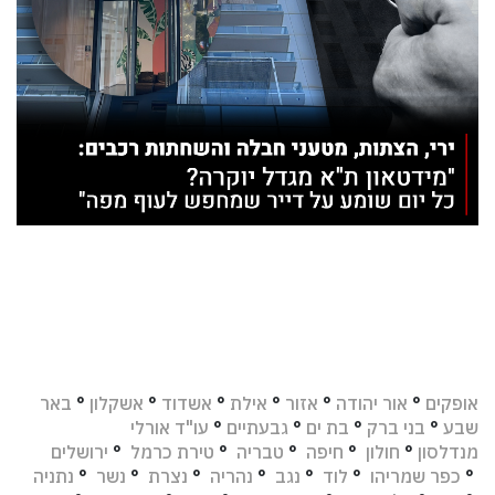
אופקים
°
אור יהודה
°
אזור
°
אילת
°
אשדוד
°
אשקלון
°
באר
שבע
°
בני ברק
°
בת ים
°
גבעתיים
°
עו"ד אורלי
מנדלסון
°
חולון
°
חיפה
°
טבריה
°
טירת כרמל
°
ירושלים
°
כפר שמריהו
°
לוד
°
נגב
°
נהריה
°
נצרת
°
נשר
°
נתניה