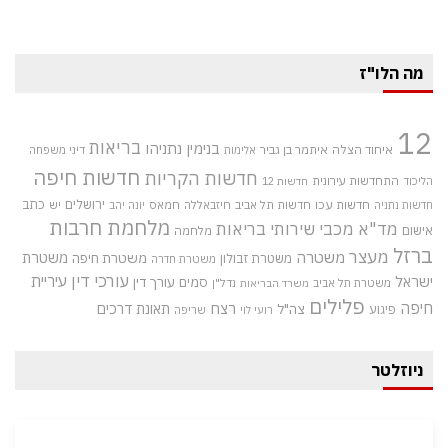
מה הלו"ז
12
בריאות
בנימין נתניהו
איחוד הצלה
איתמר בן גביר
אלימות
דיני משפחה
חדשות חיפה
חדשות הקריות
התחדשות עירונית
הליכוד
חדשות 12
חדשות עכו
ירושלים
כתב
חדשות תל אביב
חיזבאללה
חמאס
יש
חדשות נתניה
יונה יהב
מלחמת חרבות
מד"א
מכבי שירותי בריאות
אישום
מלחמה
ברזל
מעצר
משטרה
משטרת
משטרת חיפה
משטרת זבולון
משטרת חדרה
עורכי דין
עיריית
ישראל
סמים
עורך דין
משטרת תל אביב
נדל"ן
משרד הבריאות
פלילים
חיפה
רצח
תאונת דרכים
צה"ל
פיגוע
רועי לוי
שריפה
ניוזלטר