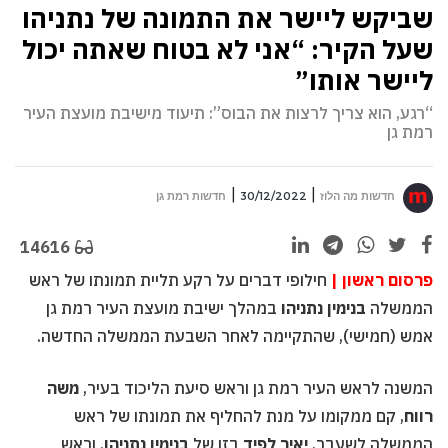
שביקש ליישר את התמונה של נתניהו
שעל הקיר: “אני לא בטוח שאתה יכול
ליישר אותו”
“רגע, הוא צריך לרצות את הבוס”: תיעוד מישיבת מועצת העיר
רמת גן
חדשות מה הלוז
30/12/2022
חדשות רמת גן
14616
פרסום ראשון |
חילופי דברים על רקע תליית תמונתו של ראש
הממשלה
בנימין נתניהו
במהלך ישיבת מועצת העיר רמת גן
אמש (חמישי), שהתקיימה לאחר השבעת הממשלה החדשה.
המשנה לראש העיר רמת גן וראש סיעת הליכוד בעיר,
משה
רווח
, קם ממקומו על מנת להחליף את תמונתו של ראש
הממשלה לשעבר,
יאיר לפיד
בזו של
בנימין נתניהו
, וראש