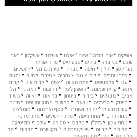
אופקים
°
אור יהודה
°
אזור
°
אילת
°
אשדוד
°
אשקלון
°
באר
שבע
°
בני ברק
°
בת ים
°
גבעתיים
°
עו"ד אורלי
מנדלסון
°
חולון
°
חיפה
°
טבריה
°
טירת כרמל
°
ירושלים
°
כפר שמריהו
°
לוד
°
נגב
°
נהריה
°
נצרת
°
נשר
°
נתניה
°
עכו
°
פלסטינים
°
פתח תקווה
°
צפת
°
קרית אונו
°
קרית
אתא
°
קרית שמונה
°
ראשון לציון
°
רחובות
°
רמת גן
°
תל
אביב
°
מבזקים
°
בידור
°
ביטחון
°
בריאות
°
גאווה
°
גוש דן
°
הייטק
°
הרצליה
°
ויראלי
°
חדשות
°
חוק ומשפט
°
חינוך
°
טורים ודעות
°
יהודה ושומרון
°
כסף וצרכנות
°
מומלצים
°
מחוז דרום
°
מחוז חיפה
°
מחוז ירושלים
°
מחוז מרכז
°
מחוז צפון
°
נדל"ן
°
סלבס
°
ספורט
°
עולם
°
פוליטיקה
°
פלילים
°
קריות
°
שיווק ופרסום
°
תקשורת
°
תרבות
°
מה
הלוז דת
°
ניוז
°
תוכן מקודם