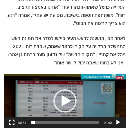
העירייה
כרמל שאמה-הכהן
העיר: “אנחנו באמצע תקציב,
רווח”. משתתפת נוספת בישיבה, מסיעת יש עתיד, אמרה “רגע,
הוא צריך לרצות את הבוס”.
לאחר מכן, המשנה לראש העיר ביקש לסדר את תמונת ראש
הממשלה התלויה על הקיר ו
כרמל שאמה
, שבבחירות 2021
ניהל את קמפיין “תקווה חדשה” של
גדעון סער
ברמת גן אמר:
“אני לא בטוח שאתה יכול ליישר אותו”.
Video
oynatıcı
00:51
00:00