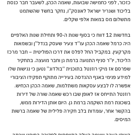
כזכור, לפני כחמישה שבועות, שאמה הכהן, לשעבר חבר כנסת
בליכוד ושגריר ישראל לאונסק”ו, נחקר בחשד שהשתמט
מתשלום מס במאות אלפי שקלים.
בחדשות 12 דווח כי בסוף שנות ה-90 ותחילת שנות האלפיים
היה כרמל שאמה הכהן עו”ד צעיר שעסק בנדל”ן ובשמאות
מקרקעין. במקביל החל לפלס את דרכו הפוליטית – חבר מרכז
הליכוד, יו”ר סניף התנועה ברמת גן וחבר מועצה. בתחקיר
שפרסם אז מיקי רוזנטל בתוכנית “בולדוג” נטען כי נגישות שלו
למידע פנימי באגף ההנדסה בעירייה מתוקף תפקידו הציבורי
אפשרה לו לבצע עסקאות משתלמות, שאמה הכהן הכחיש.
רוזנטל התייחס אז לאופן שבו רכש שאמה שורה של דירות
בשכונת רמת השקמה ברמת גן. היום אותן הדירות ממש,
בהקשר אחר, עומדות בלב חקירה פלילית של שאמה ברשות
המיסים.