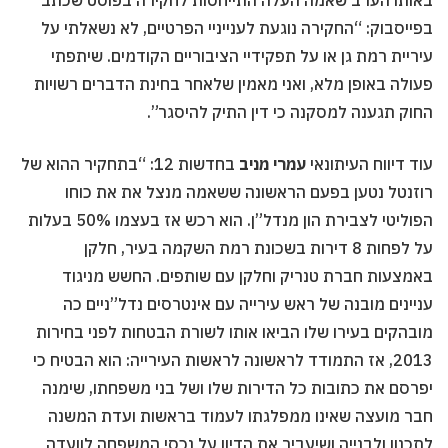
באותו הערב שאמה העלה התייחסות לחקירה בפוסט שכתב
בפייסבוק: “החקירה נוגעת לענייניי הפרטיים, לא נשאלתי על
עיריית רמת גן או על תפקידיי הציבוריים הקודמים. שיתפתי
פעולה באופן מלא, ואני מאמין שלאחר בחינת הדברים רשויות
החוק תגענה למסקנה כי דין התיק להיסגר”.
עוד דיווח העיתונאי
עמרי מניב
בחדשות 12: “בתחקיר ההוא של
רוזנטל נטען בפעם הראשונה ששאמה מנצל את את כוחו
הפוליטי לצבירת הון מנדל”ן. הוא רכש אז בעצמו 50% בעלות
על לפחות 8 דירות בשכונת רמת השקמה בעיר, חלקן
באמצעות חברת טנריק וחלקן עם שותפים. החשש מניגוד
עניינים מובנה של ראש עירייה עם אינטרסים נדל”ניים כה
מובהקים בעירו שלו הביאו אותו לשורת הבטחות לפני בחירות
2013, אז התמודד לראשונה לראשות העירייה: הוא הבטיח כי
יפרסם את כתובות כל הדירות שלו ושל בני משפחתו, שימנה
חבר מועצה שאינו ממפלגתו לעמוד בראשות ועדת המשנה
לתכנון ולבנייה ושיעביר את הדיון על נכסי המשפחה לוועדה