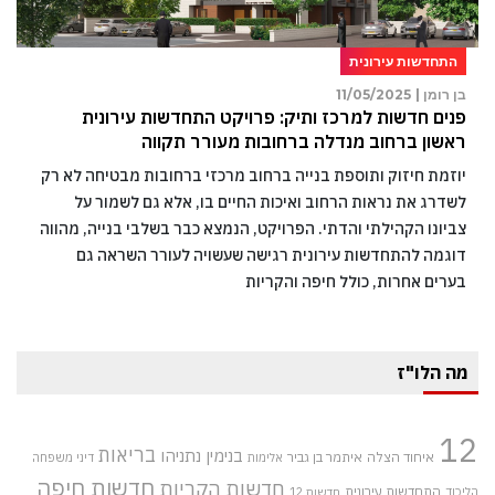
התחדשות עירונית
בן רומן |
11/05/2025
פנים חדשות למרכז ותיק: פרויקט התחדשות עירונית
ראשון ברחוב מנדלה ברחובות מעורר תקווה
יוזמת חיזוק ותוספת בנייה ברחוב מרכזי ברחובות מבטיחה לא רק
לשדרג את נראות הרחוב ואיכות החיים בו, אלא גם לשמור על
צביונו הקהילתי והדתי. הפרויקט, הנמצא כבר בשלבי בנייה, מהווה
דוגמה להתחדשות עירונית רגישה שעשויה לעורר השראה גם
בערים אחרות, כולל חיפה והקריות
מה הלו"ז
12
בריאות
בנימין נתניהו
איחוד הצלה
איתמר בן גביר
אלימות
דיני משפחה
חדשות חיפה
חדשות הקריות
התחדשות עירונית
הליכוד
חדשות 12