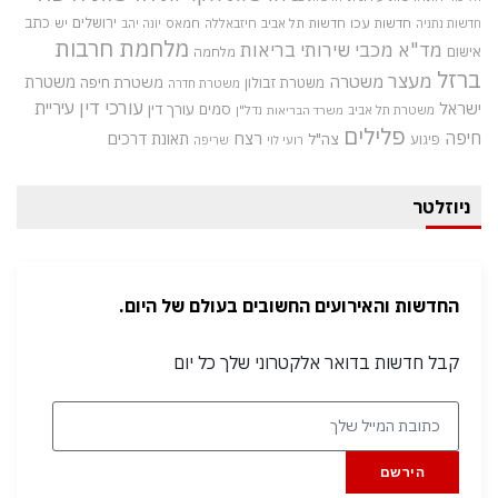
חדשות עכו
ירושלים
כתב
חדשות תל אביב
חיזבאללה
חמאס
יש
חדשות נתניה
יונה יהב
מלחמת חרבות
מד"א
מכבי שירותי בריאות
אישום
מלחמה
ברזל
מעצר
משטרה
משטרת
משטרת חיפה
משטרת זבולון
משטרת חדרה
עורכי דין
עיריית
ישראל
סמים
עורך דין
משטרת תל אביב
נדל"ן
משרד הבריאות
פלילים
חיפה
רצח
תאונת דרכים
צה"ל
פיגוע
רועי לוי
שריפה
ניוזלטר
החדשות והאירועים החשובים בעולם של היום.
קבל חדשות בדואר אלקטרוני שלך כל יום
הירשם