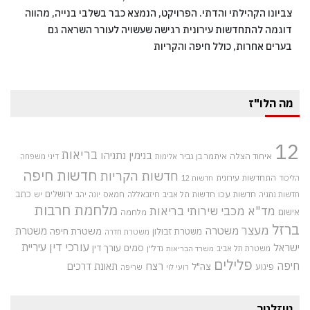
צביונו הקהילתי והדתי. הפרויקט, הנמצא כבר בשלבי בנייה, מהווה
דוגמה להתחדשות עירונית רגישה שעשויה לעורר השראה גם
בערים אחרות, כולל חיפה והקריות
מה הלו"ז
12
בריאות
בנימין נתניהו
איחוד הצלה
איתמר בן גביר
אלימות
דיני משפחה
חדשות חיפה
חדשות הקריות
התחדשות עירונית
הליכוד
חדשות 12
חדשות עכו
ירושלים
כתב
חדשות תל אביב
חיזבאללה
חמאס
יש
חדשות נתניה
יונה יהב
מלחמת חרבות
מד"א
מכבי שירותי בריאות
אישום
מלחמה
ברזל
מעצר
משטרה
משטרת
משטרת חיפה
משטרת זבולון
משטרת חדרה
עורכי דין
עיריית
ישראל
סמים
עורך דין
משטרת תל אביב
נדל"ן
משרד הבריאות
פלילים
חיפה
רצח
תאונת דרכים
צה"ל
פיגוע
רועי לוי
שריפה
ניוזלטר