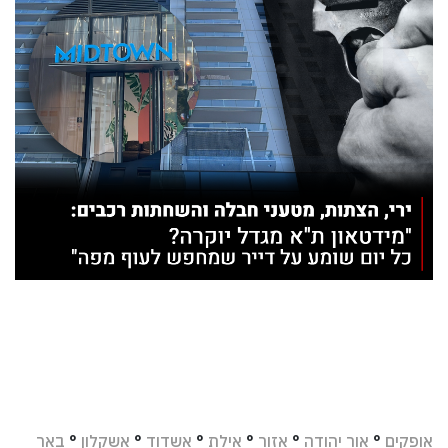
אופקים
°
אור יהודה
°
אזור
°
אילת
°
אשדוד
°
אשקלון
°
באר