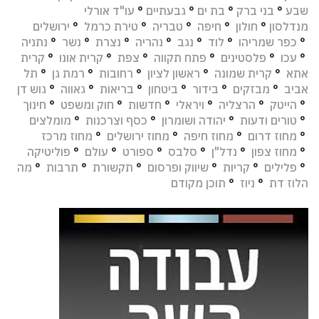
שבע
°
בני ברק
°
בת ים
°
גבעתיים
°
עו"ד אורלי
מנדלסון
°
חולון
°
חיפה
°
טבריה
°
טירת כרמל
°
ירושלים
°
כפר שמריהו
°
לוד
°
נגב
°
נהריה
°
נצרת
°
נשר
°
נתניה
°
עכו
°
פלסטינים
°
פתח תקווה
°
צפת
°
קרית אונו
°
קרית
אתא
°
קרית שמונה
°
ראשון לציון
°
רחובות
°
רמת גן
°
תל
אביב
°
מבזקים
°
בידור
°
ביטחון
°
בריאות
°
גאווה
°
גוש דן
°
הייטק
°
הרצליה
°
ויראלי
°
חדשות
°
חוק ומשפט
°
חינוך
°
טורים ודעות
°
יהודה ושומרון
°
כסף וצרכנות
°
מומלצים
°
מחוז דרום
°
מחוז חיפה
°
מחוז ירושלים
°
מחוז מרכז
°
מחוז צפון
°
נדל"ן
°
סלבס
°
ספורט
°
עולם
°
פוליטיקה
°
פלילים
°
קריות
°
שיווק ופרסום
°
תקשורת
°
תרבות
°
מה
הלוז דת
°
ניוז
°
תוכן מקודם