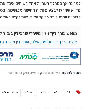
למרינה אך במהלך השחייה אחד השוחים איבד את הכ
לביה״ח יוספטל במצב קל ויציב. צוות זק״א באילת 
מחפש עורך דין? מגוון משרדי עורכי דין באזור ל
אילת
,
עורך דין מח"ש באילת
,
עורך דין משרד הב
מה הלוז גם
באינסטגרם
,
בפייסבוק
ובטוויטר
12
זק"א
טביעה
מד"א
מרינה אילת