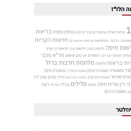
ה הלו"ז
בריאות
בנימין נתניהו
איחוד הצלה
איתמר בן גביר
אלימות
חדשות הקריות
התחדשות עירונית
 משפחה
הליכוד
חדשות 12
שות חיפה
חדשות עכו
חדשות תל אביב
חדשות נתניה
מד"א
מכבי
ירושלים
כתב אישום
אללה
חמאס
יש
יונה יהב
מלחמת חרבות ברזל
ותי בריאות
מלחמה
צר
משטרה
משטרת חיפה
משטרת זבולון
משטרת חדרה
רת ישראל
סמים
עורך דין
משטרת תל אביב
נדל"ן
משרד הבריאות
פלילים
כי דין
עיריית חיפה
רצח
צה"ל
פיגוע
רועי לוי
תאונת דרכים
פה
וזלטר