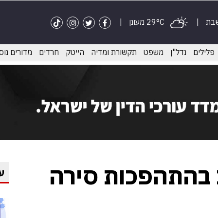
שבת
29°C מעונן
פלילים
נדל"ן
משפט
תקשורת ומדיה
הייטק
חרדים
מדורים נוס
וות בהתהפכות סירה
ע