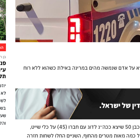
הת
בן רו
פני
יווח במוקד זק״א על אדם שנמשה מהים במרינה באילת כשהוא ללא רוח
עיר
תקו
יוז
לא 
לשמ
בשל
שעש
והק
מתנדבי זק״א שטיפלו בזירה דיווחו: ״מדובר בגבר כבן 50 שיצא ככה״נ לדוג עם חברו (45) על כלי שייט,
 כמה מאות מטרים מהחוף, השניים החלו לשחות חזרה