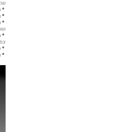
שמו
°
מ
°
ג
°
ח
ושו
°
מ
צפו
°
פ
°
ת