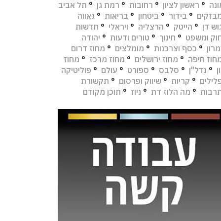
נה
°
ראשון לציון
°
רחובות
°
רמת גן
°
תל אביב
בזקים
°
בידור
°
ביטחון
°
בריאות
°
גאווה
וש דן
°
הייטק
°
הרצליה
°
ויראלי
°
חדשות
וק ומשפט
°
חינוך
°
טורים ודעות
°
יהודה
מרון
°
כסף וצרכנות
°
מומלצים
°
מחוז דרום
חוז חיפה
°
מחוז ירושלים
°
מחוז מרכז
°
מחוז
ן
°
נדל"ן
°
סלבס
°
ספורט
°
עולם
°
פוליטיקה
לילים
°
קריות
°
שיווק ופרסום
°
תקשורת
רבות
°
מה הלוז דת
°
ניוז
°
תוכן מקודם