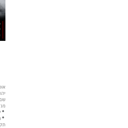
אופ
יהו
שב
מנד
°
י
°
נ
תקו