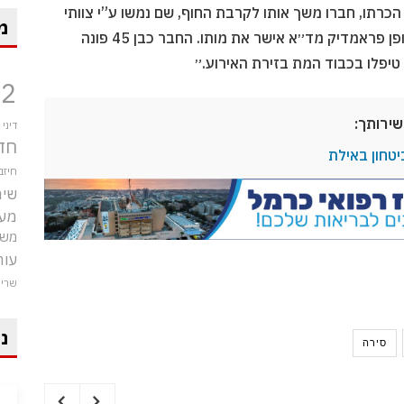
רתו, חברו משך אותו לקרבת החוף, שם נמשו ע”י צוותי
מ
מד״א שהחלו לבצע פעולות החייאה ממושכות, בסופן פראמדיק מד״א אישר את מותו. החבר כבן 45 פונה
טיפלו בכבוד המת בזירת האירוע.״
12
שירותך:
דיני
חד
יטחון באילת
חיזב
שיר
מע
משט
עור
שרי
ני
סירה