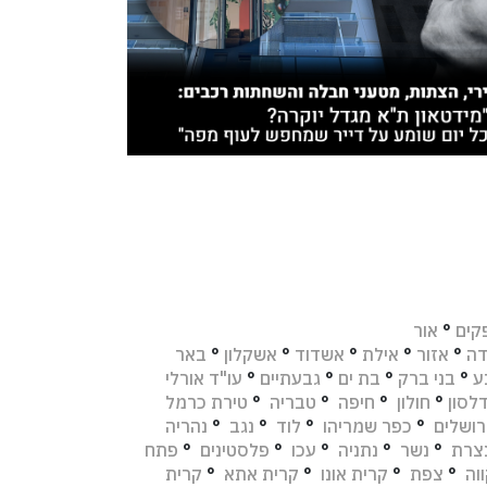
קים
°
אור
דה
°
אזור
°
אילת
°
אשדוד
°
אשקלון
°
באר
ע
°
בני ברק
°
בת ים
°
גבעתיים
°
עו"ד אורלי
לסון
°
חולון
°
חיפה
°
טבריה
°
טירת כרמל
רושלים
°
כפר שמריהו
°
לוד
°
נגב
°
נהריה
צרת
°
נשר
°
נתניה
°
עכו
°
פלסטינים
°
פתח
וה
°
צפת
°
קרית אונו
°
קרית אתא
°
קרית