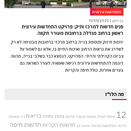
התחדשות עירונית
בן רומן |
11/05/2025
פנים חדשות למרכז ותיק: פרויקט התחדשות עירונית
ראשון ברחוב מנדלה ברחובות מעורר תקווה
יוזמת חיזוק ותוספת בנייה ברחוב מרכזי ברחובות מבטיחה לא רק
לשדרג את נראות הרחוב ואיכות החיים בו, אלא גם לשמור על
צביונו הקהילתי והדתי. הפרויקט, הנמצא כבר בשלבי בנייה, מהווה
דוגמה להתחדשות עירונית רגישה שעשויה לעורר השראה גם
בערים אחרות, כולל חיפה והקריות
מה הלו"ז
12
בריאות
בנימין נתניהו
איחוד הצלה
איתמר בן גביר
אלימות
דיני משפחה
חדשות חיפה
חדשות הקריות
התחדשות עירונית
הליכוד
חדשות 12