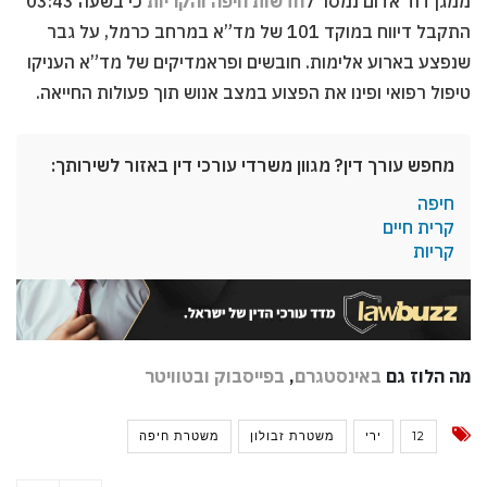
ממגן דוד אדום נמסר ל
חדשות חיפה והקריות
כי בשעה 03:43
התקבל דיווח במוקד 101 של מד”א במרחב כרמל, על גבר
שנפצע בארוע אלימות. חובשים ופראמדיקים של מד”א העניקו
טיפול רפואי ופינו את הפצוע במצב אנוש תוך פעולות החייאה.
מחפש עורך דין? מגוון משרדי עורכי דין באזור לשירותך:
חיפה
קרית חיים
קריות
מה הלוז גם
באינסטגרם
,
בפייסבוק
ובטוויטר
12
ירי
משטרת זבולון
משטרת חיפה