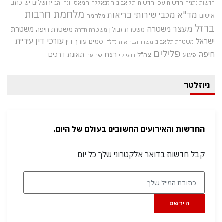
חדשות עכו
ירושלים
כתב
חדשות תל אביב
חיזבאללה
חמאס
יש
חדשות נתניה
יונה יהב
מלחמת חרבות
מד"א
מכבי שירותי בריאות
אישום
מלחמה
ברזל
מעצר
משטרה
משטרת
משטרת חיפה
משטרת זבולון
משטרת חדרה
עורכי דין
עיריית
ישראל
סמים
עורך דין
משטרת תל אביב
נדל"ן
משרד הבריאות
פלילים
חיפה
רצח
תאונת דרכים
צה"ל
פיגוע
רועי לוי
שריפה
ניוזלטר
החדשות והאירועים החשובים בעולם של היום.
קבל חדשות בדואר אלקטרוני שלך כל יום
הירשם