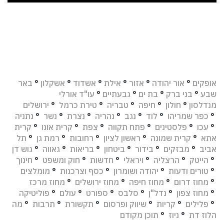
אופקים
°
אור יהודה
°
אזור
°
אילת
°
אשדוד
°
אשקלון
°
באר
שבע
°
בני ברק
°
בת ים
°
גבעתיים
°
עו"ד אורלי
מנדלסון
°
חולון
°
חיפה
°
טבריה
°
טירת כרמל
°
ירושלים
°
כפר שמריהו
°
לוד
°
נגב
°
נהריה
°
נצרת
°
נשר
°
נתניה
°
עכו
°
פלסטינים
°
פתח תקווה
°
צפת
°
קרית אונו
°
קרית
אתא
°
קרית שמונה
°
ראשון לציון
°
רחובות
°
רמת גן
°
תל
אביב
°
מבזקים
°
בידור
°
ביטחון
°
בריאות
°
גאווה
°
גוש דן
°
הייטק
°
הרצליה
°
ויראלי
°
חדשות
°
חוק ומשפט
°
חינוך
°
טורים ודעות
°
יהודה ושומרון
°
כסף וצרכנות
°
מומלצים
°
מחוז דרום
°
מחוז חיפה
°
מחוז ירושלים
°
מחוז מרכז
°
מחוז צפון
°
נדל"ן
°
סלבס
°
ספורט
°
עולם
°
פוליטיקה
°
פלילים
°
קריות
°
שיווק ופרסום
°
תקשורת
°
תרבות
°
מה
הלוז דת
°
ניוז
°
תוכן מקודם