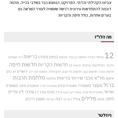
צביונו הקהילתי והדתי. הפרויקט, הנמצא כבר בשלבי בנייה, מהווה
דוגמה להתחדשות עירונית רגישה שעשויה לעורר השראה גם
בערים אחרות, כולל חיפה והקריות
מה הלו"ז
12
בריאות
בנימין נתניהו
איחוד הצלה
איתמר בן גביר
אלימות
דיני משפחה
חדשות חיפה
חדשות הקריות
התחדשות עירונית
הליכוד
חדשות 12
חדשות עכו
ירושלים
כתב
חדשות תל אביב
חיזבאללה
חמאס
יש
חדשות נתניה
יונה יהב
מלחמת חרבות
מד"א
מכבי שירותי בריאות
אישום
מלחמה
ברזל
מעצר
משטרה
משטרת
משטרת חיפה
משטרת זבולון
משטרת חדרה
עורכי דין
עיריית
ישראל
סמים
עורך דין
משטרת תל אביב
נדל"ן
משרד הבריאות
פלילים
חיפה
רצח
תאונת דרכים
צה"ל
פיגוע
רועי לוי
שריפה
ניוזלטר