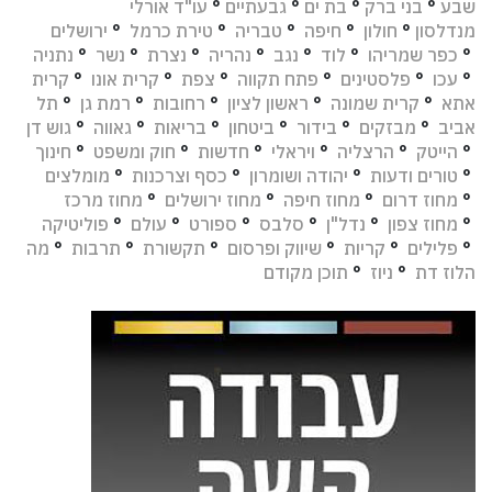
שבע
°
בני ברק
°
בת ים
°
גבעתיים
°
עו"ד אורלי
מנדלסון
°
חולון
°
חיפה
°
טבריה
°
טירת כרמל
°
ירושלים
°
כפר שמריהו
°
לוד
°
נגב
°
נהריה
°
נצרת
°
נשר
°
נתניה
°
עכו
°
פלסטינים
°
פתח תקווה
°
צפת
°
קרית אונו
°
קרית
אתא
°
קרית שמונה
°
ראשון לציון
°
רחובות
°
רמת גן
°
תל
אביב
°
מבזקים
°
בידור
°
ביטחון
°
בריאות
°
גאווה
°
גוש דן
°
הייטק
°
הרצליה
°
ויראלי
°
חדשות
°
חוק ומשפט
°
חינוך
°
טורים ודעות
°
יהודה ושומרון
°
כסף וצרכנות
°
מומלצים
°
מחוז דרום
°
מחוז חיפה
°
מחוז ירושלים
°
מחוז מרכז
°
מחוז צפון
°
נדל"ן
°
סלבס
°
ספורט
°
עולם
°
פוליטיקה
°
פלילים
°
קריות
°
שיווק ופרסום
°
תקשורת
°
תרבות
°
מה
הלוז דת
°
ניוז
°
תוכן מקודם