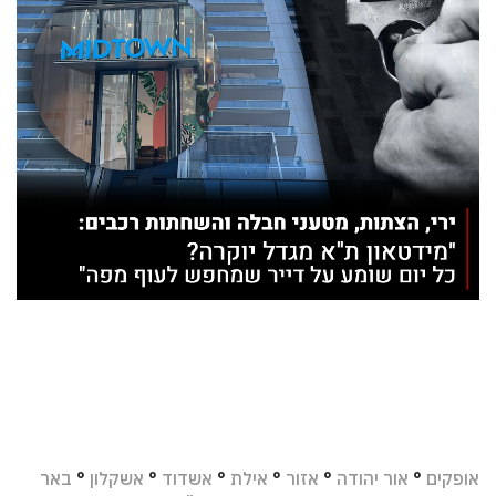
אופקים
°
אור יהודה
°
אזור
°
אילת
°
אשדוד
°
אשקלון
°
באר