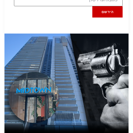
הירשם