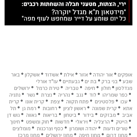
אופקים
°
אור יהודה
°
אזור
°
אילת
°
אשדוד
°
אשקלון
°
באר
שבע
°
בני ברק
°
בת ים
°
גבעתיים
°
עו"ד אורלי
מנדלסון
°
חולון
°
חיפה
°
טבריה
°
טירת כרמל
°
ירושלים
°
כפר שמריהו
°
לוד
°
נגב
°
נהריה
°
נצרת
°
נשר
°
נתניה
°
עכו
°
פלסטינים
°
פתח תקווה
°
צפת
°
קרית אונו
°
קרית
אתא
°
קרית שמונה
°
ראשון לציון
°
רחובות
°
רמת גן
°
תל
אביב
°
מבזקים
°
בידור
°
ביטחון
°
בריאות
°
גאווה
°
גוש דן
°
הייטק
°
הרצליה
°
ויראלי
°
חדשות
°
חוק ומשפט
°
חינוך
°
טורים ודעות
°
יהודה ושומרון
°
כסף וצרכנות
°
מומלצים
°
מחוז דרום
°
מחוז חיפה
°
מחוז ירושלים
°
מחוז מרכז