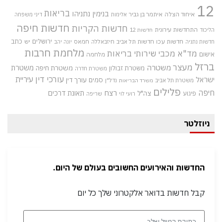
12
בריאות
בנימין נתניהו
איחוד הצלה
איתמר בן גביר
אלימות
דיני משפחה
חדשות חיפה
חדשות הקריות
התחדשות עירונית
הליכוד
חדשות 12
חדשות עכו
ירושלים
כתב
חדשות תל אביב
חיזבאללה
חמאס
יש
חדשות נתניה
יונה יהב
מלחמת חרבות
מד"א
מכבי שירותי בריאות
אישום
מלחמה
ברזל
מעצר
משטרה
משטרת
משטרת חיפה
משטרת זבולון
משטרת חדרה
עורכי דין
עיריית
ישראל
סמים
עורך דין
משטרת תל אביב
נדל"ן
משרד הבריאות
פלילים
חיפה
רצח
תאונת דרכים
צה"ל
פיגוע
רועי לוי
שריפה
ניוזלטר
החדשות והאירועים החשובים בעולם של היום.
קבל חדשות בדואר אלקטרוני שלך כל יום