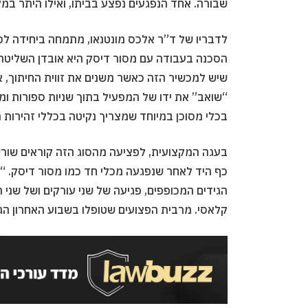
שבורה. אחד הנפגעים נפצע בביתו, ואילו היתר במ
לדבריו של ד”ר אלכס מונטנאו, מתמחה ביחידה לכי
הסכנה בעבודה עם מסור דיסק היא אובדן השליטה ע
שיש למכשיר הזה כאשר משנים את זווית החיתוך, 
“שואב” את ידו של המפעיל בתוך שניות ספורות ו
בכלי מסוכן במיוחד שמצריך נקיטה בכללי זהירות מר
בעגה המקצועית, לפציעה מהסוג הזה קוראים שורש י
כף היד לאחר שנפגעה מכלי חד כמו מסור דיסק. “
הגידים המכופפים, פגיעה של שני עורקים ושל שני ה
קלאסי. מרבית הפצועים שטופלו בשבוע האחרון הגי