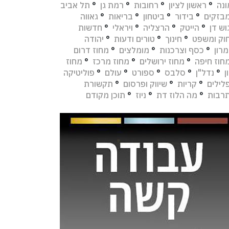
נה
°
ראשון לציון
°
רחובות
°
רמת גן
°
תל אביב
בזקים
°
בידור
°
ביטחון
°
בריאות
°
גאווה
וש דן
°
הייטק
°
הרצליה
°
ויראלי
°
חדשות
וק ומשפט
°
חינוך
°
טורים ודעות
°
יהודה
מרון
°
כסף וצרכנות
°
מומלצים
°
מחוז דרום
חוז חיפה
°
מחוז ירושלים
°
מחוז מרכז
°
מחוז
ן
°
נדל"ן
°
סלבס
°
ספורט
°
עולם
°
פוליטיקה
לילים
°
קריות
°
שיווק ופרסום
°
תקשורת
רבות
°
מה הלוז דת
°
ניוז
°
תוכן מקודם