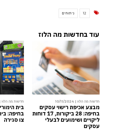
12
ניתוחים
עוד בחדשות מה הלוז
2
חדשות מה הלוז |
23/03/2025
חדשות מה הלוז |
למידה על
הסיבה שמשרדי עורכי דין תל
מבצע אכיפת
בה
אביבים החלו לפתוח סניפים
מונה
בחיפה והקריות
ליקויים ושי
עסקים