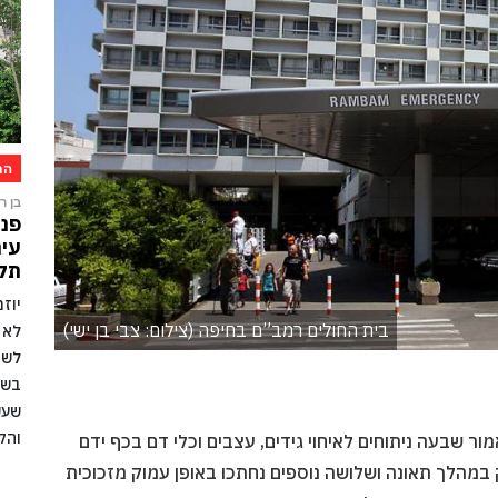
הת
בן רו
פני
עיר
תקו
יוז
בית החולים רמב”ם בחיפה (צילום: צבי בן ישי)
לא 
לשמ
בשל
שעש
והק
מור שבעה ניתוחים לאיחוי גידים, עצבים וכלי דם בכף ידם
מהלך תאונה ושלושה נוספים נחתכו באופן עמוק מזכוכית