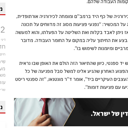
קומות העבודה שלהם.
מ
רורגיה של כף היד ברמב”ם ומומחה לכירורגיה אורתופדית,
ל המכשיר: “נפגעי פציעות מסוג זה מדווחים על תכונה
12
אז ניתן לאבד בקלות ואת השליטה על הפעלתו, והוא למעשה
מבצע את החיתוך עליה במקום על החומר העבודה. מדובר
דיני
חד
ביים ומיומנות לשימוש בו”.
חיזב
שיר
ד ספגטי, כיוון שהתיאור הזה הולם את האופן שבו נראית
מע
הפצוע האחרון שהגיע אלינו למשל סבל מפגיעה של כל
משט
עצבים העיקריים ביד”, אומר ד”ר מונטנאו, “זה ספגטי ריסט
עור
עו עם פציעות דומות”.
שרי
ני