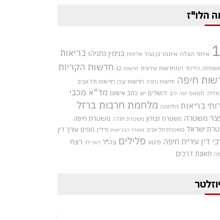
ה הלו"ז
בריאות
בנימין נתניהו
איחוד הצלה
איתמר בן גביר
אלימות
חדשות הקריות
התחדשות עירונית
 משפחה
הליכוד
חדשות 12
שות חיפה
חדשות עכו
חדשות תל אביב
חדשות נתניה
מד"א
מכבי
ירושלים
כתב אישום
אללה
חמאס
יש
יונה יהב
מלחמת חרבות ברזל
ותי בריאות
מלחמה
צר
משטרה
משטרת חיפה
משטרת זבולון
משטרת חדרה
רת ישראל
סמים
עורך דין
משטרת תל אביב
נדל"ן
משרד הבריאות
פלילים
כי דין
עיריית חיפה
רצח
צה"ל
פיגוע
רועי לוי
תאונת דרכים
פה
וזלטר