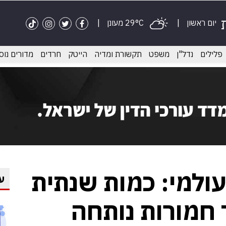
יום ראשון
29°C מעונן
פלילים
נדל"ן
משפט
תקשורת ומדיה
הייטק
חרדים
מדורים נוס
עולמי: כמות שנתית
ע
 חמורות נותחה