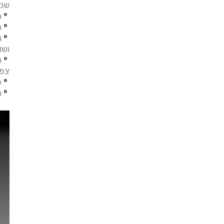
שמו
°
מ
°
ג
°
ח
ושו
°
מ
צפו
°
פ
°
ת