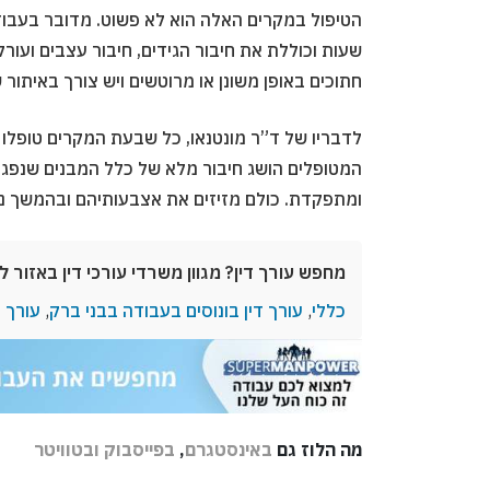
הטיפול במקרים האלה הוא לא פשוט. מדובר בעבוד
שעות וכוללת את חיבור הגידים, חיבור עצבים ועורק
חתוכים באופן משונן או מרוטשים ויש צורך באיתור ש
לדבריו של ד”ר מונטנאו, כל שבעת המקרים טופלו ב
המטופלים הושג חיבור מלא של כלל המבנים שנפגע
ומתפקדת. כולם מזיזים את אצבעותיהם ובהמשך נ
מחפש עורך דין? מגוון משרדי עורכי דין באזור ל
כללי
,
עורך דין בונוסים בעבודה בבני ברק
,
עורך ד
מה הלוז גם
באינסטגרם
,
בפייסבוק
ובטוויטר