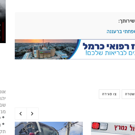
שירותך:
פחתי ברעננה
אופ
שטרה
צו סגירה
יהו
שב
מנד
°
י
°
נ
תקו