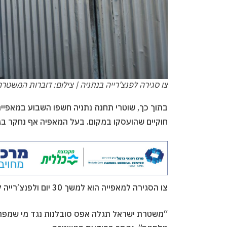
צו סגירה לפנצ’רייה בנתניה | צילום: דוברות המשטרה
בתוך כך, שוטרי תחנת נתניה חשפו השבוע במאפייה
חוקיים שהועסקו במקום. בעל המאפיה אף נחקר בג
צו הסגירה למאפייה הוא למשך 30 יום ולפנצ’רייה למשך 10 ימים.
“משטרת ישראל תגלה אפס סובלנות נגד מי שמפר א