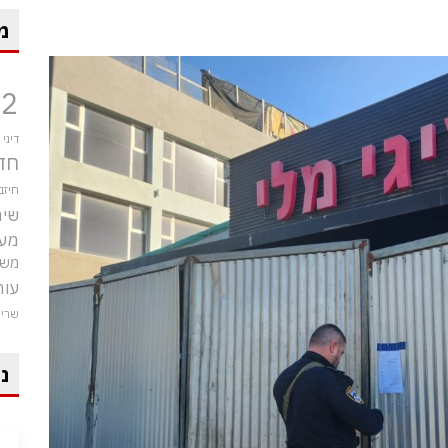
מ
12
דיני
חד
חיזב
שיר
מע
משט
עור
שרי
ני