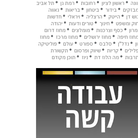
נה
°
ראשון לציון
°
רחובות
°
רמת גן
°
תל אביב
בזקים
°
בידור
°
ביטחון
°
בריאות
°
גאווה
וש דן
°
הייטק
°
הרצליה
°
ויראלי
°
חדשות
וק ומשפט
°
חינוך
°
טורים ודעות
°
יהודה
מרון
°
כסף וצרכנות
°
מומלצים
°
מחוז דרום
חוז חיפה
°
מחוז ירושלים
°
מחוז מרכז
°
מחוז
ן
°
נדל"ן
°
סלבס
°
ספורט
°
עולם
°
פוליטיקה
מערכת מה הלוז |
01/08/2024
מערכת מה הלוז |
06/10/2024
לילים
°
קריות
°
שיווק ופרסום
°
תקשורת
משרד הכלכלה מפרסם את
רשות המסים מאריכה
רבות
°
מה הלוז דת
°
ניוז
°
תוכן מקודם
רשימת “סניפי ברזל” של
מועד הגשת התביעות ל
הסופרים שיהיו פתוחים בעת
על נזקים כלכליים עקי
חירום