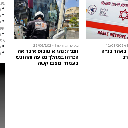
שמו
°
מ
°
ג
°
ח
ושו
°
מ
צפו
 מה הלוז |
12/09/2024
מערכת מה הלוז |
22/08/2024
°
פ
 מגובה באתר בנייה
נתניה: נהג אוטובוס איבד את
°
ת
ניה ונהרג
הכרתו במהלך נסיעה והתנגש
בעמוד. מצבו קשה