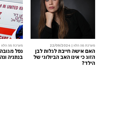
25/09/2024
מערכת מה הלוז |
22/09/2024
מערכת
 השנה תשפ”ה:
האם אישה חייבת לגלות לבן
נפל
 ישראל מתקרבת
הזוג כי אינו האב הביולוגי של
בנת
הילד?