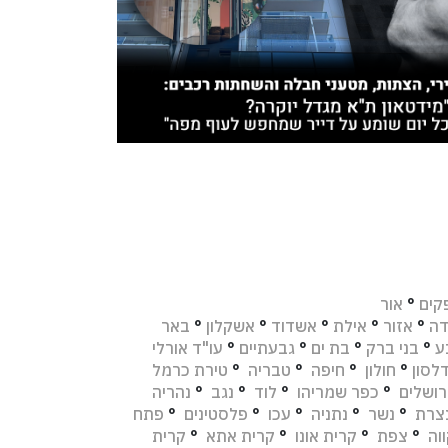
קים
°
אור
דה
°
אזור
°
אילת
°
אשדוד
°
אשקלון
°
באר
ע
°
בני ברק
°
בת ים
°
גבעתיים
°
עו"ד אורלי
לסון
°
חולון
°
חיפה
°
טבריה
°
טירת כרמל
רושלים
°
כפר שמריהו
°
לוד
°
נגב
°
נהריה
צרת
°
נשר
°
נתניה
°
עכו
°
פלסטינים
°
פתח
וה
°
צפת
°
קרית אונו
°
קרית אתא
°
קרית