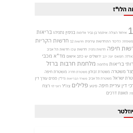
ה הלו"ז
בריאות
בנימין נתניהו
איחוד הצלה
איתמר בן גביר
אלימות
חדשות הקריות
התחדשות עירונית
 משפחה
הליכוד
חדשות 12
שות חיפה
חדשות עכו
חדשות תל אביב
חדשות נתניה
מד"א
מכבי
ירושלים
כתב אישום
אללה
חמאס
יש
יונה יהב
מלחמת חרבות ברזל
ותי בריאות
מלחמה
צר
משטרה
משטרת חיפה
משטרת זבולון
משטרת חדרה
רת ישראל
סמים
עורך דין
משטרת תל אביב
נדל"ן
משרד הבריאות
פלילים
כי דין
עיריית חיפה
רצח
צה"ל
פיגוע
רועי לוי
תאונת דרכים
פה
וזלטר