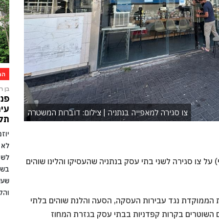
הת
בן רו
פני
עיר
צו סגירה למאפייה בנתניה | צילום: דוברות המשטרה
תקו
יוז
לא 
לשמ
 על צו סגירה לשני בתי עסק בנתניה שהעסיקו והלינו שוהים
בשל
שעש
והק
ממוקדת נגד עבירות העסקה, הסעה והלנת שוהים בלתי
ם השוטרים בקרות קפדניות בבתי עסק בגזרת המחוז