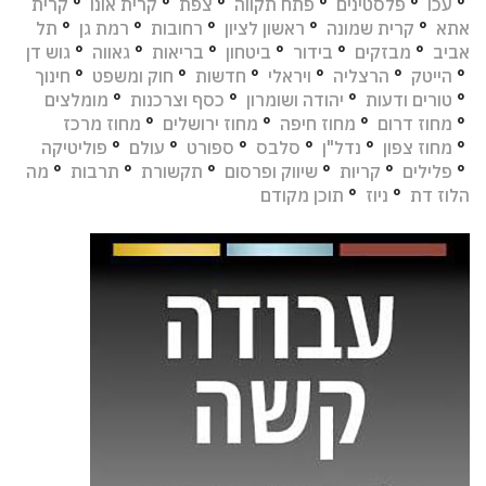
°
עכו
°
פלסטינים
°
פתח תקווה
°
צפת
°
קרית אונו
°
קרית
אתא
°
קרית שמונה
°
ראשון לציון
°
רחובות
°
רמת גן
°
תל
אביב
°
מבזקים
°
בידור
°
ביטחון
°
בריאות
°
גאווה
°
גוש דן
°
הייטק
°
הרצליה
°
ויראלי
°
חדשות
°
חוק ומשפט
°
חינוך
°
טורים ודעות
°
יהודה ושומרון
°
כסף וצרכנות
°
מומלצים
°
מחוז דרום
°
מחוז חיפה
°
מחוז ירושלים
°
מחוז מרכז
°
מחוז צפון
°
נדל"ן
°
סלבס
°
ספורט
°
עולם
°
פוליטיקה
°
פלילים
°
קריות
°
שיווק ופרסום
°
תקשורת
°
תרבות
°
מה
הלוז דת
°
ניוז
°
תוכן מקודם