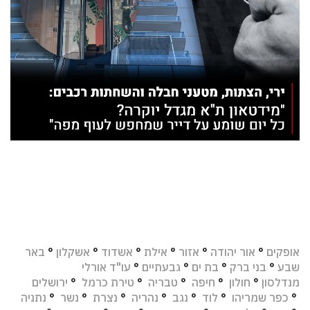
אופקים
°
אור יהודה
°
אזור
°
אילת
°
אשדוד
°
אשקלון
°
באר
שבע
°
בני ברק
°
בת ים
°
גבעתיים
°
עו"ד אורלי
מנדלסון
°
חולון
°
חיפה
°
טבריה
°
טירת כרמל
°
ירושלים
°
כפר שמריהו
°
לוד
°
נגב
°
נהריה
°
נצרת
°
נשר
°
נתניה