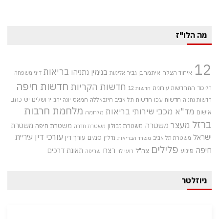
מה הלו"ז
12
בריאות
בנימין נתניהו
איחוד הצלה
איתמר בן גביר
אלימות
דיני משפחה
חדשות חיפה
חדשות הקריות
התחדשות עירונית
הליכוד
חדשות 12
חדשות עכו
ירושלים
כתב
חדשות תל אביב
חיזבאללה
חמאס
יש
חדשות נתניה
יונה יהב
מלחמת חרבות
מד"א
מכבי שירותי בריאות
אישום
מלחמה
ברזל
מעצר
משטרה
משטרת
משטרת חיפה
משטרת זבולון
משטרת חדרה
עורכי דין
עיריית
ישראל
סמים
עורך דין
משטרת תל אביב
נדל"ן
משרד הבריאות
פלילים
חיפה
רצח
תאונת דרכים
צה"ל
פיגוע
רועי לוי
שריפה
ניוזלטר